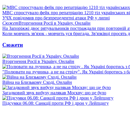
МВС спростувало фейк про репатріацію 1210 тіл українських в
УЧХ повідомив про безпрецедентні атаки РФ у липні
Сюжет
Вторгнення Росії в Україну. Онлайн
На Запоріжжі двоє рятувальників постраждали при повторній а
Коли мовчить зв'язок - мовчить уся бригада. Зв'язківці просять
Сюжети
Вторгнення Росії в Україну. Онлайн
"Полювати на лучника, а не на стрілу". Як Україні боротись з 
Війна на Близькому Сході. Онлайн
Загадковий звук вибуху налякав Москву: що це було
Підсумки 06.08: Санкції проти РФ і дрон у Лейпцигу