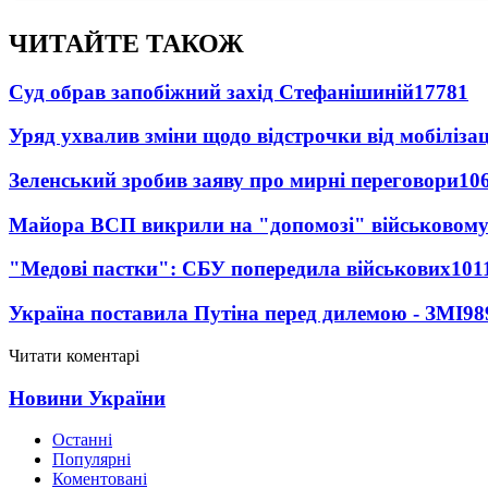
ЧИТАЙТЕ ТАКОЖ
Суд обрав запобіжний захід Стефанішиній
17781
Уряд ухвалив зміни щодо відстрочки від мобілізац
Зеленський зробив заяву про мирні переговори
10
Майора ВСП викрили на "допомозі" військовому
"Медові пастки": СБУ попередила військових
101
Україна поставила Путіна перед дилемою - ЗМІ
98
Читати коментарі
Новини України
Останні
Популярні
Коментовані