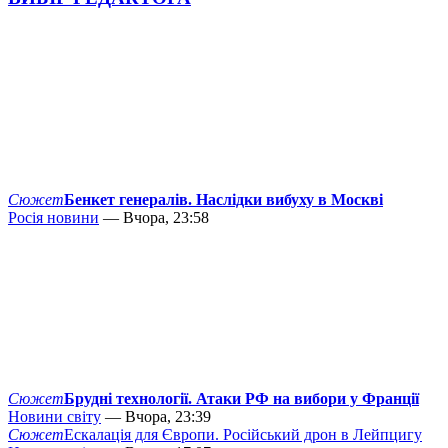
Сюжет
Бенкет генералів. Наслідки вибуху в Москві
Росія новини
— Вчора, 23:58
Сюжет
Брудні технології. Атаки РФ на вибори у Франції
Новини світу
— Вчора, 23:39
Сюжет
Ескалація для Європи. Російський дрон в Лейпцигу