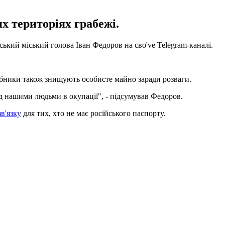
х територіях грабежі.
ький міський голова Іван Федоров на сво've Telegram-каналі.
гарбники також знищують особисте майно заради розваги.
над нашими людьми в окупації", - підсумував Федоров.
в'язку
для тих, хто не має російського паспорту.