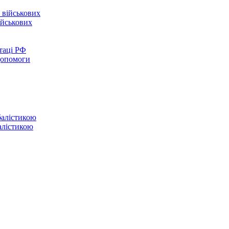
ійськових
таці РФ
 допомоги
балістикою