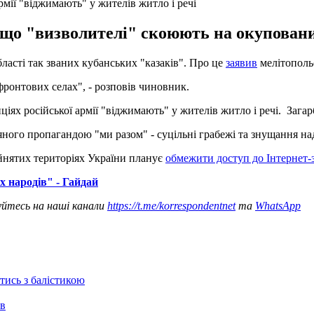
рмії "віджимають" у жителів житло і речі
що "визволителі" скоюють на окуповани
ласті так званих кубанських "казаків". Про це
заявив
мелітопольс
ронтових селах", - розповів чиновник.
иціях російської армії "віджимають" у жителів житло і речі. За
авіяного пропагандою "ми разом" - суцільні грабежі та знущання 
айнятих територіях України планує
обмежити доступ до Інтернет-з
х народів" - Гайдай
уйтесь на наші канали
https://t.me/korrespondentnet
та
WhatsApp
отись з балістикою
ів