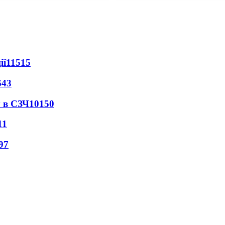
ії
11515
643
 в СЗЧ
10150
11
97