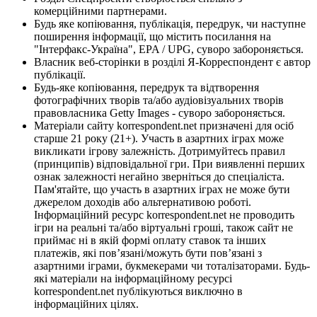
комерційними партнерами.
Будь яке копіювання, публікація, передрук, чи наступне
поширення інформації, що містить посилання на
"Інтерфакс-Україна", EPA / UPG, суворо забороняється.
Власник веб-сторінки в розділі Я-Корреспондент є автор
публікації.
Будь-яке копіювання, передрук та відтворення
фотографічних творів та/або аудіовізуальних творів
правовласника Getty Images - суворо забороняється.
Матеріали сайту korrespondent.net призначені для осіб
старше 21 року (21+). Участь в азартних іграх може
викликати ігрову залежність. Дотримуйтесь правил
(принципів) відповідальної гри. При виявленні перших
ознак залежності негайно зверніться до спеціаліста.
Пам'ятайте, що участь в азартних іграх не може бути
джерелом доходів або альтернативою роботі.
Інформаційний ресурс korrespondent.net не проводить
ігри на реальні та/або віртуальні гроші, також сайт не
приймає ні в якій формі оплату ставок та інших
платежів, які пов’язані/можуть бути пов’язані з
азартними іграми, букмекерами чи тоталізаторами. Будь-
які матеріали на інформаційному ресурсі
korrespondent.net публікуються виключно в
інформаційних цілях.