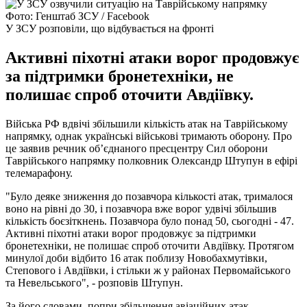
Фото: Генштаб ЗСУ / Facebook
У ЗСУ розповіли, що відбувається на фронті
Активні піхотні атаки ворог продовжує
за підтримки бронетехніки, не
полишає спроб оточити Авдіївку.
Війська РФ вдвічі збільшили кількість атак на Таврійському
напрямку, однак українські військові тримають оборону. Про
це заявив речник об’єднаного пресцентру Сил оборони
Таврійського напрямку полковник Олександр Штупун в ефірі
телемарафону.
"Було деяке зниження до позавчора кількості атак, трималося
воно на рівні до 30, і позавчора вже ворог удвічі збільшив
кількість боєзіткнень. Позавчора було понад 50, сьогодні - 47.
Активні піхотні атаки ворог продовжує за підтримки
бронетехніки, не полишає спроб оточити Авдіївку. Протягом
минулої доби відбито 16 атак поблизу Новобахмутівки,
Степового і Авдіївки, і стільки ж у районах Первомайського
та Невельського", - розповів Штупун.
За його словами, попри збільшення авіаційних атак