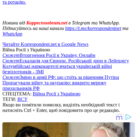
та ротацію.
Новини від
Корреспондент.net
в Telegram та WhatsApp.
Підписуйтесь на наші канали
https://t.me/korrespondentnet
та
WhatsApp
Читайте Korrespondent.net в Google News
Війна Росії з Україною
Сюжет
Вторгнення Росії в Україну. Онлайн
Сюжет
Ескалація для Європи. Російський дрон в Лейпцигу
Колумбійські наркокартелі вчаться українській війні
безпілотників - ЗМІ
Сюжет
Зміни в армії РФ: що стоїть за рішенням Путіна
Пропагували війну та окупацію: викрито мережу
прихильників РФ
СПЕЦТЕМА:
Війна Росії з Україною
ТЕГИ:
ВСУ
Якщо ви помітили помилку, виділіть необхідний текст і
натисніть Ctrl + Enter, щоб повідомити про це редакцію.