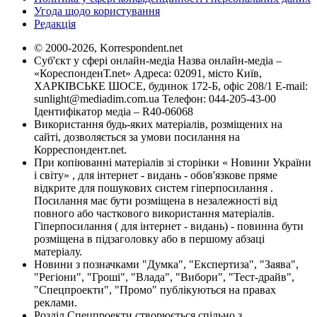
Угода щодо користування
Редакція
© 2000-2026, Korrespondent.net
Суб'єкт у сфері онлайн-медіа Назва онлайн-медіа –
«КореспонденТ.net» Адреса: 02091, місто Київ,
ХАРКІВСЬКЕ ШОСЕ, будинок 172-Б, офіс 208/1 E-mail:
sunlight@mediadim.com.ua
Телефон: 044-205-43-00
Ідентифікатор медіа – R40-06068
Використання будь-яких матеріалів, розміщених на
сайті, дозволяється за умови посилання на
Корреспондент.net.
При копіюванні матеріалів зі сторінки « Новини України
і світу» , для інтернет - видань - обов'язкове пряме
відкрите для пошукових систем гіперпосилання .
Посилання має бути розміщена в незалежності від
повного або часткового використання матеріалів.
Гіперпосилання ( для інтернет - видань) - повинна бути
розміщена в підзаголовку або в першому абзаці
матеріалу.
Новини з позначками "Думка", "Експертиза", "Заява",
"Регіони", "Гроші", "Влада", "Вибори", "Тест-драйв",
"Спецпроекти", "Промо" публікуються на правах
реклами.
Розділ Спецпроекти створюється спільно з