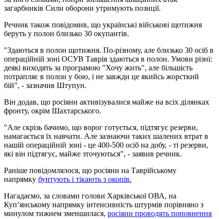
загарбників Сили оборони утримують позиції.
Речник також повідомив, що українські військові щотижня
беруть у полон близько 30 окупантів.
"Здаються в полон щотижня. По-різному, але близько 30 осіб в
операційній зоні ОСУВ Таврія здаються в полон. Умови різні:
деякі виходять за програмою "Хочу жить", але більшість
потрапляє в полон у бою, і не завжди це якийсь жорсткий
бій", - зазначив Штупун.
Він додав, що росіяни активізувалися майже на всіх ділянках
фронту, окрім Шахтарського.
"Але скрізь бачимо, що ворог готується, підтягує резерви,
намагається їх навчати. Але зазнаючи таких шалених втрат в
нашій операційній зоні - це 400-500 осіб на добу, - ті резерви,
які він підтягує, майже зточуються", - заявив речник.
Раніше повідомлялося, що росіяни на Таврійському
напрямку
бунтують і тікають з окопів.
Нагадаємо, за словами голови Харківської ОВА, на
Куп’янському напрямку інтенсивність штурмів порівняно з
минулом тижнем зменшилася,
росіяни проводять поповнення