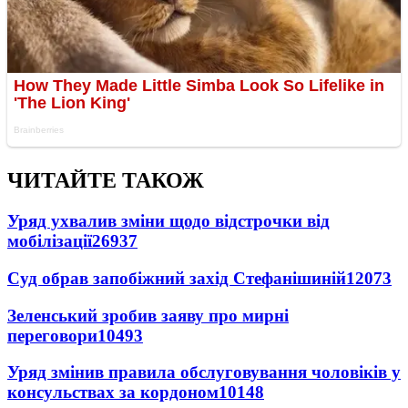
ЧИТАЙТЕ ТАКОЖ
Уряд ухвалив зміни щодо відстрочки від
мобілізації
26937
Суд обрав запобіжний захід Стефанішиній
12073
Зеленський зробив заяву про мирні
переговори
10493
Уряд змінив правила обслуговування чоловіків у
консульствах за кордоном
10148