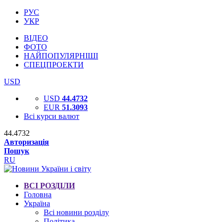
РУС
УКР
ВІДЕО
ФОТО
НАЙПОПУЛЯРНІШІ
СПЕЦПРОЕКТИ
USD
USD
44.4732
EUR
51.3093
Всі курси валют
44.4732
Авторизація
Пошук
RU
ВСІ РОЗДІЛИ
Головна
Україна
Всі новини розділу
Політика