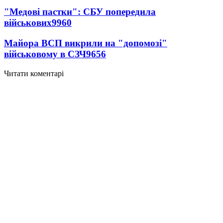
"Медові пастки": СБУ попередила
військових
9960
Майора ВСП викрили на "допомозі"
військовому в СЗЧ
9656
Читати коментарі