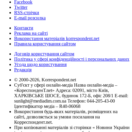
Facebook
Twitter
RSS-стрічки
E-mail розсилка
Контакти
Реклама на сайті
Використання матеріалів korrespondent.net
Правила користування сайтом
Договір користування сайтом
Політика у сфері конфіденційності і персональних даних
Угода щодо користування
Редакція
© 2000-2026, Korrespondent.net
Суб'єкт у сфері онлайн-медіа Назва онлайн-медіа –
«КореспонденТ.net» Адреса: 02091, місто Київ,
ХАРКІВСЬКЕ ШОСЕ, будинок 172-Б, офіс 208/1 E-mail:
sunlight@mediadim.com.ua
Телефон: 044-205-43-00
Ідентифікатор медіа – R40-06068
Використання будь-яких матеріалів, розміщених на
сайті, дозволяється за умови посилання на
Корреспондент.net.
При копіюванні матеріалів зі сторінки « Новини України