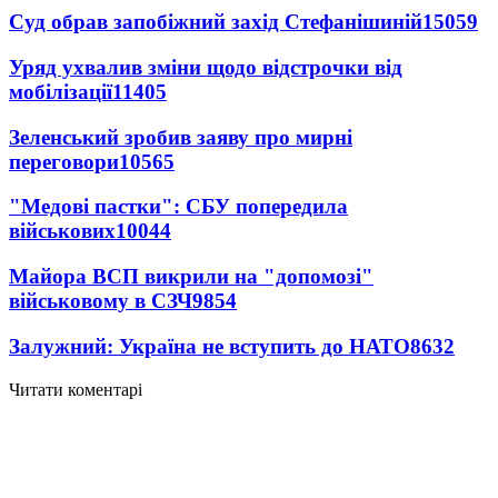
Суд обрав запобіжний захід Стефанішиній
15059
Уряд ухвалив зміни щодо відстрочки від
мобілізації
11405
Зеленський зробив заяву про мирні
переговори
10565
"Медові пастки": СБУ попередила
військових
10044
Майора ВСП викрили на "допомозі"
військовому в СЗЧ
9854
Залужний: Україна не вступить до НАТО
8632
Читати коментарі