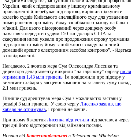
"За даними слідства, заступник голови Федерації профспілок
України, який є підозрюваним у іншому кримінальному
провадженні й перебуває під вартою, вирішив підкупити
колегію суддів Київського апеляційного суду для ухвалення
ними рішення про зміну йому запобіжного заходу на більш
м’який. Для цього підозрюваний через довірену особу
намагався передати суддям 150 тис доларів США за
скасування ними ухвали про продовження строку тримання
під вартою та зміну йому запобіжного заходу на нічний
домашній арешт з електронним засобом контролю", - йдеться
в повідомленні.
Нагадаємо, 2 жовтня мера Сум Олександра Лисенка та
директора департаменту викрили "на гарячому" одразу
після
отримання 1,43 млн гривень
. Їм повідомили про підозру у
вимаганні хабаря у місцевої компанії на загальну суму понад
2,1 млн гривень.
Пізніше суд арештував мера Сум з можливістю застави у
розмірі 3 млн гривень. У свою чергу
Лисенко заявив, що
хабаря не отримував
, і грошей не бачив.
При цьому 6 жовтня
Лисенка відпустили
під заставу, а через
три дні його відсторонили від займаної посади.
Новини від
Корреспондент.net
в Telegram та WhatsApp.