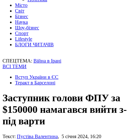
Місто
Світ
Бізнес
Наука
Шоу-бізнес
Спорт
Lifestyle
БЛОГИ ЧИТАЧІВ
СПЕЦТЕМА:
Війна в Ірані
ВСІ ТЕМИ
Вступ України в ЄС
Теракт в Барселоні
Заступник голови ФПУ за
$150000 намагався вийти з-
під варти
Текст:
Пустіва Валентина
, 5 січня 2024, 16:20