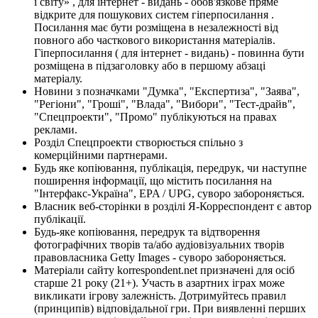
і світу» , для інтернет - видань - обов'язкове пряме
відкрите для пошукових систем гіперпосилання .
Посилання має бути розміщена в незалежності від
повного або часткового використання матеріалів.
Гіперпосилання ( для інтернет - видань) - повинна бути
розміщена в підзаголовку або в першому абзаці
матеріалу.
Новини з позначками "Думка", "Експертиза", "Заява",
"Регіони", "Гроші", "Влада", "Вибори", "Тест-драйв",
"Спецпроекти", "Промо" публікуються на правах
реклами.
Розділ Спецпроекти створюється спільно з
комерційними партнерами.
Будь яке копіювання, публікація, передрук, чи наступне
поширення інформації, що містить посилання на
"Інтерфакс-Україна", EPA / UPG, суворо забороняється.
Власник веб-сторінки в розділі Я-Корреспондент є автор
публікації.
Будь-яке копіювання, передрук та відтворення
фотографічних творів та/або аудіовізуальних творів
правовласника Getty Images - суворо забороняється.
Матеріали сайту korrespondent.net призначені для осіб
старше 21 року (21+). Участь в азартних іграх може
викликати ігрову залежність. Дотримуйтесь правил
(принципів) відповідальної гри. При виявленні перших