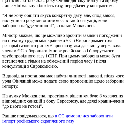
що після лютого 2022 року Фінляндія закупила у Газпрому
лише мінімальну кількість газу, передбачену контрактом.
"Я не хочу обіцяти якусь конкретну дату, але, сподіваюся,
наступного року ми опинимося в такій ситуації, коли
заборона набуде чинності", - сказав Мюккянен.
Міністр вважає, що це можливо зробити завдяки погодженій
на початку грудня між країнами ЄС і Європарламентом
реформі газового ринку Євросоюзу, яка дає змогу державам-
членам ЄС заборонити імпорт російського і білоруського
трубопровідного газу і СПГ. При цьому заборона може бути
встановлена тільки на обмежений період часу і після
консультації з Єврокомісією.
Відповідна постанова має набути чинності навесні, після чого
уряд Фінляндії може подати свою пропозицію щодо заборони
імпорту.
На думку Мюккянена, простішим рішенням було б ухвалення
відповідних санкцій з боку Євросоюзу, але деякі країни-члени
"до цього не готові".
Раніше повідомлялося, що
в ЄС домовилися заборонити
імпорт російського скрапленого газу