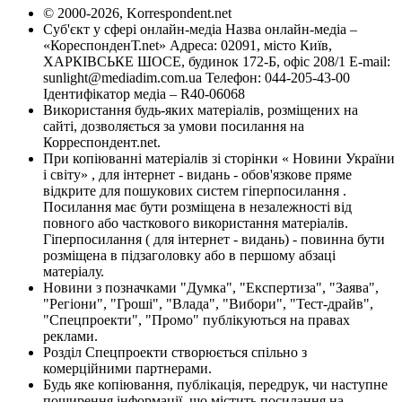
© 2000-2026, Korrespondent.net
Суб'єкт у сфері онлайн-медіа Назва онлайн-медіа –
«КореспонденТ.net» Адреса: 02091, місто Київ,
ХАРКІВСЬКЕ ШОСЕ, будинок 172-Б, офіс 208/1 E-mail:
sunlight@mediadim.com.ua
Телефон: 044-205-43-00
Ідентифікатор медіа – R40-06068
Використання будь-яких матеріалів, розміщених на
сайті, дозволяється за умови посилання на
Корреспондент.net.
При копіюванні матеріалів зі сторінки « Новини України
і світу» , для інтернет - видань - обов'язкове пряме
відкрите для пошукових систем гіперпосилання .
Посилання має бути розміщена в незалежності від
повного або часткового використання матеріалів.
Гіперпосилання ( для інтернет - видань) - повинна бути
розміщена в підзаголовку або в першому абзаці
матеріалу.
Новини з позначками "Думка", "Експертиза", "Заява",
"Регіони", "Гроші", "Влада", "Вибори", "Тест-драйв",
"Спецпроекти", "Промо" публікуються на правах
реклами.
Розділ Спецпроекти створюється спільно з
комерційними партнерами.
Будь яке копіювання, публікація, передрук, чи наступне
поширення інформації, що містить посилання на