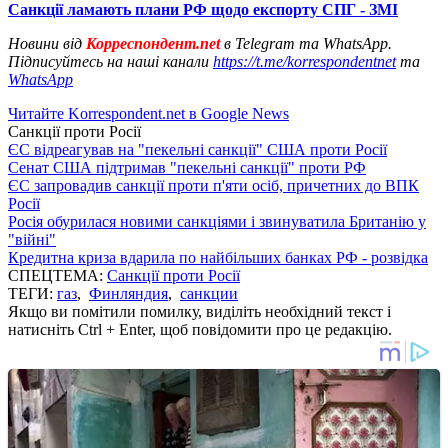
Санкції ламають плани РФ щодо експорту СПГ - ЗМІ
Новини від
Корреспондент.net
в Telegram та WhatsApp.
Підписуйтесь на наші канали
https://t.me/korrespondentnet
та
WhatsApp
Читайте Korrespondent.net в Google News
Санкції проти Росії
ЄС відреагував на "пекельні санкції" США проти Росії
Сенат США підтримав "пекельні санкції" проти РФ
ЄС запровадив санкції проти п'яти осіб, причетних до ВПК
Росії
Росія обурилася новими санкціями і звинуватила Британію у
"війні"
Кредитна криза вдарила по найбільших банках РФ - розвідка
СПЕЦТЕМА:
Санкції проти Росії
ТЕГИ:
газ
,
Финляндия
,
санкции
Якщо ви помітили помилку, виділіть необхідний текст і
натисніть Ctrl + Enter, щоб повідомити про це редакцію.