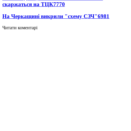
скаржаться на ТЦК
7770
На Черкащині викрили "схему СЗЧ"
6981
Читати коментарі