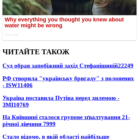
ЧИТАЙТЕ ТАКОЖ
Суд обрав запобіжний захід Стефанішиній
22249
РФ створила "українську бригаду" з полонених
- ISW
11406
Україна поставила Путіна перед дилемою -
ЗМІ
10769
На Київщині сталося групове зґвалтування 21-
річної дівчини
7999
Стало відомо, в якій області найбільше