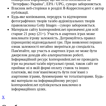
"Інтерфакс-Україна", EPA / UPG, суворо забороняється.
Власник веб-сторінки в розділі Я-Корреспондент є автор
публікації.
Будь-яке копіювання, передрук та відтворення
фотографічних творів та/або аудіовізуальних творів
правовласника Getty Images - суворо забороняється.
Матеріали сайту korrespondent.net призначені для осіб
старше 21 року (21+). Участь в азартних іграх може
викликати ігрову залежність. Дотримуйтесь правил
(принципів) відповідальної гри. При виявленні перших
ознак залежності негайно зверніться до спеціаліста.
Пам'ятайте, що участь в азартних іграх не може бути
джерелом доходів або альтернативою роботі.
Інформаційний ресурс korrespondent.net не проводить
ігри на реальні та/або віртуальні гроші, також сайт не
приймає ні в якій формі оплату ставок та інших
платежів, які пов’язані/можуть бути пов’язані з
азартними іграми, букмекерами чи тоталізаторами. Будь-
які матеріали на інформаційному ресурсі
korrespondent.net публікуються виключно в
інформаційних цілях.
X