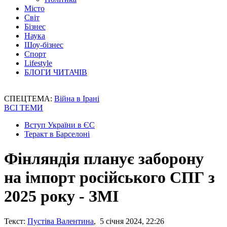
Місто
Світ
Бізнес
Наука
Шоу-бізнес
Спорт
Lifestyle
БЛОГИ ЧИТАЧІВ
СПЕЦТЕМА:
Війна в Ірані
ВСІ ТЕМИ
Вступ України в ЄС
Теракт в Барселоні
Фінляндія планує заборону
на імпорт російського СПГ з
2025 року - ЗМІ
Текст:
Пустіва Валентина
, 5 січня 2024, 22:26