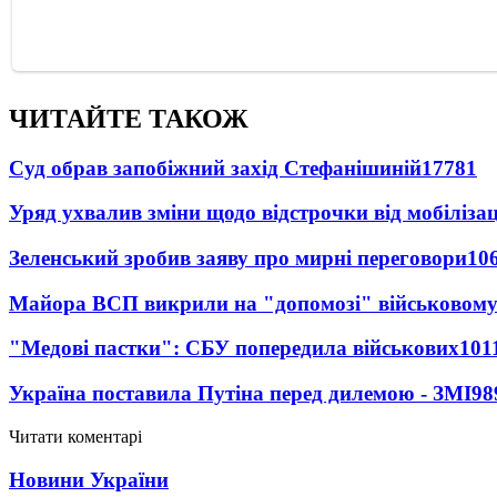
ЧИТАЙТЕ ТАКОЖ
Суд обрав запобіжний захід Стефанішиній
17781
Уряд ухвалив зміни щодо відстрочки від мобілізац
Зеленський зробив заяву про мирні переговори
10
Майора ВСП викрили на "допомозі" військовому
"Медові пастки": СБУ попередила військових
101
Україна поставила Путіна перед дилемою - ЗМІ
98
Читати коментарі
Новини України