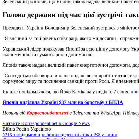
Зеленський розповів, що Японія також надала великий пакет е
Голова держави під час цієї зустрічі та
Президент України Володимир Зеленський зустрівся з міністром
"Я вдячний за той рівень співпраці, якого ми досягли - справжнє
Український лідер подякував Японії за всю цінну допомогу Укра
економічною та гуманітарною допомогою.
Японія також надала великий пакет енергетичної допомоги, до
"Сьогодні ми обговорили наше подальше співробітництво, включ
формулою миру та посилення санкцій проти Росії. Я впевнений,
Як вже повідомлялося, що Йоко Камікава у неділю, 7 січня,
при
Японія виділила Україні $37 млн на боротьбу з БПЛА
Новини від
Корреспондент.net
в Telegram та WhatsApp. Підпис
Читайте Korrespondent.net в Google News
Війна Росії з Україною
УЧХ повідомив про безпрецедентні атаки РФ у липні