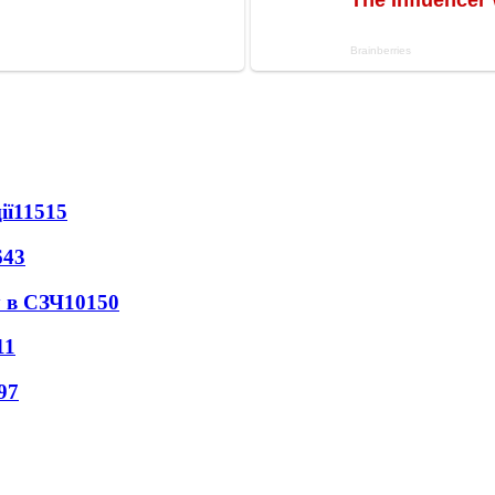
ії
11515
643
 в СЗЧ
10150
11
97