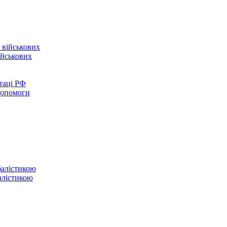
ійськових
таці РФ
 допомоги
балістикою