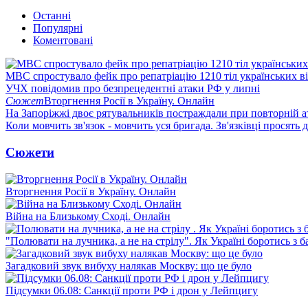
Останні
Популярні
Коментовані
МВС спростувало фейк про репатріацію 1210 тіл українських в
УЧХ повідомив про безпрецедентні атаки РФ у липні
Сюжет
Вторгнення Росії в Україну. Онлайн
На Запоріжжі двоє рятувальників постраждали при повторній а
Коли мовчить зв'язок - мовчить уся бригада. Зв'язківці просять
Сюжети
Вторгнення Росії в Україну. Онлайн
Війна на Близькому Сході. Онлайн
"Полювати на лучника, а не на стрілу". Як Україні боротись з 
Загадковий звук вибуху налякав Москву: що це було
Підсумки 06.08: Санкції проти РФ і дрон у Лейпцигу