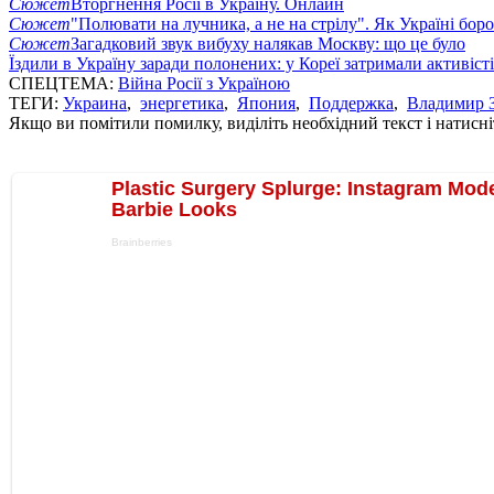
Сюжет
Вторгнення Росії в Україну. Онлайн
Сюжет
"Полювати на лучника, а не на стрілу". Як Україні бор
Сюжет
Загадковий звук вибуху налякав Москву: що це було
Їздили в Україну заради полонених: у Кореї затримали активіст
СПЕЦТЕМА:
Війна Росії з Україною
ТЕГИ:
Украина
,
энергетика
,
Япония
,
Поддержка
,
Владимир 
Якщо ви помітили помилку, виділіть необхідний текст і натисніт