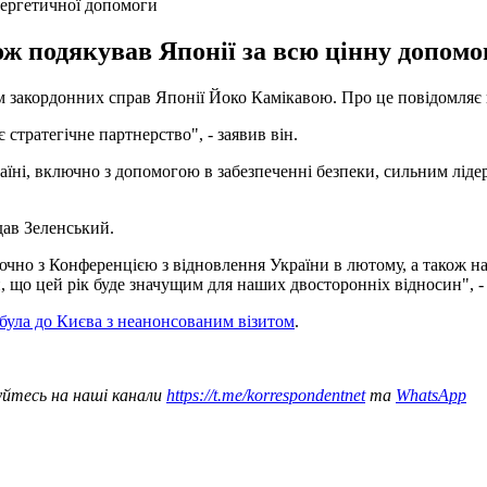
нергетичної допомоги
кож подякував Японії за всю цінну допомо
 закордонних справ Японії Йоко Камікавою. Про це повідомляє в Х
 стратегічне партнерство", - заявив він.
їні, включно з допомогою в забезпеченні безпеки, сильним лідер
дав Зеленський.
но з Конференцією з відновлення України в лютому, а також наст
 що цей рік буде значущим для наших двосторонніх відносин", -
була до Києва з неанонсованим візитом
.
уйтесь на наші канали
https://t.me/korrespondentnet
та
WhatsApp