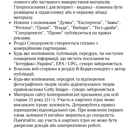
повного або часткового використання матеріалів.
Гіперпосилання ( для інтернет - видань) - повинна бути
розміщена в підзаголовку або в першому абзаці
матеріалу.
Новини з позначками "Думка", "Експертиза", "Заява",
"Регіони", "Гроші", "Влада", "Вибори", "Тест-драйв",
"Спецпроекти", "Промо" публікуються на правах
реклами.
Розділ Спецпроекти створюється спільно з
комерційними партнерами.
Будь яке копіювання, публікація, передрук, чи наступне
поширення інформації, що містить посилання на
"Інтерфакс-Україна", EPA / UPG, суворо забороняється.
Власник веб-сторінки в розділі Я-Корреспондент є автор
публікації.
Будь-яке копіювання, передрук та відтворення
фотографічних творів та/або аудіовізуальних творів
правовласника Getty Images - суворо забороняється.
Матеріали сайту korrespondent.net призначені для осіб
старше 21 року (21+). Участь в азартних іграх може
викликати ігрову залежність. Дотримуйтесь правил
(принципів) відповідальної гри. При виявленні перших
ознак залежності негайно зверніться до спеціаліста.
Пам'ятайте, що участь в азартних іграх не може бути
джерелом доходів або альтернативою роботі.