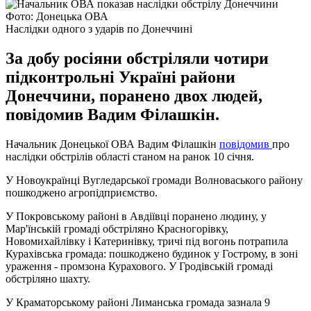
Фото: Донецька ОВА
Наслідки одного з ударів по Донеччині
За добу росіяни обстріляли чотири
підконтрольні Україні райони
Донеччини, поранено двох людей,
повідомив Вадим Філашкін.
Начальник Донецької ОВА Вадим Філашкін
повідомив
про
наслідки обстрілів області станом на ранок 10 січня.
У Новоукраїнці Вугледарської громади Волноваського району
пошкоджено агропідприємство.
У Покровському районі в Авдіївці поранено людину, у
Мар'їнській громаді обстріляно Красногорівку,
Новомихайлівку і Катеринівку, тричі під вогонь потрапила
Курахівська громада: пошкоджено будинок у Гострому, в зоні
ураження - промзона Курахового. У Гродівській громаді
обстріляно шахту.
У Краматорському районі Лиманська громада зазнала 9