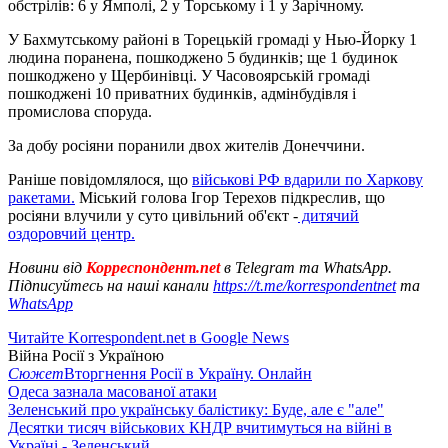
обстрілів: 6 у Ямполі, 2 у Торському і 1 у Зарічному.
У Бахмутському районі в Торецькій громаді у Нью-Йорку 1
людина поранена, пошкоджено 5 будинків; ще 1 будинок
пошкоджено у Щербинівці. У Часовоярській громаді
пошкоджені 10 приватних будинків, адмінбудівля і
промислова споруда.
За добу росіяни поранили двох жителів Донеччини.
Раніше повідомлялося, що
військові РФ вдарили по Харкову
ракетами.
Міський голова Ігор Терехов підкреслив, що
росіяни влучили у суто цивільний об'єкт -
дитячий
оздоровчий центр.
Новини від
Корреспондент.net
в Telegram та WhatsApp.
Підписуйтесь на наші канали
https://t.me/korrespondentnet
та
WhatsApp
Читайте Korrespondent.net в Google News
Війна Росії з Україною
Сюжет
Вторгнення Росії в Україну. Онлайн
Одеса зазнала масованої атаки
Зеленський про українську балістику: Буде, але є "але"
Десятки тисяч військових КНДР вчитимуться на війні в
Україні - Зеленський