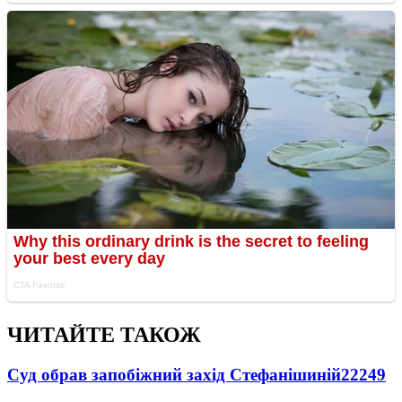
ЧИТАЙТЕ ТАКОЖ
Суд обрав запобіжний захід Стефанішиній
22249