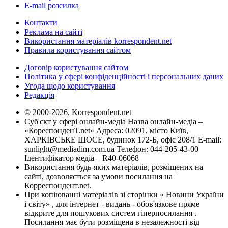
E-mail розсилка
Контакти
Реклама на сайті
Використання матеріалів korrespondent.net
Правила користування сайтом
Договір користування сайтом
Політика у сфері конфіденційності і персональних даних
Угода щодо користування
Редакція
© 2000-2026, Korrespondent.net
Суб'єкт у сфері онлайн-медіа Назва онлайн-медіа –
«КореспонденТ.net» Адреса: 02091, місто Київ,
ХАРКІВСЬКЕ ШОСЕ, будинок 172-Б, офіс 208/1 E-mail:
sunlight@mediadim.com.ua
Телефон: 044-205-43-00
Ідентифікатор медіа – R40-06068
Використання будь-яких матеріалів, розміщених на
сайті, дозволяється за умови посилання на
Корреспондент.net.
При копіюванні матеріалів зі сторінки « Новини України
і світу» , для інтернет - видань - обов'язкове пряме
відкрите для пошукових систем гіперпосилання .
Посилання має бути розміщена в незалежності від