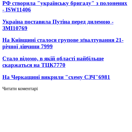
РФ створила "українську бригаду" з полонених
- ISW
11406
Україна поставила Путіна перед дилемою -
ЗМІ
10769
На Київщині сталося групове зґвалтування 21-
річної дівчини
7999
Стало відомо, в якій області найбільше
скаржаться на ТЦК
7770
На Черкащині викрили "схему СЗЧ"
6981
Читати коментарі