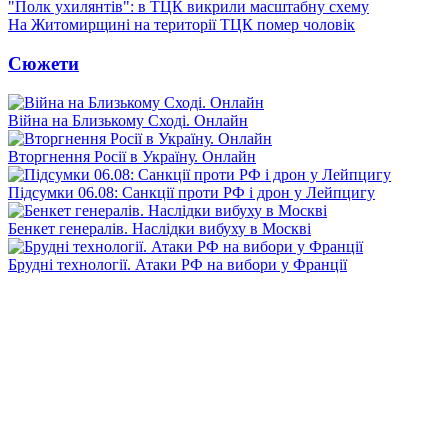
"Полк ухилянтів": в ТЦК викрили масштабну схему
На Житомирщині на території ТЦК помер чоловік
Сюжети
Війна на Близькому Сході. Онлайн
Вторгнення Росії в Україну. Онлайн
Підсумки 06.08: Санкції проти РФ і дрон у Лейпцигу
Бенкет генералів. Наслідки вибуху в Москві
Брудні технології. Атаки РФ на вибори у Франції