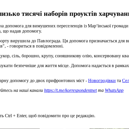
зько тисячі наборів проуктів харчуванн
а допомога для вимушених переселенців із Мар‘їнської громади 
а, що надав допомогу.
орту вирушила до Павлограда. Ця допомога призначається для в
", - говориться в повідомленні.
цукор, сіль, борошно, крупу, соняшникову олію, консервовану ква
шукати безпечніше для життя місце. Допомога надається в рамках
тарну допомогу до двох прифронтових міст -
Новогродівки
та
Се
уйтесь на наші канали
https://t.me/korrespondentnet
та
WhatsApp
ь Ctrl + Enter, щоб повідомити про це редакцію.