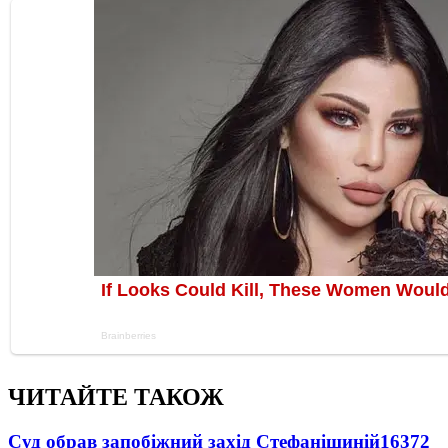
ЧИТАЙТЕ ТАКОЖ
Суд обрав запобіжний захід Стефанішиній
16372