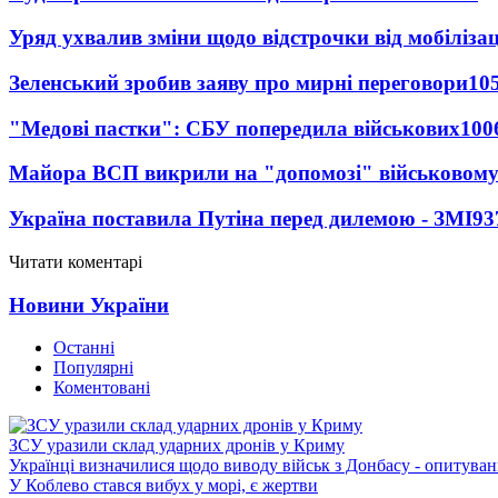
Уряд ухвалив зміни щодо відстрочки від мобілізац
Зеленський зробив заяву про мирні переговори
10
"Медові пастки": СБУ попередила військових
100
Майора ВСП викрили на "допомозі" військовому
Україна поставила Путіна перед дилемою - ЗМІ
93
Читати коментарі
Новини України
Останні
Популярні
Коментовані
ЗСУ уразили склад ударних дронів у Криму
Українці визначилися щодо виводу військ з Донбасу - опитува
У Коблево стався вибух у морі, є жертви