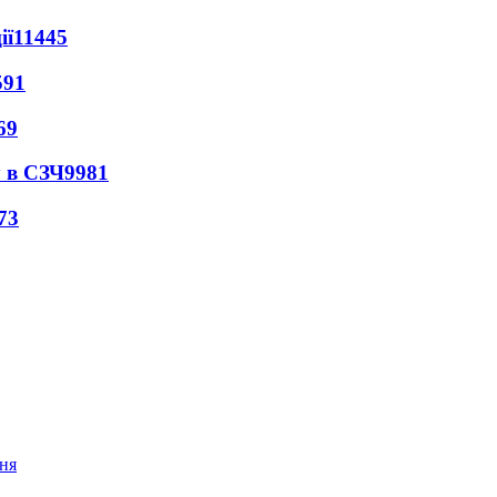
ії
11445
591
69
 в СЗЧ
9981
73
ння