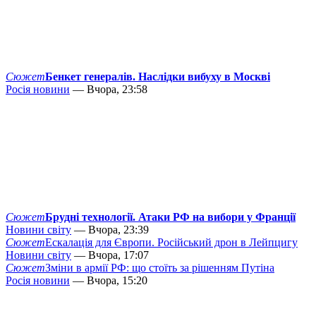
Сюжет
Бенкет генералів. Наслідки вибуху в Москві
Росія новини
— Вчора, 23:58
Сюжет
Брудні технології. Атаки РФ на вибори у Франції
Новини світу
— Вчора, 23:39
Сюжет
Ескалація для Європи. Російський дрон в Лейпцигу
Новини світу
— Вчора, 17:07
Сюжет
Зміни в армії РФ: що стоїть за рішенням Путіна
Росія новини
— Вчора, 15:20