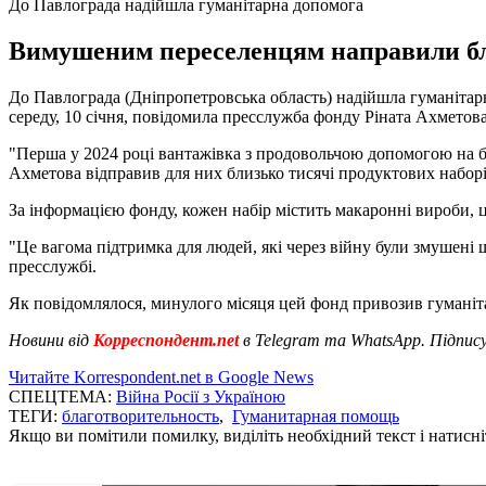
До Павлограда надійшла гуманітарна допомога
Вимушеним переселенцям направили бли
До Павлограда (Дніпропетровська область) надійшла гуманітарн
середу, 10 січня, повідомила пресслужба фонду Ріната Ахметов
"Перша у 2024 році вантажівка з продовольчою допомогою на б
Ахметова відправив для них близько тисячі продуктових наборів
За інформацією фонду, кожен набір містить макаронні вироби, 
"Це вагома підтримка для людей, які через війну були змушені 
пресслужбі.
Як повідомлялося, минулого місяця цей фонд привозив гумані
Новини від
Корреспондент.net
в Telegram та WhatsApp. Підпис
Читайте Korrespondent.net в Google News
СПЕЦТЕМА:
Війна Росії з Україною
ТЕГИ:
благотворительность
,
Гуманитарная помощь
Якщо ви помітили помилку, виділіть необхідний текст і натисніт