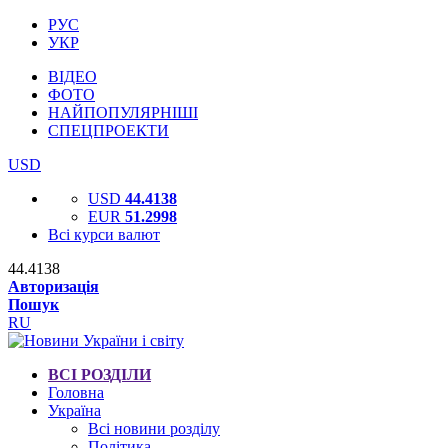
РУС
УКР
ВІДЕО
ФОТО
НАЙПОПУЛЯРНІШІ
СПЕЦПРОЕКТИ
USD
USD
44.4138
EUR
51.2998
Всі курси валют
44.4138
Авторизація
Пошук
RU
ВСІ РОЗДІЛИ
Головна
Україна
Всі новини розділу
Політика