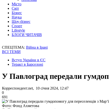
Місто
Світ
Бізнес
Наука
Шоу-бізнес
Спорт
Lifestyle
БЛОГИ ЧИТАЧІВ
СПЕЦТЕМА:
Війна в Ірані
ВСІ ТЕМИ
Вступ України в ЄС
Теракт в Барселоні
У Павлоград передали гумдоп
Корреспондент.net, 10 січня 2024, 12:47
0
691
Фото: Фонд Ахметова