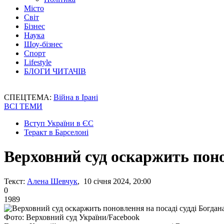
Місто
Світ
Бізнес
Наука
Шоу-бізнес
Спорт
Lifestyle
БЛОГИ ЧИТАЧІВ
СПЕЦТЕМА:
Війна в Ірані
ВСІ ТЕМИ
Вступ України в ЄС
Теракт в Барселоні
Верховний суд оскаржить поно
Текст:
Алена Шевчук
, 10 січня 2024, 20:00
0
1989
Фото: Верховний суд України/Facebook