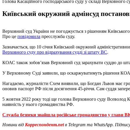
Голова Касаційного господарського суду у складі Верховного с
Київський окружний адмінсуд постанов
Верховний суд України не погоджується з рішенням Київського
Про це
повідомила
пресслужба суду.
Зазначається, що 10 січня Київський окружний адміністративн
Верховного суду про відрахування судді зі штату ВС
.
КОАС також зобов’язав Верховний суд зарахувати суддю до штат
У Верховному Суді заявили, що оскаржуватимуть рішення КОА
Нагадаємо, журналісти Схем виявили, що Богдан Львов має гром
оновив паспорт РФ після досягнення 45-річчя. Сам суддя запере
5 жовтня 2022 року тоді ще голова Верховного суду Всеволод К
наявність у нього громадянства РФ.
Служба безпеки знайшла російське громадянство у глави В
Новини від
Корреспондент.net
в Telegram та WhatsApp. Підпис