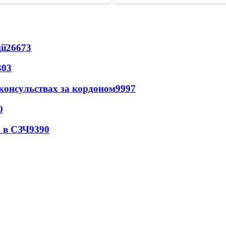
ії
26673
303
 консульствах за кордоном
9997
0
 в СЗЧ
9390