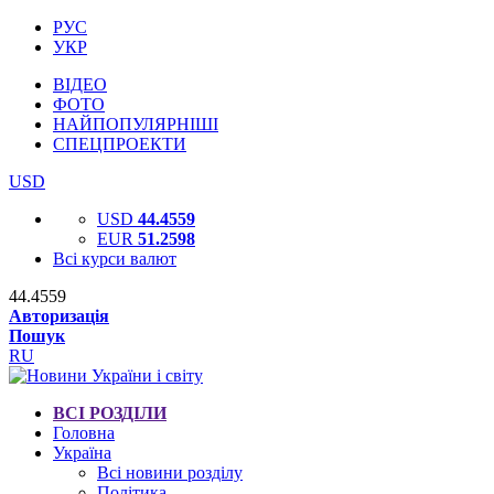
РУС
УКР
ВІДЕО
ФОТО
НАЙПОПУЛЯРНІШІ
СПЕЦПРОЕКТИ
USD
USD
44.4559
EUR
51.2598
Всі курси валют
44.4559
Авторизація
Пошук
RU
ВСІ РОЗДІЛИ
Головна
Україна
Всі новини розділу
Політика