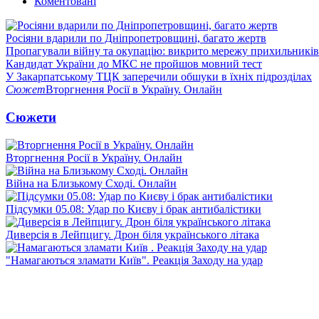
Коментовані
Росіяни вдарили по Дніпропетровщині, багато жертв
Пропагували війну та окупацію: викрито мережу прихильникі
Кандидат України до МКС не пройшов мовний тест
У Закарпатському ТЦК заперечили обшуки в їхніх підрозділах
Сюжет
Вторгнення Росії в Україну. Онлайн
Сюжети
Вторгнення Росії в Україну. Онлайн
Війна на Близькому Сході. Онлайн
Підсумки 05.08: Удар по Києву і брак антибалістики
Диверсія в Лейпцигу. Дрон біля українського літака
"Намагаються зламати Київ". Реакція Заходу на удар