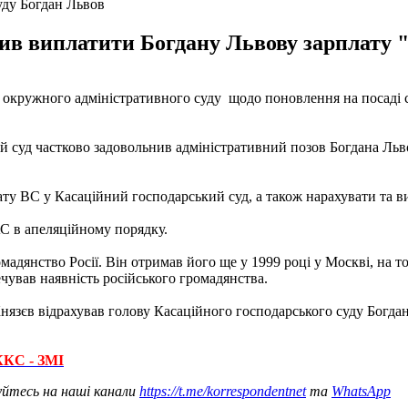
уду Богдан Львов
ив виплатити Богдану Львову зарплату "
 окружного адміністративного суду щодо поновлення на посаді с
ий суд частково задовольнив адміністративний позов Богдана Ль
у ВС у Касаційний господарський суд, а також нарахувати та ви
С в апеляційному порядку.
адянство Росії. Він отримав його ще у 1999 році у Москві, на т
чував наявність російського громадянства.
нязєв відрахував голову Касаційного господарського суду Богдан
ККС - ЗМІ
уйтесь на наші канали
https://t.me/korrespondentnet
та
WhatsApp