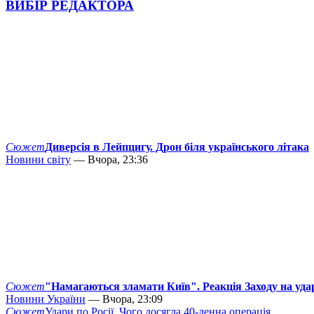
ВИБІР РЕДАКТОРА
Сюжет
Диверсія в Лейпцигу. Дрон біля українського літака
Новини світу
— Вчора, 23:36
Сюжет
"Намагаються зламати Київ". Реакція Заходу на уда
Новини України
— Вчора, 23:09
Сюжет
Удари по Росії. Чого досягла 40-денна операція