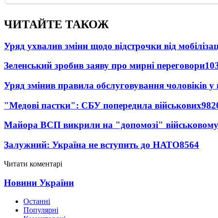
ЧИТАЙТЕ ТАКОЖ
Уряд ухвалив зміни щодо відстрочки від мобілізац
Зеленський зробив заяву про мирні переговори
10
Уряд змінив правила обслуговування чоловіків у
"Медові пастки": СБУ попередила військових
982
Майора ВСП викрили на "допомозі" військовому
Залужний: Україна не вступить до НАТО
8564
Читати коментарі
Новини України
Останні
Популярні