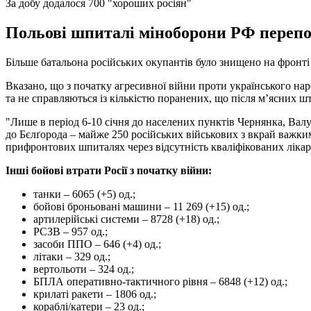
За добу додалося 700 "хороших росіян"
Польові шпиталі міноборони РФ перепов
Більше батальона російських окупантів було знищено на фронті
Вказано, що з початку агресивної війни проти українського на
та не справляються із кількістю поранених, що після м’ясних ш
"Лише в період 6-10 січня до населених пунктів Чернянка, Вал
до Бєлґорода – майже 250 російських військових з вкрай важк
прифронтових шпиталях через відсутність кваліфікованих лікарі
Інші бойові втрати Росії з початку війни:
танки – 6065 (+5) од.;
бойові броньовані машини – 11 269 (+15) од.;
артилерійські системи – 8728 (+18) од.;
РСЗВ – 957 од.;
засоби ППО – 646 (+4) од.;
літаки – 329 од.;
вертольоти – 324 од.;
БПЛА оперативно-тактичного рівня – 6848 (+12) од.;
крилаті ракети – 1806 од.;
кораблі/катери – 23 од.;