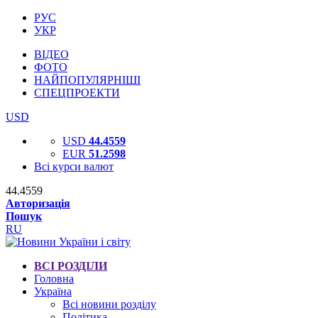
РУС
УКР
ВІДЕО
ФОТО
НАЙПОПУЛЯРНІШІ
СПЕЦПРОЕКТИ
USD
USD
44.4559
EUR
51.2598
Всі курси валют
44.4559
Авторизація
Пошук
RU
ВСІ РОЗДІЛИ
Головна
Україна
Всі новини розділу
Політика