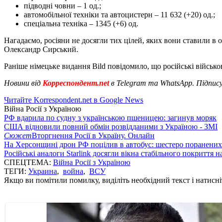
підводні човни – 1 од.;
автомобільної техніки та автоцистерн – 11 632 (+20) од.;
спеціальна техніка – 1345 (+6) од.
Нагадаємо, росіяни не досягли тих цілей, яких вони ставили в о
Олександр Сирський.
Раніше німецьке видання Bild повідомило, що російські військо
Новини від
Корреспондент.net
в Telegram та WhatsApp. Підпис
Читайте Korrespondent.net в Google News
Війна Росії з Україною
РФ вдарила по судну з українською пшеницею: загинув моряк
США відновили повний обмін розвідданими з Україною - ЗМІ
Сюжет
Вторгнення Росії в Україну. Онлайн
На Херсонщині дрон РФ поцілив в автобус: шестеро поранених
Російські аналоги Starlink досягли вікна стабільного покриття 
СПЕЦТЕМА:
Війна Росії з Україною
ТЕГИ:
Украина
,
война
,
ВСУ
Якщо ви помітили помилку, виділіть необхідний текст і натисніт