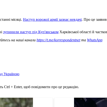
станні місяці.
Наступ ворожої армії зазнає невдачі
. Про це заяви
ві
зупинили наступ під Куп'янськом
Харківської області й частко
уйтесь на наші канали
https://t.me/korrespondentnet
та
WhatsApp
над Україною
ь Ctrl + Enter, щоб повідомити про це редакцію.