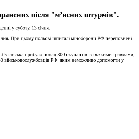
оранених після "м’ясних штурмів".
нні у суботу, 13 січня.
 січня. При цьому польові шпиталі міноборони РФ переповнені
о Луганська прибуло понад 300 окупантів із тяжкими травмами,
150 військовослужбовців РФ, яким неможливо допомогти у