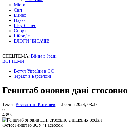
Місто
Світ
Бізнес
Наука
Шоу-бізнес
Спорт
Lifestyle
БЛОГИ ЧИТАЧІВ
СПЕЦТЕМА:
Війна в Ірані
ВСІ ТЕМИ
Вступ України в ЄС
Теракт в Барселоні
Генштаб оновив дані стосовно
Текст:
Костянтин Катишев
, 13 січня 2024, 08:37
0
4383
Фото: Генштаб ЗСУ / Facebook