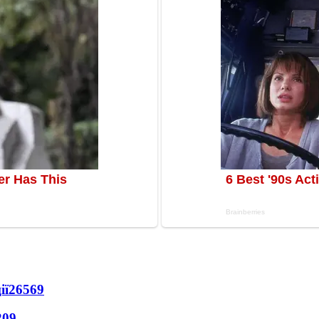
ії
26569
209