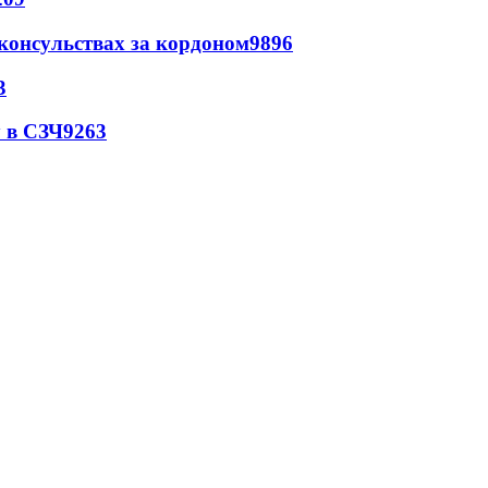
 консульствах за кордоном
9896
3
 в СЗЧ
9263