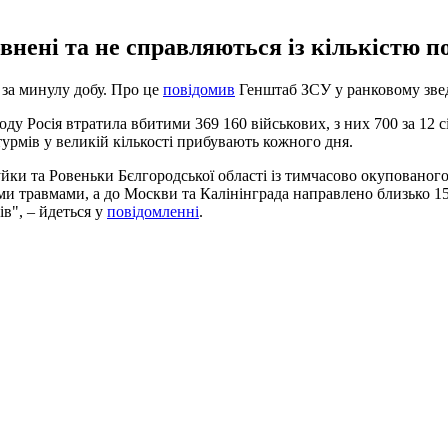
нені та не справляються із кількістю п
 за минулу добу. Про це
повідомив
Генштаб ЗСУ у ранковому зведе
роду Росія втратила вбитими 369 160 військових, з них 700 за 12
турмів у великій кількості прибувають кожного дня.
уйки та Ровеньки Бєлгородської області із тимчасово окупованог
ими травмами, а до Москви та Калінінграда направлено близько 
в", – йдеться у
повідомленні
.