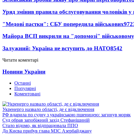
Уряд змінив правила обслуговування чоловіків у
"Медові пастки": СБУ попередила військових
972
Майора ВСП викрили на "допомозі" військовому
Залужний: Україна не вступить до НАТО
8542
Читати коментарі
Новини України
Останні
Популярні
Коментовані
Укренерго назвало області, де є відключення
РФ вдарила по судну з українською пшеницею: загинув моряк
Суд обрав запобіжний захід Стефанішиній
Стало відомо, як відпрацювала ППО
До Києва прибув глава МЗС Азербайджану