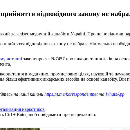
прийняття відповідного закону не набрал
який легалізує медичний канабіс в Україні. Про це повідомив н
 прийняття відповідного закону не набрала мінімально необхідно
ому читанні
законопроєкт №7457 про використання ліків на основ
ента.
икористання в медичних, промислових цілях, науковій та науково
 більш ефективних лікарських засобів на основі канабісу. Він по
уйтесь на наші канали
https://t.me/korrespondentnet
та
WhatsApp
егализация наркотиков
ь Ctrl + Enter, щоб повідомити про це редакцію.