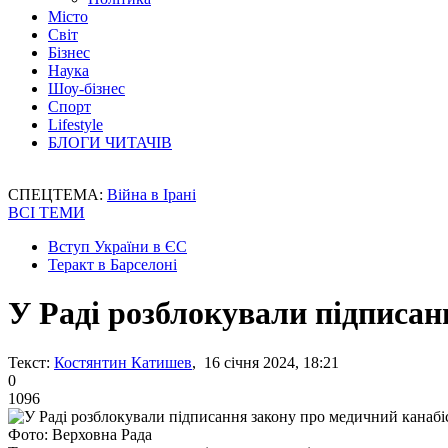
Місто
Світ
Бізнес
Наука
Шоу-бізнес
Спорт
Lifestyle
БЛОГИ ЧИТАЧІВ
СПЕЦТЕМА:
Війна в Ірані
ВСІ ТЕМИ
Вступ України в ЄС
Теракт в Барселоні
У Раді розблокували підписан
Текст:
Костянтин Катишев
, 16 січня 2024, 18:21
0
1096
Фото: Верховна Рада