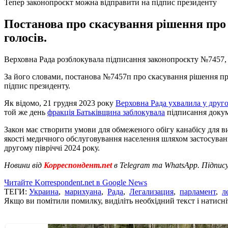
Тепер законопроєкт можна відправити на підпис президенту
Постанова про скасування рішення про 
голосів.
Верховна Рада розблокувала підписання законопроєкту №7457, 
За його словами, постанова №7457п про скасування рішення про
підпис президенту.
Як відомо, 21 грудня 2023 року
Верховна Рада ухвалила у друг
той же день
фракція Батьківщина заблокувала
підписання докум
Закон має створити умови для обмеженого обігу канабісу для в
якості медичного обслуговування населення шляхом застосування
другому півріччі 2024 року.
Новини від
Корреспондент.net
в Telegram та WhatsApp. Підпис
Читайте Korrespondent.net в Google News
ТЕГИ:
Украина
,
марихуана
,
Рада
,
Легализация
,
парламент
,
л
Якщо ви помітили помилку, виділіть необхідний текст і натисніт