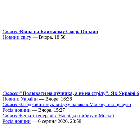
Сюжет
Війна на Близькому Сході. Онлайн
Новини світу
— Вчора, 18:56
Сюжет
"Полювати на лучника, а не на стрілу". Як Україні 
Новини України
— Вчора, 16:36
Сюжет
Загадковий звук вибуху налякав Москву: що це було
Росія новини
— Вчора, 15:27
Сюжет
Бенкет генералів. Наслідки вибуху в Москві
Росія новини
— 6 серпня 2026, 23:58