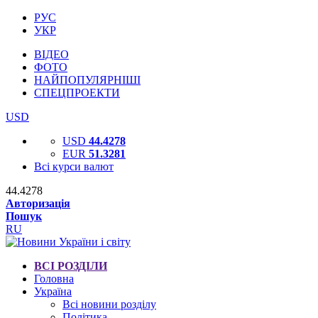
РУС
УКР
ВІДЕО
ФОТО
НАЙПОПУЛЯРНІШІ
СПЕЦПРОЕКТИ
USD
USD
44.4278
EUR
51.3281
Всі курси валют
44.4278
Авторизація
Пошук
RU
ВСІ РОЗДІЛИ
Головна
Україна
Всі новини розділу
Політика