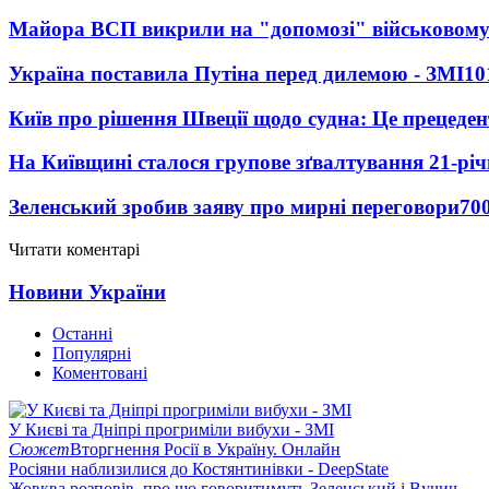
Майора ВСП викрили на "допомозі" військовому
Україна поставила Путіна перед дилемою - ЗМІ
10
Київ про рішення Швеції щодо судна: Це прецеден
На Київщині сталося групове зґвалтування 21-річ
Зеленський зробив заяву про мирні переговори
70
Читати коментарі
Новини України
Останні
Популярні
Коментовані
У Києві та Дніпрі прогриміли вибухи - ЗМІ
Сюжет
Вторгнення Росії в Україну. Онлайн
Росіяни наблизилися до Костянтинівки - DeepState
Жовква розповів, про що говоритимуть Зеленський і Вучич