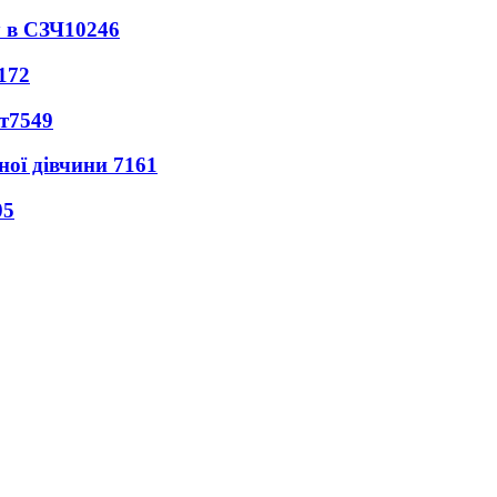
 в СЗЧ
10246
172
т
7549
ної дівчини
7161
05