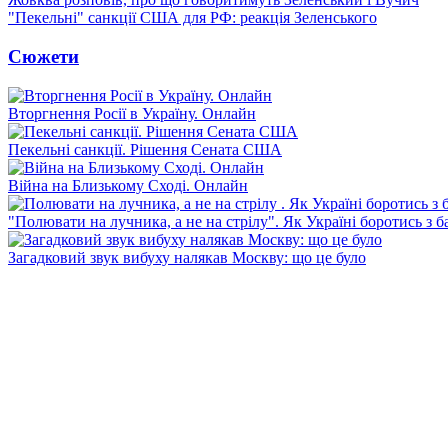
"Пекельні" санкції США для РФ: реакція Зеленського
Сюжети
Вторгнення Росії в Україну. Онлайн
Пекельні санкції. Рішення Сената США
Війна на Близькому Сході. Онлайн
"Полювати на лучника, а не на стрілу". Як Україні боротись з 
Загадковий звук вибуху налякав Москву: що це було