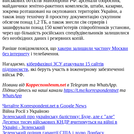
військових об'єктів Міноборони РФ: арсенали озброєння,
майданчики зенітно-ракетних комплексів, штаби, казарми,
зокрема розташовані на окупованих територіях України, а
також іншу технічну й проєктну документацію сукупним
обсягом понад 1,2 ТБ, а також знесли сім серверів і
зашифрували понад 150 комп'ютерів співробітників установи,
через що більшість російських спецбудівельників залишилися
без необхідних даних і резервних копій.
Раніше повідомлялося, що
хакери залишили частину Москви
без інтернету
і телебачення.
Нагадаємо,
кіберфахівці ЗСУ атакували 15 сайтів
підприємств
, які беруть участь в інженерному забезпеченні
військ РФ.
Новини від
Корреспондент.net
в Telegram та WhatsApp.
Підписуйтесь на наші канали
https://t.me/korrespondentnet
та
WhatsApp
Читайте Korrespondent.net в Google News
Війна Росії з Україною
Зеленський про українську балістику: Буде, але є "але"
Десятки тисяч військових КНДР вчитимуться на війні в
Україні - Зеленський
Зеленський оцінив гарантії США і долю Донбасу