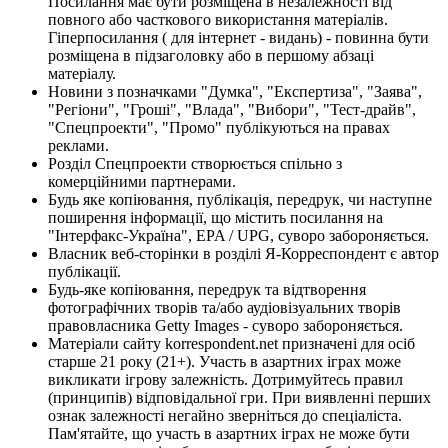
Посилання має бути розміщена в незалежності від
повного або часткового використання матеріалів.
Гіперпосилання ( для інтернет - видань) - повинна бути
розміщена в підзаголовку або в першому абзаці
матеріалу.
Новини з позначками "Думка", "Експертиза", "Заява",
"Регіони", "Гроші", "Влада", "Вибори", "Тест-драйв",
"Спецпроекти", "Промо" публікуються на правах
реклами.
Розділ Спецпроекти створюється спільно з
комерційними партнерами.
Будь яке копіювання, публікація, передрук, чи наступне
поширення інформації, що містить посилання на
"Інтерфакс-Україна", EPA / UPG, суворо забороняється.
Власник веб-сторінки в розділі Я-Корреспондент є автор
публікації.
Будь-яке копіювання, передрук та відтворення
фотографічних творів та/або аудіовізуальних творів
правовласника Getty Images - суворо забороняється.
Матеріали сайту korrespondent.net призначені для осіб
старше 21 року (21+). Участь в азартних іграх може
викликати ігрову залежність. Дотримуйтесь правил
(принципів) відповідальної гри. При виявленні перших
ознак залежності негайно зверніться до спеціаліста.
Пам'ятайте, що участь в азартних іграх не може бути