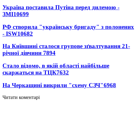
Україна поставила Путіна перед дилемою -
ЗМІ
10699
РФ створила "українську бригаду" з полонених
- ISW
10682
На Київщині сталося групове зґвалтування 21-
річної дівчини
7894
Стало відомо, в якій області найбільше
скаржаться на ТЦК
7632
На Черкащині викрили "схему СЗЧ"
6968
Читати коментарі