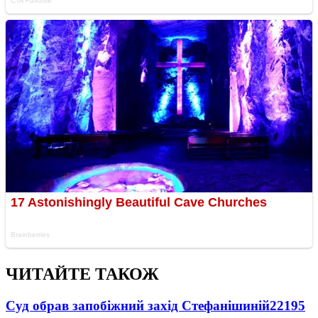
ЧИТАЙТЕ ТАКОЖ
Суд обрав запобіжний захід Стефанішиній
22195