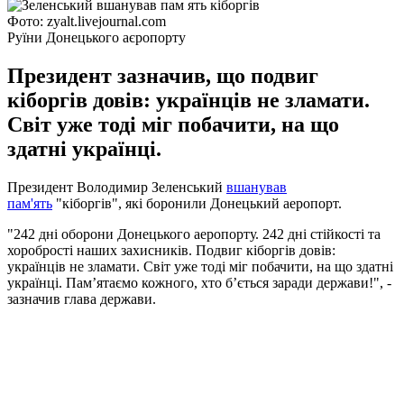
Фото: zyalt.livejournal.com
Руїни Донецького аєропорту
Президент зазначив, що подвиг
кіборгів довів: українців не зламати.
Світ уже тоді міг побачити, на що
здатні українці.
Президент Володимир Зеленський
вшанував
пам'ять
"кіборгів", які боронили Донецький аеропорт.
"242 дні оборони Донецького аеропорту. 242 дні стійкості та
хоробрості наших захисників. Подвиг кіборгів довів:
українців не зламати. Світ уже тоді міг побачити, на що здатні
українці. Памʼятаємо кожного, хто бʼється заради держави!", -
зазначив глава держави.