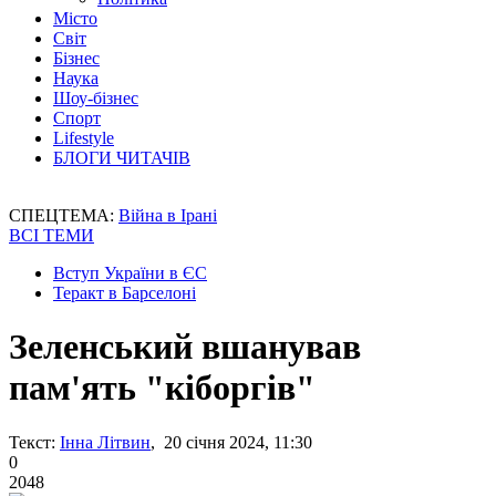
Місто
Світ
Бізнес
Наука
Шоу-бізнес
Спорт
Lifestyle
БЛОГИ ЧИТАЧІВ
СПЕЦТЕМА:
Війна в Ірані
ВСІ ТЕМИ
Вступ України в ЄС
Теракт в Барселоні
Зеленський вшанував
пам'ять "кіборгів"
Текст:
Інна Літвин
, 20 січня 2024, 11:30
0
2048