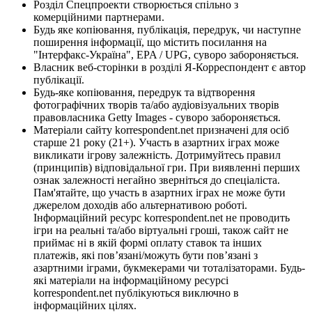
Розділ Спецпроекти створюється спільно з
комерційними партнерами.
Будь яке копіювання, публікація, передрук, чи наступне
поширення інформації, що містить посилання на
"Інтерфакс-Україна", EPA / UPG, суворо забороняється.
Власник веб-сторінки в розділі Я-Корреспондент є автор
публікації.
Будь-яке копіювання, передрук та відтворення
фотографічних творів та/або аудіовізуальних творів
правовласника Getty Images - суворо забороняється.
Матеріали сайту korrespondent.net призначені для осіб
старше 21 року (21+). Участь в азартних іграх може
викликати ігрову залежність. Дотримуйтесь правил
(принципів) відповідальної гри. При виявленні перших
ознак залежності негайно зверніться до спеціаліста.
Пам'ятайте, що участь в азартних іграх не може бути
джерелом доходів або альтернативою роботі.
Інформаційний ресурс korrespondent.net не проводить
ігри на реальні та/або віртуальні гроші, також сайт не
приймає ні в якій формі оплату ставок та інших
платежів, які пов’язані/можуть бути пов’язані з
азартними іграми, букмекерами чи тоталізаторами. Будь-
які матеріали на інформаційному ресурсі
korrespondent.net публікуються виключно в
інформаційних цілях.