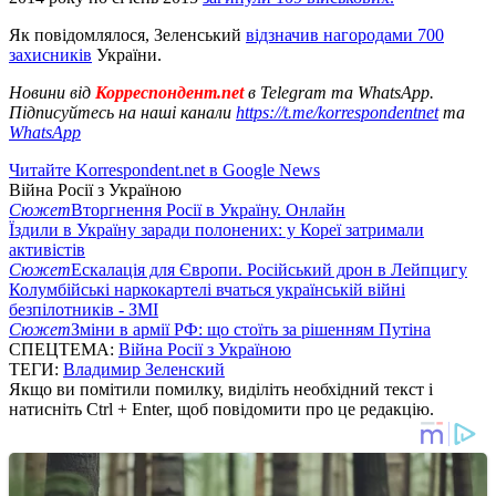
Як повідомлялося, Зеленський
відзначив нагородами 700
захисників
України.
Новини від
Корреспондент.net
в Telegram та WhatsApp.
Підписуйтесь на наші канали
https://t.me/korrespondentnet
та
WhatsApp
Читайте Korrespondent.net в Google News
Війна Росії з Україною
Сюжет
Вторгнення Росії в Україну. Онлайн
Їздили в Україну заради полонених: у Кореї затримали
активістів
Сюжет
Ескалація для Європи. Російський дрон в Лейпцигу
Колумбійські наркокартелі вчаться українській війні
безпілотників - ЗМІ
Сюжет
Зміни в армії РФ: що стоїть за рішенням Путіна
СПЕЦТЕМА:
Війна Росії з Україною
ТЕГИ:
Владимир Зеленский
Якщо ви помітили помилку, виділіть необхідний текст і
натисніть Ctrl + Enter, щоб повідомити про це редакцію.