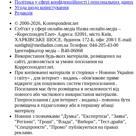
Політика у сфері конфіденційності і персональних даних
Угода щодо користування
Редакція
© 2000-2026, Korrespondent.net
Суб'єкт у сфері онлайн-медіа Назва онлайн-медіа –
«КореспонденТ.net» Адреса: 02091, місто Київ,
ХАРКІВСЬКЕ ШОСЕ, будинок 172-Б, офіс 208/1 E-mail:
sunlight@mediadim.com.ua
Телефон: 044-205-43-00
Ідентифікатор медіа – R40-06068
Використання будь-яких матеріалів, розміщених на
сайті, дозволяється за умови посилання на
Корреспондент.net.
При копіюванні матеріалів зі сторінки « Новини України
і світу» , для інтернет - видань - обов'язкове пряме
відкрите для пошукових систем гіперпосилання .
Посилання має бути розміщена в незалежності від
повного або часткового використання матеріалів.
Гіперпосилання ( для інтернет - видань) - повинна бути
розміщена в підзаголовку або в першому абзаці
матеріалу.
Новини з позначками "Думка", "Експертиза", "Заява",
"Регіони", "Гроші", "Влада", "Вибори", "Тест-драйв",
"Спецпроекти", "Промо" публікуються на правах
реклами.