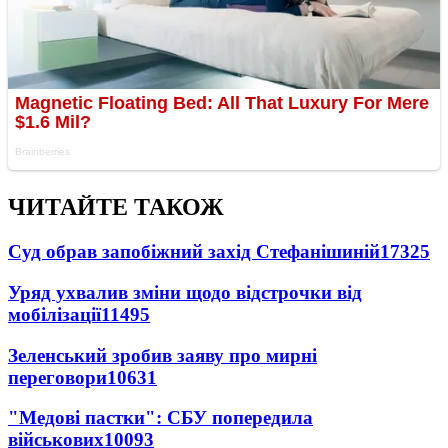
ЧИТАЙТЕ ТАКОЖ
Суд обрав запобіжний захід Стефанішиній
17325
Уряд ухвалив зміни щодо відстрочки від
мобілізації
11495
Зеленський зробив заяву про мирні
переговори
10631
"Медові пастки": СБУ попередила
військових
10093