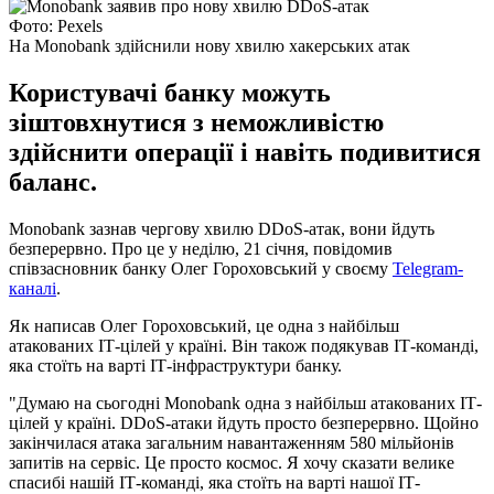
Фото: Pexels
На Monobank здійснили нову хвилю хакерських атак
Користувачі банку можуть
зіштовхнутися з неможливістю
здійснити операції і навіть подивитися
баланс.
Monobank зазнав чергову хвилю DDoS-атак, вони йдуть
безперервно. Про це у неділю, 21 січня, повідомив
співзасновник банку Олег Гороховський у своєму
Telegram-
каналі
.
Як написав Олег Гороховський, це одна з найбільш
атакованих ІТ-цілей у країні. Він також подякував ІТ-команді,
яка стоїть на варті ІТ-інфраструктури банку.
"Думаю на сьогодні Monobank одна з найбільш атакованих ІТ-
цілей у країні. DDoS-атаки йдуть просто безперервно. Щойно
закінчилася атака загальним навантаженням 580 мільйонів
запитів на сервіс. Це просто космос. Я хочу сказати велике
спасибі нашій ІТ-команді, яка стоїть на варті нашої ІТ-