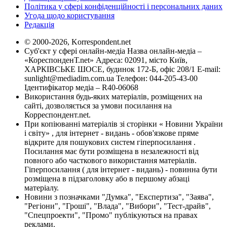
Політика у сфері конфіденційності і персональних даних
Угода щодо користування
Редакція
© 2000-2026, Korrespondent.net
Суб'єкт у сфері онлайн-медіа Назва онлайн-медіа –
«КореспонденТ.net» Адреса: 02091, місто Київ,
ХАРКІВСЬКЕ ШОСЕ, будинок 172-Б, офіс 208/1 E-mail:
sunlight@mediadim.com.ua
Телефон: 044-205-43-00
Ідентифікатор медіа – R40-06068
Використання будь-яких матеріалів, розміщених на
сайті, дозволяється за умови посилання на
Корреспондент.net.
При копіюванні матеріалів зі сторінки « Новини України
і світу» , для інтернет - видань - обов'язкове пряме
відкрите для пошукових систем гіперпосилання .
Посилання має бути розміщена в незалежності від
повного або часткового використання матеріалів.
Гіперпосилання ( для інтернет - видань) - повинна бути
розміщена в підзаголовку або в першому абзаці
матеріалу.
Новини з позначками "Думка", "Експертиза", "Заява",
"Регіони", "Гроші", "Влада", "Вибори", "Тест-драйв",
"Спецпроекти", "Промо" публікуються на правах
реклами.