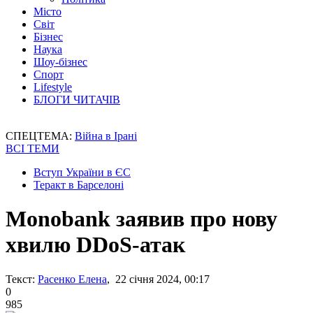
Місто
Світ
Бізнес
Наука
Шоу-бізнес
Спорт
Lifestyle
БЛОГИ ЧИТАЧІВ
СПЕЦТЕМА:
Війна в Ірані
ВСІ ТЕМИ
Вступ України в ЄС
Теракт в Барселоні
Monobank заявив про нову
хвилю DDoS-атак
Текст:
Расенко Елена
, 22 січня 2024, 00:17
0
985