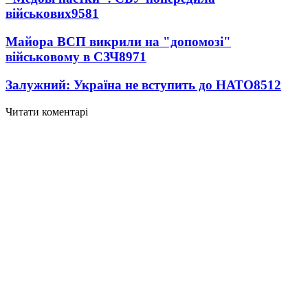
військових
9581
Майора ВСП викрили на "допомозі"
військовому в СЗЧ
8971
Залужний: Україна не вступить до НАТО
8512
Читати коментарі