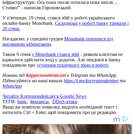
інфраструктури. Ось поки писав почалася нова хвиля ...
Стоїмо!" - написав Гороховський.
У п'ятницю, 19 січня, стався збій у роботі українського
онлайн-банку Monobank.
Складнощі у роботі банку тривали і
20 січня.
Нагадаємо, у середині грудня
Monobank опинився під
масованою кібератакою
.
Також 9 січня
у Monobank стався збій
- деяким клієнтам не
вдавалося здійснити вхід у додаток. Але невдовзі в банку
повідомили про
усунення технічного збою в роботі
.
Новини від
Корреспондент.net
в Telegram та WhatsApp.
Підписуйтесь на наші канали
https://t.me/korrespondentnet
та
WhatsApp
Читайте Korrespondent.net в Google News
ТЕГИ:
банк
,
финансы
,
DDoS-атаки
Якщо ви помітили помилку, виділіть необхідний текст і
натисніть Ctrl + Enter, щоб повідомити про це редакцію.