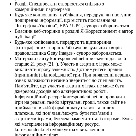
Розділ Спецпроекти створюється спільно з
комерційними партнерами.
Будь яке копіювання, публікація, передрук, чи наступне
поширення інформації, що містить посилання на
"Інтерфакс-Україна", EPA / UPG, суворо забороняється.
Власник веб-сторінки в розділі Я-Корреспондент є автор
публікації.
Будь-яке копіювання, передрук та відтворення
фотографічних творів та/або аудіовізуальних творів
правовласника Getty Images - суворо забороняється.
Матеріали сайту korrespondent.net призначені для осіб
старше 21 року (21+). Участь в азартних іграх може
викликати ігрову залежність. Дотримуйтесь правил
(принципів) відповідальної гри. При виявленні перших
ознак залежності негайно зверніться до спеціаліста.
Пам'ятайте, що участь в азартних іграх не може бути
джерелом доходів або альтернативою роботі.
Інформаційний ресурс korrespondent.net не проводить
ігри на реальні та/або віртуальні гроші, також сайт не
приймає ні в якій формі оплату ставок та інших
платежів, які пов’язані/можуть бути пов’язані з
азартними іграми, букмекерами чи тоталізаторами. Будь-
які матеріали на інформаційному ресурсі
korrespondent.net публікуються виключно в
інформаційних цілях.