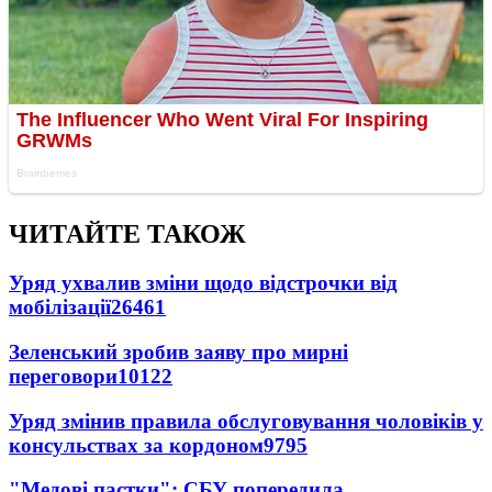
ЧИТАЙТЕ ТАКОЖ
Уряд ухвалив зміни щодо відстрочки від
мобілізації
26461
Зеленський зробив заяву про мирні
переговори
10122
Уряд змінив правила обслуговування чоловіків у
консульствах за кордоном
9795
"Медові пастки": СБУ попередила