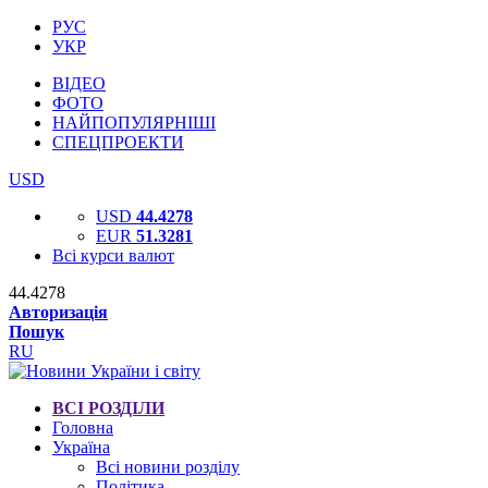
РУС
УКР
ВІДЕО
ФОТО
НАЙПОПУЛЯРНІШІ
СПЕЦПРОЕКТИ
USD
USD
44.4278
EUR
51.3281
Всі курси валют
44.4278
Авторизація
Пошук
RU
ВСІ РОЗДІЛИ
Головна
Україна
Всі новини розділу
Політика