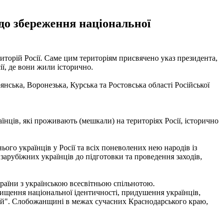
до збереження національної
торій Росії. Саме цим територіям присвячено указ президента,
ії, де вони жили історично.
нська, Воронезька, Курська та Ростовська області Російської
нців, які проживають (мешкали) на територіях Росії, історично
ього українців у Росії та всіх поневолених нею народів із
 зарубіжних українців до підготовки та проведення заходів,
країни з українською всесвітньою спільнотою.
нищення національної ідентичності, придушення українців,
дній". Слобожанщині в межах сучасних Краснодарського краю,