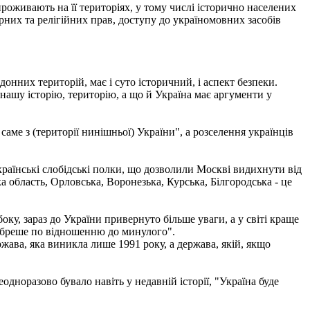
оживають на її територіях, у тому числі історично населених
рних та релігійних прав, доступу до україномовних засобів
онних територій, має і суто історичний, і аспект безпеки.
 нашу історію, територію, а що й Україна має аргументи у
саме з (території нинішньої) України", а розселення українців
країнські слобідські полки, що дозволили Москві видихнути від
ка область, Орловська, Воронезька, Курська, Білгородська - це
оку, зараз до України привернуто більше уваги, а у світі краще
на бреше по відношенню до минулого".
жава, яка виникла лише 1991 року, а держава, якій, якщо
одноразово бувало навіть у недавній історії, "Україна буде