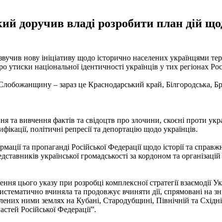
ий доручив владі розробити план дій що
учив нову ініціативу щодо історично населених українцями тери
 утиски національної ідентичності українців у тих регіонах Рос
Слобожанщину – зараз це Краснодарський край, Білгородська, Бря
та вивчення фактів та свідоцтв про злочини, скоєні проти украї
ікації, політичні репресії та депортацію щодо українців.
мації та пропаганді Російської Федерації щодо історії та справжн
дставників української громадськості за кордоном та організацій
ння цього указу при розробці комплексної стратегії взаємодії У
систематично вчиняла та продовжує вчиняти дії, спрямовані на з
селених ними землях на Кубані, Стародубщині, Північній та Схі
ластей Російської Федерації”.