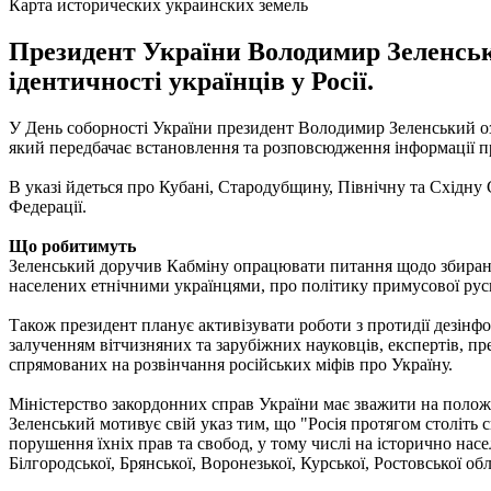
Карта исторических украинских земель
Президент України Володимир Зеленськ
ідентичності українців у Росії.
У День соборності України президент Володимир Зеленський озв
який передбачає встановлення та розповсюдження інформації про
В указі йдеться про Кубані, Стародубщину, Північну та Східну 
Федерації.
Що робитимуть
Зеленський доручив Кабміну опрацювати питання щодо збирання 
населених етнічними українцями, про політику примусової русиф
Також президент планує активізувати роботи з протидії дезінфор
залученням вітчизняних та зарубіжних науковців, експертів, пре
спрямованих на розвінчання російських міфів про Україну.
Міністерство закордонних справ України має зважити на положе
Зеленський мотивує свій указ тим, що "Росія протягом століть 
порушення їхніх прав та свобод, у тому числі на історично на
Білгородської, Брянської, Воронезької, Курської, Ростовської об