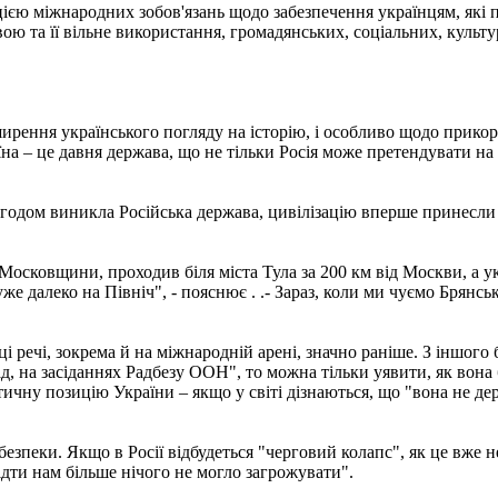
єю міжнародних зобов'язань щодо забезпечення українцям, які пр
ою та її вільне використання, громадянських, соціальних, культу
ирення українського погляду на історію, і особливо щодо прикорд
їна – це давня держава, що не тільки Росія може претендувати на
и згодом виникла Російська держава, цивілізацію вперше принесли 
Московщини, проходив біля міста Тула за 200 км від Москви, а у
уже далеко на Північ", - пояснює . .- Зараз, коли ми чуємо Брянсь
 речі, зокрема й на міжнародній арені, значно раніше. З іншого б
лад, на засіданнях Радбезу ООН", то можна тільки уявити, як во
чну позицію України – якщо у світі дізнаються, що "вона не дер
езпеки. Якщо в Росії відбудеться "черговий колапс", як це вже не
ідти нам більше нічого не могло загрожувати".