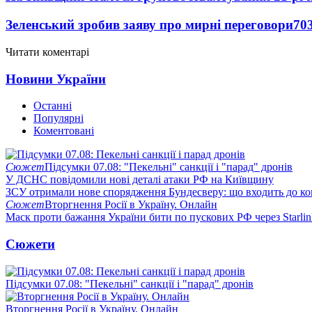
Зеленський зробив заяву про мирні переговори
70
Читати коментарі
Новини України
Останні
Популярні
Коментовані
Сюжет
Підсумки 07.08: "Пекельні" санкції і "парад" дронів
У ДСНС повідомили нові деталі атаки РФ на Київщину
ЗСУ отримали нове спорядження Бундесверу: що входить до к
Сюжет
Вторгнення Росії в Україну. Онлайн
Маск проти бажання України бити по пускових РФ через Starlin
Сюжети
Підсумки 07.08: "Пекельні" санкції і "парад" дронів
Вторгнення Росії в Україну. Онлайн