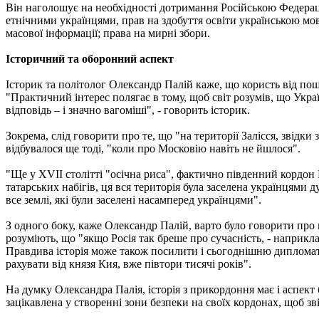
Він наголошує на необхідності дотримання Російською Федераці
етнічними українцями, прав на здобуття освіти українською мов
масової інформації; права на мирні збори.
Історичний та оборонний аспект
Історик та політолог Олександр Палій каже, що користь від пош
"Практичний інтерес полягає в тому, щоб світ розумів, що Укра
відповідь – і значно вагоміші", - говорить історик.
Зокрема, слід говорити про те, що "на території Залісся, звідк
відбувалося ще тоді, "коли про Московію навіть не йшлося".
"Ще у ХVII столітті "осічна риса", фактично південний кордон 
татарських набігів, ця вся територія була заселена українцями д
все землі, які були заселені насамперед українцями".
З одного боку, каже Олександр Палій, варто було говорити про ці
розуміють, що "якщо Росія так бреше про сучасність, - наприк
Правдива історія може також посилити і сьогоднішню дипломати
рахувати від князя Кия, вже півтори тисячі років".
На думку Олександра Палія, історія з прикордоння має і аспект б
зацікавлена у створенні зони безпеки на своїх кордонах, щоб зв