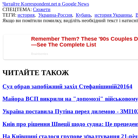
Читайте Korrespondent.net в Google News
СПЕЦТЕМА:
Сюжети
ТЕГИ:
история
,
Украина-Россия
,
Кубань
,
история Украины
,
Якщо ви помітили помилку, виділіть необхідний текст і натисніт
ЧИТАЙТЕ ТАКОЖ
Суд обрав запобіжний захід Стефанішиній
20164
Майора ВСП викрили на "допомозі" військовому
Україна поставила Путіна перед дилемою - ЗМІ
10
Київ про рішення Швеції щодо судна: Це прецеден
На Київщині сталося групове зґвалтування 21-річ