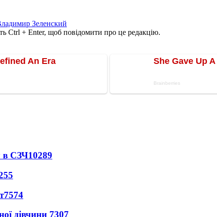
Владимир Зеленский
ь Ctrl + Enter, щоб повідомити про це редакцію.
 в СЗЧ
10289
255
т
7574
ної дівчини
7307