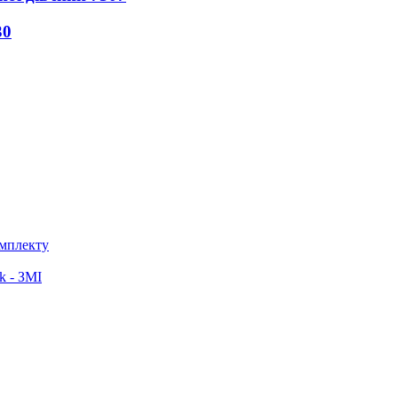
30
омплекту
k - ЗМІ