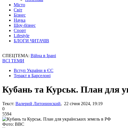
Місто
Світ
Бізнес
Наука
Шоу-бізнес
Спорт
Lifestyle
БЛОГИ ЧИТАЧІВ
СПЕЦТЕМА:
Війна в Ірані
ВСІ ТЕМИ
Вступ України в ЄС
Теракт в Барселоні
Кубань та Курськ. План для у
Текст:
Валерий Литонинский
, 22 січня 2024, 19:19
0
5594
Фото: BBC