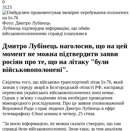
0
3123
Фото: Дмитро Лубінець
Лубінець підтвердив інформацію, що обмін
військовополоненими справді планувався
Дмитро Лубінець наголосив, що на цей
момент не можна підтвердити заяви
росіян про те, що на літаку "були
військовополонені".
Свідчень того, що військово-транспортний літак Іл-76, який
зазнав у середу аварії в Бєлгородській області РФ, насправді
перевозив українських військовополонених нині немає.
Однак у зв'язку з падінням літак необхідне проведення
міжнародного розслідування. Про це заявив уповноважений
Верховної Ради з прав людини Дмитро Лубінець в ефірі
телемарафону
Єдині новини
в четвер, 25 січня.
"За моєю інформацією, не можна сказати ствердно, що там
справді були військовополонені. Знов-таки, за тим аналізом