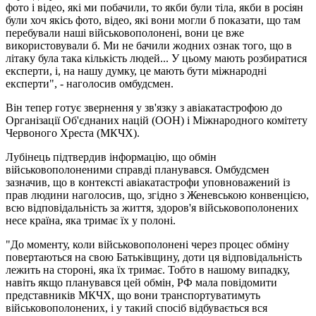
фото і відео, які ми побачили, то якби були тіла, якби в росіян
були хоч якісь фото, відео, які вони могли б показати, що там
перебували наші військовополонені, вони це вже
використовували б. Ми не бачили жодних ознак того, що в
літаку була така кількість людей... У цьому мають розбиратися
експерти, і, на нашу думку, це мають бути міжнародні
експерти", - наголосив омбудсмен.
Він тепер готує звернення у зв'язку з авіакатастрофою до
Організації Об'єднаних націй (ООН) і Міжнародного комітету
Червоного Хреста (МКЧХ).
Лубінець підтвердив інформацію, що обмін
військовополоненими справді планувався. Омбудсмен
зазначив, що в контексті авіакатастрофи уповноважений із
прав людини наголосив, що, згідно з Женевською конвенцією,
всю відповідальність за життя, здоров'я військовополонених
несе країна, яка тримає їх у полоні.
"До моменту, коли військовополонені через процес обміну
повертаються на свою Батьківщину, доти ця відповідальність
лежить на стороні, яка їх тримає. Тобто в нашому випадку,
навіть якщо планувався цей обмін, РФ мала повідомити
представників МКЧХ, що вони транспортуватимуть
військовополонених, і у такий спосіб відбувається вся