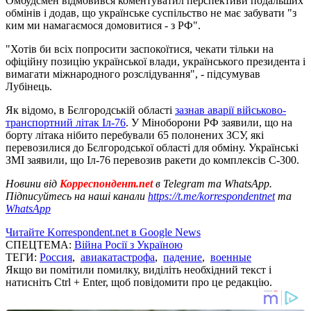
Омбудсмен відмовився коментуватил перспективи подальших
обмінів і додав, що українське суспільство не має забувати "з
ким ми намагаємося домовитися - з РФ".
"Хотів би всіх попросити заспокоїтися, чекати тільки на
офіційну позицію української влади, українського президента і
вимагати міжнародного розслідування", - підсумував
Лубінець.
Як відомо, в Бєлгородській області
зазнав аварії військово-
транспортний літак Іл-76
. У Міноборони РФ заявили, що на
борту літака нібито перебували 65 полонених ЗСУ, які
перевозилися до Бєлгородської області для обміну. Українські
ЗМІ заявили, що Іл-76 перевозив ракети до комплексів С-300.
Новини від
Корреспондент.net
в Telegram та WhatsApp.
Підписуйтесь на наші канали
https://t.me/korrespondentnet
та
WhatsApp
Читайте Korrespondent.net в Google News
СПЕЦТЕМА:
Війна Росії з Україною
ТЕГИ:
Россия
,
авиакатастрофа
,
падение
,
военные
Якщо ви помітили помилку, виділіть необхідний текст і
натисніть Ctrl + Enter, щоб повідомити про це редакцію.