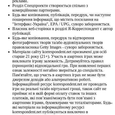
реклами.
Розділ Спецпроекти створюється спільно з
комерційними партнерами.
Будь яке копіювання, публікація, передрук, чи наступне
поширення інформації, що містить посилання на
"Інтерфакс-Україна", EPA / UPG, суворо забороняється.
Власник веб-сторінки в розділі Я-Корреспондент є автор
публікації.
Будь-яке копіювання, передрук та відтворення
фотографічних творів та/або аудіовізуальних творів
правовласника Getty Images - суворо забороняється.
Матеріали сайту korrespondent.net призначені для осіб
старше 21 року (21+). Участь в азартних іграх може
викликати ігрову залежність. Дотримуйтесь правил
(принципів) відповідальної гри. При виявленні перших
ознак залежності негайно зверніться до спеціаліста.
Пам'ятайте, що участь в азартних іграх не може бути
джерелом доходів або альтернативою роботі.
Інформаційний ресурс korrespondent.net не проводить
ігри на реальні та/або віртуальні гроші, також сайт не
приймає ні в якій формі оплату ставок та інших
платежів, які пов’язані/можуть бути пов’язані з
азартними іграми, букмекерами чи тоталізаторами. Будь-
які матеріали на інформаційному ресурсі
korrespondent.net публікуються виключно в