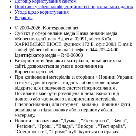
Договір користування сайтом
Політика у сфері конфіденційності і персональних даних
Угода щодо користування
Редакція
© 2000-2026, Korrespondent.net
Суб'єкт у сфері онлайн-медіа Назва онлайн-медіа –
«КореспонденТ.net» Адреса: 02091, місто Київ,
ХАРКІВСЬКЕ ШОСЕ, будинок 172-Б, офіс 208/1 E-mail:
sunlight@mediadim.com.ua
Телефон: 044-205-43-00
Ідентифікатор медіа – R40-06068
Використання будь-яких матеріалів, розміщених на
сайті, дозволяється за умови посилання на
Корреспондент.net.
При копіюванні матеріалів зі сторінки « Новини України
і світу» , для інтернет - видань - обов'язкове пряме
відкрите для пошукових систем гіперпосилання .
Посилання має бути розміщена в незалежності від
повного або часткового використання матеріалів.
Гіперпосилання ( для інтернет - видань) - повинна бути
розміщена в підзаголовку або в першому абзаці
матеріалу.
Новини з позначками "Думка", "Експертиза", "Заява",
"Регіони", "Гроші", "Влада", "Вибори", "Тест-драйв",
"Спецпроекти", "Промо" публікуються на правах