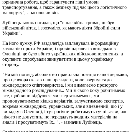
юридична робота, щоб гарантувати гідні умови
транспортування, а також безпеку під час цього логістичного
маршруту", - наголосив він.
Лубінець також нагадав, що "в нас війна триває, це був
військовий літак, і зрозуміло, як мають діяти Збройні сили
України".
На його думку, РФ заздалегідь запланувала інформаційну
кампанію проти України, і провів паралелі з випадком в
Оленівці, де було вбито українських військовополонених, а
окупанти спробували звинуватити в цьому українську
сторону.
"На мій погляд, абсолютно правильна позиція нашої держави,
про це вчора сказав наш президент, коли звернувся до
міжнародного співтовариства, і ми вимагаємо прозорого
міжнародного розслідування... Ми зі свого боку робитимемо
все, щоб воно відбулося: ми звертатимемось, ми
пропонуватимемо кілька варіантів, залучатимемо експертів,
зокрема міжнародних, українських, але я впевнений, що і у
випадку в Оленівці, і тут росіяни робитимуть гучні заяви, але
нікого не допустять, не передадуть жодних матеріалів на
аналіз і просуватимуть їх...", - зазначив Лубінець.