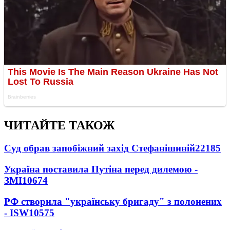
ЧИТАЙТЕ ТАКОЖ
Суд обрав запобіжний захід Стефанішиній
22185
Україна поставила Путіна перед дилемою -
ЗМІ
10674
РФ створила "українську бригаду" з полонених
- ISW
10575