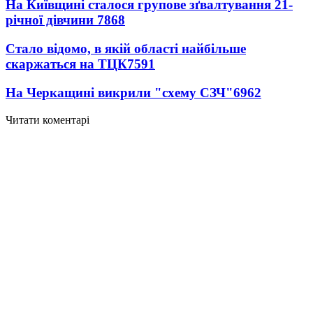
На Київщині сталося групове зґвалтування 21-
річної дівчини
7868
Стало відомо, в якій області найбільше
скаржаться на ТЦК
7591
На Черкащині викрили "схему СЗЧ"
6962
Читати коментарі