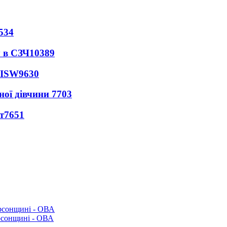
534
 в СЗЧ
10389
 ISW
9630
ної дівчини
7703
т
7651
рсонщині - ОВА