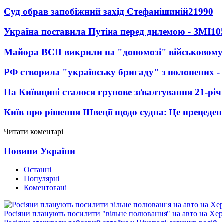
Суд обрав запобіжний захід Стефанішиній
21990
Україна поставила Путіна перед дилемою - ЗМІ
10
Майора ВСП викрили на "допомозі" військовому
РФ створила "українську бригаду" з полонених -
На Київщині сталося групове зґвалтування 21-річ
Київ про рішення Швеції щодо судна: Це прецеден
Читати коментарі
Новини України
Останні
Популярні
Коментовані
Росіяни планують посилити "вільне полювання" на авто на Хе