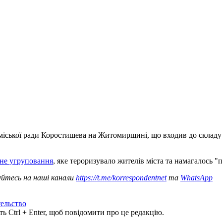
іської ради Коростишева на Житомирщині, що входив до складу з
ьне угруповання
, яке тероризувало жителів міста та намагалось "пі
уйтесь на наші канали
https://t.me/korrespondentnet
та
WhatsApp
ельство
ь Ctrl + Enter, щоб повідомити про це редакцію.