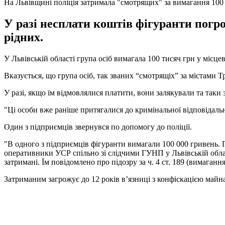
На Львівщині поліція затримала "смотрящих" за вимагання 100 
У разі несплати коштів фігуранти погр
рідних.
У Львівській області група осіб вимагала 100 тисяч грн у місце
Вказується, що група осіб, так званих “смотрящіх” за містами 
У разі, якщо їм відмовлялися платити, вони залякували та так
"Ці особи вже раніше притягалися до кримінальної відповідальн
Один з підприємців звернувся по допомогу до поліції.
"В одного з підприємців фігуранти вимагали 100 000 гривень. П
оперативники УСР спільно зі слідчими ГУНП у Львівській облас
затримані. Їм повідомлено про підозру за ч. 4 ст. 189 (вимаган
Затриманим загрожує до 12 років в’язниці з конфіскацією майна