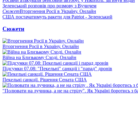
Росіяни атакували рейсовий автобус у Нікополі: загинув водій
Зеленський розповів про розмову з Вучичем
Сюжет
Вторгнення Росії в Україну. Онлайн
США постачатимуть ракети для Patriot - Зеленський
Сюжети
Вторгнення Росії в Україну. Онлайн
Війна на Близькому Сході. Онлайн
Підсумки 07.08: "Пекельні" санкції і "парад" дронів
Пекельні санкції. Рішення Сената США
"Полювати на лучника, а не на стрілу". Як Україні боротись з 