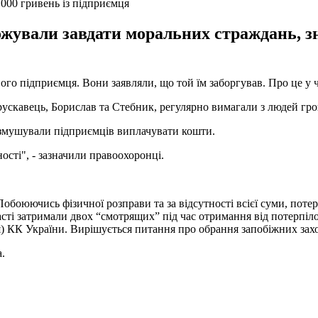
000 гривень із підприємця
ожували завдати моральних страждань, з
вого підприємця. Вони заявляли, що той їм заборгував. Про це у ч
Трускавець, Борислав та Стебник, регулярно вимагали з людей гро
и змушували підприємців виплачувати кошти.
ості", - зазначили правоохоронці.
обоюючись фізичної розправи та за відсутності всієї суми, потер
ті затримали двох “смотрящих” під час отримання від потерпіло
ня) КК України. Вирішується питання про обрання запобіжних захо
.