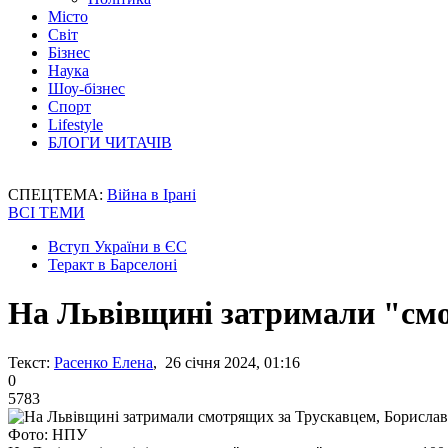
Місто
Світ
Бізнес
Наука
Шоу-бізнес
Спорт
Lifestyle
БЛОГИ ЧИТАЧІВ
СПЕЦТЕМА:
Війна в Ірані
ВСІ ТЕМИ
Вступ України в ЄС
Теракт в Барселоні
На Львівщині затримали "см
Текст:
Расенко Елена
, 26 січня 2024, 01:16
0
5783
Фото: НПУ