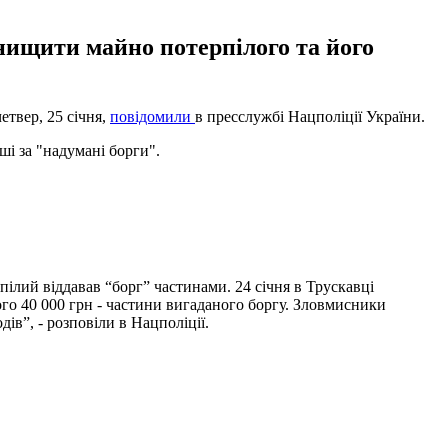
нищити майно потерпілого та його
етвер, 25 січня,
повідомили
в пресслужбі Нацполіції України.
ші за "надумані борги".
пілий віддавав “борг” частинами. 24 січня в Трускавці
го 40 000 грн - частини вигаданого боргу. Зловмисники
дів”, - розповіли в Нацполіції.