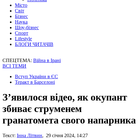
Місто
Світ
Бізнес
Наука
Шоу-бізнес
Спорт
Lifestyle
БЛОГИ ЧИТАЧІВ
СПЕЦТЕМА:
Війна в Ірані
ВСІ ТЕМИ
Вступ України в ЄС
Теракт в Барселоні
З’явилося відео, як окупант
збиває струменем
гранатомета свого напарника
Текст:
Інна Літвин
, 29 січня 2024, 14:27