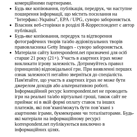
комерційними партнерами.
Будь яке копіювання, публікація, передрук, чи наступне
поширення інформації, що містить посилання на
"Інтерфакс-Україна", EPA / UPG, суворо забороняється.
Власник веб-сторінки в розділі Я-Корреспондент є автор
публікації.
Будь-яке копіювання, передрук та відтворення
фотографічних творів та/або аудіовізуальних творів
правовласника Getty Images - суворо забороняється.
Матеріали сайту korrespondent.net призначені для осіб
старше 21 року (21+). Участь в азартних іграх може
викликати ігрову залежність. Дотримуйтесь правил
(принципів) відповідальної гри. При виявленні перших
ознак залежності негайно зверніться до спеціаліста.
Пам'ятайте, що участь в азартних іграх не може бути
джерелом доходів або альтернативою роботі.
Інформаційний ресурс korrespondent.net не проводить
ігри на реальні та/або віртуальні гроші, також сайт не
приймає ні в якій формі оплату ставок та інших
платежів, які пов’язані/можуть бути пов’язані з
азартними іграми, букмекерами чи тоталізаторами. Будь-
які матеріали на інформаційному ресурсі
korrespondent.net публікуються виключно в
інформаційних цілях.