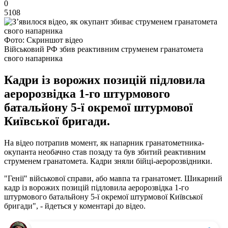
0
5108
Фото: Скриншот відео
Військовий РФ збив реактивним струменем гранатомета
свого напарника
Кадри із ворожих позицій підловила
аеророзвідка 1-го штурмового
батальйону 5-ї окремої штурмової
Київської бригади.
На відео потрапив момент, як напарник гранатометника-
окупанта необачно став позаду та був збитий реактивним
струменем гранатомета. Кадри зняли бійці-аеророзвідники.
"Генії" військової справи, або мавпа та гранатомет. Шикарний
кадр із ворожих позицій підловила аеророзвідка 1-го
штурмового батальйону 5-ї окремої штурмової Київської
бригади", - йдеться у коментарі до відео.