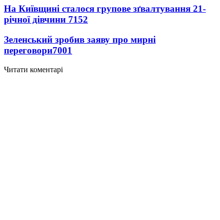
На Київщині сталося групове зґвалтування 21-
річної дівчини
7152
Зеленський зробив заяву про мирні
переговори
7001
Читати коментарі