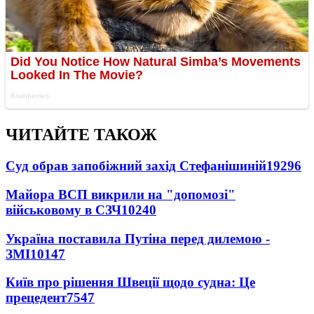
ЧИТАЙТЕ ТАКОЖ
Суд обрав запобіжний захід Стефанішиній
19296
Майора ВСП викрили на "допомозі"
військовому в СЗЧ
10240
Україна поставила Путіна перед дилемою -
ЗМІ
10147
Київ про рішення Швеції щодо судна: Це
прецедент
7547