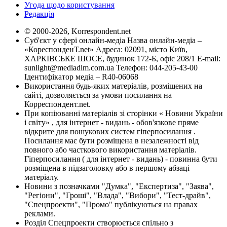
Угода щодо користування
Редакція
© 2000-2026, Korrespondent.net
Суб'єкт у сфері онлайн-медіа Назва онлайн-медіа –
«КореспонденТ.net» Адреса: 02091, місто Київ,
ХАРКІВСЬКЕ ШОСЕ, будинок 172-Б, офіс 208/1 E-mail:
sunlight@mediadim.com.ua
Телефон: 044-205-43-00
Ідентифікатор медіа – R40-06068
Використання будь-яких матеріалів, розміщених на
сайті, дозволяється за умови посилання на
Корреспондент.net.
При копіюванні матеріалів зі сторінки « Новини України
і світу» , для інтернет - видань - обов'язкове пряме
відкрите для пошукових систем гіперпосилання .
Посилання має бути розміщена в незалежності від
повного або часткового використання матеріалів.
Гіперпосилання ( для інтернет - видань) - повинна бути
розміщена в підзаголовку або в першому абзаці
матеріалу.
Новини з позначками "Думка", "Експертиза", "Заява",
"Регіони", "Гроші", "Влада", "Вибори", "Тест-драйв",
"Спецпроекти", "Промо" публікуються на правах
реклами.
Розділ Спецпроекти створюється спільно з