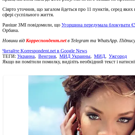
Сіярто уточнив, що загалом йдеться про 11 пунктів, серед яких
сфері суспільного життя.
Раніше ЗМІ повідомили, що
Угорщина передумала блокувати €
Орбана.
Новини від
Корреспондент.net
в Telegram та WhatsApp. Підпис
Читайте Korrespondent.net в Google News
ТЕГИ:
Украина
,
Венгрия
,
МИД Украины
,
МИД
,
Ужгород
Якщо ви помітили помилку, виділіть необхідний текст і натисніт