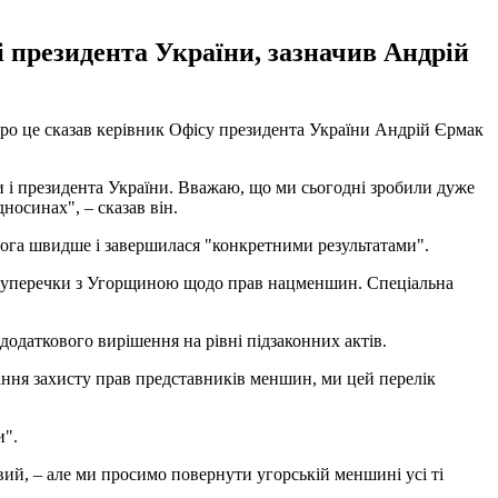
і президента України, зазначив Андрій
Про це сказав керівник Офісу президента України Андрій Єрмак
ни і президента України. Вважаю, що ми сьогодні зробили дуже
дносинах", – сказав він.
омога швидше і завершилася "конкретними результатами".
я суперечки з Угорщиною щодо прав нацменшин. Спеціальна
додаткового вирішення на рівні підзаконних актів.
ання захисту прав представників меншин, ми цей перелік
и".
ивий, – але ми просимо повернути угорській меншині усі ті