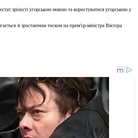
тестат зрілості угорською мовою та користуватися угорською у
ається зі зростаючим тиском на прем'єр-міністра Віктора