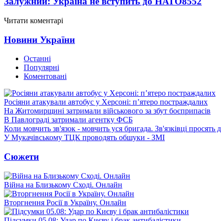
Залужний: Україна не вступить до НАТО
8552
Читати коментарі
Новини України
Останні
Популярні
Коментовані
Росіяни атакували автобус у Херсоні: п’ятеро постраждалих
На Житомирщині затримали військового за збут боєприпасів
В Павлограді затримали агентку ФСБ
Коли мовчить зв'язок - мовчить уся бригада. Зв'язківці просять
У Мукачівському ТЦК проводять обшуки - ЗМІ
Сюжети
Війна на Близькому Сході. Онлайн
Вторгнення Росії в Україну. Онлайн
Підсумки 05.08: Удар по Києву і брак антибалістики