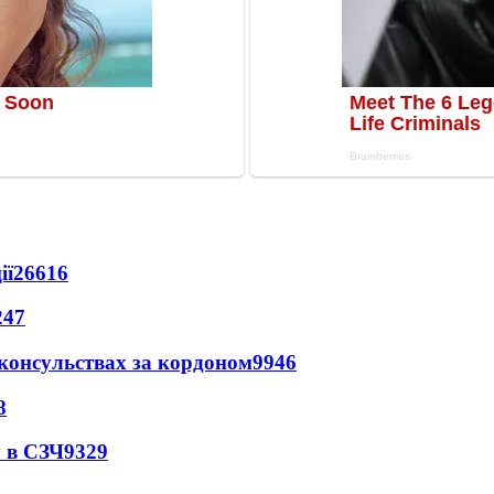
ії
26616
247
 консульствах за кордоном
9946
8
 в СЗЧ
9329