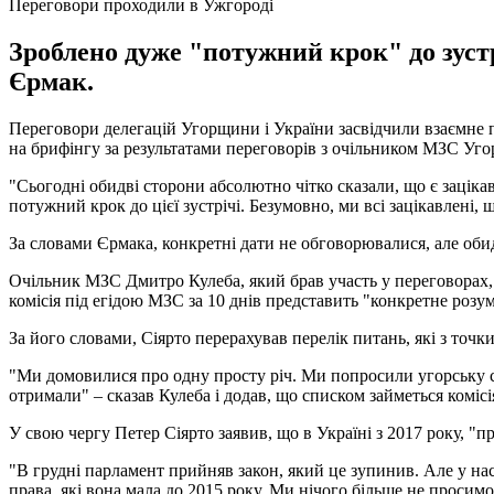
Переговори проходили в Ужгороді
Зроблено дуже "потужний крок" до зустр
Єрмак.
Переговори делегацій Угорщини і України засвідчили взаємне п
на брифінгу за результатами переговорів з очільником МЗС Уго
"Сьогодні обидві сторони абсолютно чітко сказали, що є заціка
потужний крок до цієї зустрічі. Безумовно, ми всі зацікавлені, 
За словами Єрмака, конкретні дати не обговорювалися, але оби
Очільник МЗС Дмитро Кулеба, який брав участь у переговорах
комісія під егідою МЗС за 10 днів представить "конкретне розу
За його словами, Сіярто перерахував перелік питань, які з точ
"Ми домовилися про одну просту річ. Ми попросили угорську ст
отримали" – сказав Кулеба і додав, що списком займеться комісі
У свою чергу Петер Сіярто заявив, що в Україні з 2017 року, "
"В грудні парламент прийняв закон, який це зупинив. Але у нас
права, які вона мала до 2015 року. Ми нічого більше не просимо