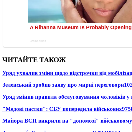
ЧИТАЙТЕ ТАКОЖ
Уряд ухвалив зміни щодо відстрочки від мобілізац
Зеленський зробив заяву про мирні переговори
10
Уряд змінив правила обслуговування чоловіків у
"Медові пастки": СБУ попередила військових
975
Майора ВСП викрили на "допомозі" військовому