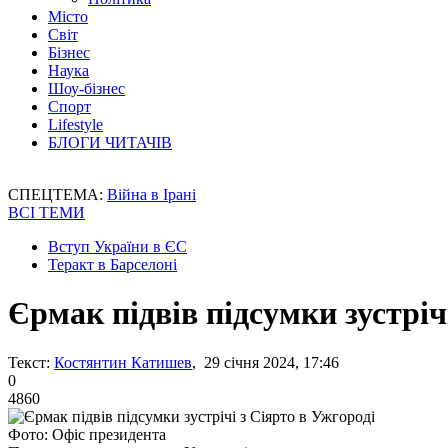
Місто
Світ
Бізнес
Наука
Шоу-бізнес
Спорт
Lifestyle
БЛОГИ ЧИТАЧІВ
СПЕЦТЕМА:
Війна в Ірані
ВСІ ТЕМИ
Вступ України в ЄС
Теракт в Барселоні
Єрмак підвів підсумки зустріч
Текст:
Костянтин Катишев
, 29 січня 2024, 17:46
0
4860
Фото: Офіс президента