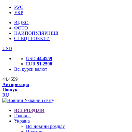
РУС
УКР
ВІДЕО
ФОТО
НАЙПОПУЛЯРНІШІ
СПЕЦПРОЕКТИ
USD
USD
44.4559
EUR
51.2598
Всі курси валют
44.4559
Авторизація
Пошук
RU
ВСІ РОЗДІЛИ
Головна
Україна
Всі новини розділу
Політика