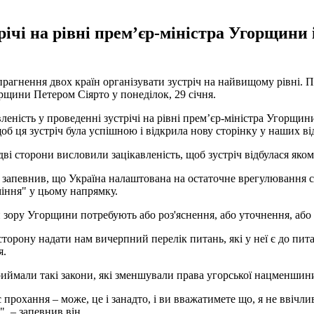
ічі на рівні прем’єр-міністра Угорщини 
рагнення двох країн організувати зустріч на найвищому рівні. 
рщини Петером Сіярто у понеділок, 29 січня.
вленість у проведенні зустрічі на рівні прем’єр-міністра Угорщи
щоб ця зустріч була успішною і відкрила нову сторінку у наших ві
дві сторони висловили зацікавленість, щоб зустріч відбулася як
, запевнив, що Україна налаштована на остаточне врегулюванн
міння" у цьому напрямку.
ки зору Угорщини потребують або роз'яснення, або уточнення, або 
орону надати нам вичерпний перелік питань, які у неї є до пит
я.
приймали такі закони, які зменшували права угорської нацменшин
 прохання – може, це і занадто, і ви вважатимете що, я не ввічл
", – запевнив він.