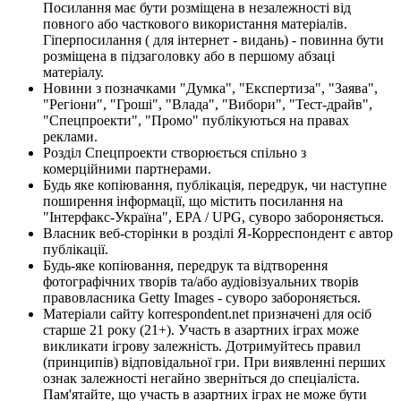
Посилання має бути розміщена в незалежності від
повного або часткового використання матеріалів.
Гіперпосилання ( для інтернет - видань) - повинна бути
розміщена в підзаголовку або в першому абзаці
матеріалу.
Новини з позначками "Думка", "Експертиза", "Заява",
"Регіони", "Гроші", "Влада", "Вибори", "Тест-драйв",
"Спецпроекти", "Промо" публікуються на правах
реклами.
Розділ Спецпроекти створюється спільно з
комерційними партнерами.
Будь яке копіювання, публікація, передрук, чи наступне
поширення інформації, що містить посилання на
"Інтерфакс-Україна", EPA / UPG, суворо забороняється.
Власник веб-сторінки в розділі Я-Корреспондент є автор
публікації.
Будь-яке копіювання, передрук та відтворення
фотографічних творів та/або аудіовізуальних творів
правовласника Getty Images - суворо забороняється.
Матеріали сайту korrespondent.net призначені для осіб
старше 21 року (21+). Участь в азартних іграх може
викликати ігрову залежність. Дотримуйтесь правил
(принципів) відповідальної гри. При виявленні перших
ознак залежності негайно зверніться до спеціаліста.
Пам'ятайте, що участь в азартних іграх не може бути