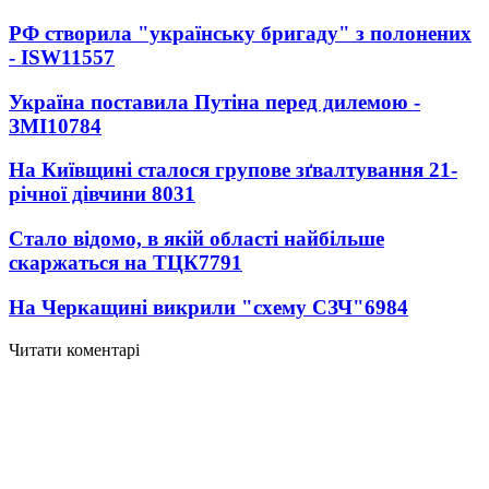
РФ створила "українську бригаду" з полонених
- ISW
11557
Україна поставила Путіна перед дилемою -
ЗМІ
10784
На Київщині сталося групове зґвалтування 21-
річної дівчини
8031
Стало відомо, в якій області найбільше
скаржаться на ТЦК
7791
На Черкащині викрили "схему СЗЧ"
6984
Читати коментарі