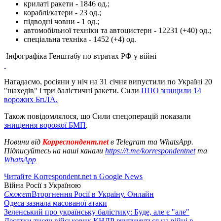
крилаті ракети - 1846 од.;
кораблі/катери - 23 од.;
підводні човни - 1 од.;
автомобільної техніки та автоцистерн - 12231 (+40) од.;
спеціальна техніка - 1452 (+4) од.
Інфографіка Генштабу по втратах РФ у війні
Нагадаємо, росіяни у ніч на 31 січня випустили по Україні 20
"шахедів" і три балістичні ракети. Сили
ППО знищили 14
ворожих БпЛА.
Також повідомлялося, що Сили спецоперацій показали
знищення ворожої БМП
.
Новини від
Корреспондент.net
в Telegram та WhatsApp.
Підписуйтесь на наші канали
https://t.me/korrespondentnet
та
WhatsApp
Читайте Korrespondent.net в Google News
Війна Росії з Україною
Сюжет
Вторгнення Росії в Україну. Онлайн
Одеса зазнала масованої атаки
Зеленський про українську балістику: Буде, але є "але"
Десятки тисяч військових КНДР вчитимуться на війні в