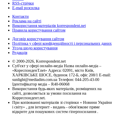
RSS-стрічки
E-mail розсилка
Контакти
Реклама на сайті
Використання матеріалів korrespondent.net
Правила користування сайтом
Договір користування сайтом
Політика у сфері конфіденційності і персональних даних
Угода щодо користування
Редакція
© 2000-2026, Korrespondent.net
Суб'єкт у сфері онлайн-медіа Назва онлайн-медіа –
«КореспонденТ.net» Адреса: 02091, місто Київ,
ХАРКІВСЬКЕ ШОСЕ, будинок 172-Б, офіс 208/1 E-mail:
sunlight@mediadim.com.ua
Телефон: 044-205-43-00
Ідентифікатор медіа – R40-06068
Використання будь-яких матеріалів, розміщених на
сайті, дозволяється за умови посилання на
Корреспондент.net.
При копіюванні матеріалів зі сторінки « Новини України
і світу» , для інтернет - видань - обов'язкове пряме
відкрите для пошукових систем гіперпосилання .