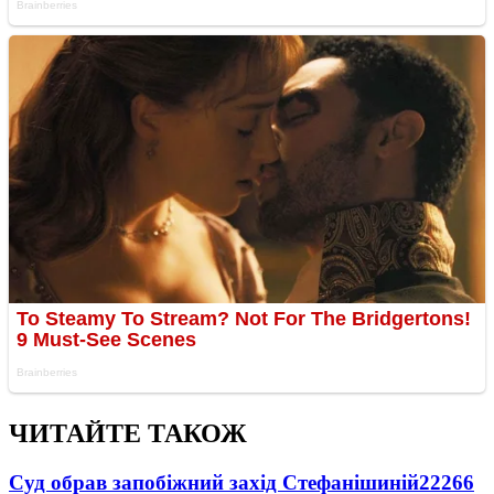
ЧИТАЙТЕ ТАКОЖ
Суд обрав запобіжний захід Стефанішиній
22266