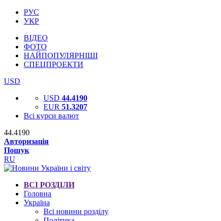
РУС
УКР
ВІДЕО
ФОТО
НАЙПОПУЛЯРНІШІ
СПЕЦПРОЕКТИ
USD
USD
44.4190
EUR
51.3207
Всі курси валют
44.4190
Авторизація
Пошук
RU
ВСІ РОЗДІЛИ
Головна
Україна
Всі новини розділу
Політика