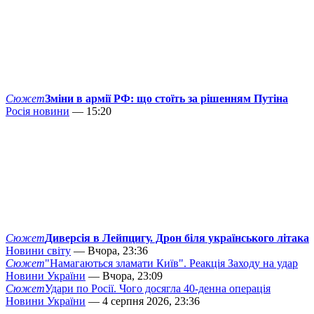
Сюжет
Зміни в армії РФ: що стоїть за рішенням Путіна
Росія новини
— 15:20
Сюжет
Диверсія в Лейпцигу. Дрон біля українського літака
Новини світу
— Вчора, 23:36
Сюжет
"Намагаються зламати Київ". Реакція Заходу на удар
Новини України
— Вчора, 23:09
Сюжет
Удари по Росії. Чого досягла 40-денна операція
Новини України
— 4 серпня 2026, 23:36