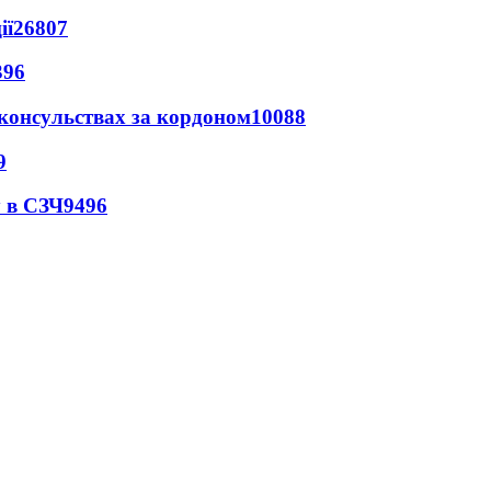
ії
26807
396
 консульствах за кордоном
10088
9
 в СЗЧ
9496