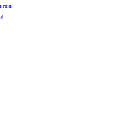
дитини
ні