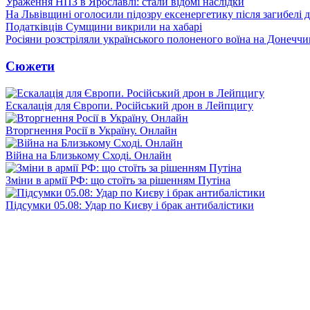
Ураження НПЗ в Ярославлі: стали відомі наслідки
На Львівщині оголосили підозру ексенергетику після загибелі 
Податківців Сумщини викрили на хабарі
Росіяни розстріляли українського полоненого воїна на Донеччи
Сюжети
Ескалація для Європи. Російський дрон в Лейпцигу
Вторгнення Росії в Україну. Онлайн
Війна на Близькому Сході. Онлайн
Зміни в армії РФ: що стоїть за рішенням Путіна
Підсумки 05.08: Удар по Києву і брак антибалістики