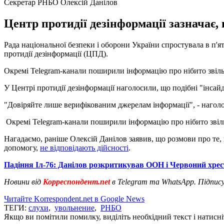
Секретар РНБО Олексій Данілов
Центр протидії дезінформації зазначає, 
Рада національної безпеки і оборони України спростувала в п'
протидії дезінформації (ЦПД).
Окремі Telegram-канали поширили інформацію про нібито звіль
У Центрі протидії дезінформації наголосили, що подібні "інсайд
"Довіряйте лише верифікованим джерелам інформації", - наго
Окремі Telegram-канали поширили інформацію про нібито звіл
Нагадаємо, раніше Олексій Данілов заявив, що розмови про те, 
допомогу,
не відповідають дійсності
.
Падіння Іл-76: Данілов розкритикував ООН і Червоний хрес
Новини від
Корреспондент.net
в Telegram та WhatsApp. Підпис
Читайте Korrespondent.net в Google News
ТЕГИ:
слухи
,
увольнение
,
РНБО
Якщо ви помітили помилку, виділіть необхідний текст і натисніт