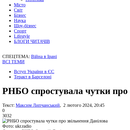
Місто
Світ
Бізнес
Наука
Шоу-бізнес
Спорт
Lifestyle
БЛОГИ ЧИТАЧІВ
СПЕЦТЕМА:
Війна в Ірані
ВСІ ТЕМИ
Вступ України в ЄС
Теракт в Барселоні
РНБО спростувала чутки про 
Текст:
Максим Липчанський
, 2 лютого 2024, 20:45
0
3032
Фото: ukr.radio