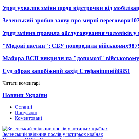
Уряд ухвалив зміни щодо відстрочки від мобілізац
Зеленський зробив заяву про мирні переговори
10
Уряд змінив правила обслуговування чоловіків у
"Медові пастки": СБУ попередила військових
987
Майора ВСП викрили на "допомозі" військовому
Суд обрав запобіжний захід Стефанішиній
8851
Читати коментарі
Новини України
Останні
Популярні
Коментовані
Зеленський звільнив послів у чотирьох країнах