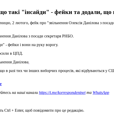
що такі "інсайди" - фейки та додали, що 
ятницю, 2 лютого, фейк про "звільнення Олексія Данілова з поса
нення Данілова з посади секретаря РНБО.
и" - фейки і вони на руку ворогу.
лосили в ЦПД.
ьнення Данілова
що в разі тих чи інших виборчих процесів, які відбуваються у С
т
уйтесь на наші канали
https://t.me/korrespondentnet
та
WhatsApp
ь Ctrl + Enter, щоб повідомити про це редакцію.