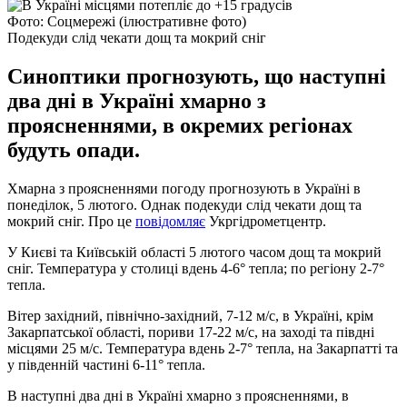
Фото: Соцмережі (ілюстративне фото)
Подекуди слід чекати дощ та мокрий сніг
Синоптики прогнозують, що наступні
два дні в Україні хмарно з
проясненнями, в окремих регіонах
будуть опади.
Хмарна з проясненнями погоду прогнозують в Україні в
понеділок, 5 лютого. Однак подекуди слід чекати дощ та
мокрий сніг. Про це
повідомляє
Укргідрометцентр.
У Києві та Київській області 5 лютого часом дощ та мокрий
сніг. Температура у столиці вдень 4-6° тепла; по регіону 2-7°
тепла.
Вітер західний, північно-західний, 7-12 м/с, в Україні, крім
Закарпатської області, пориви 17-22 м/с, на заході та півдні
місцями 25 м/с. Температура вдень 2-7° тепла, на Закарпатті та
у південній частині 6-11° тепла.
В наступні два дні в Україні хмарно з проясненнями, в