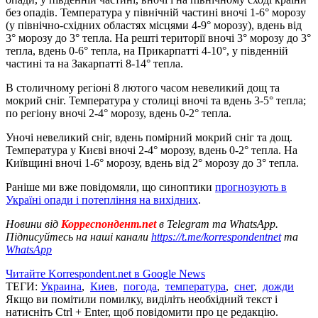
без опадів. Температура у північній частині вночі 1-6° морозу
(у північно-східних областях місцями 4-9° морозу), вдень від
3° морозу до 3° тепла. На решті території вночі 3° морозу до 3°
тепла, вдень 0-6° тепла, на Прикарпатті 4-10°, у південній
частині та на Закарпатті 8-14° тепла.
В столичному регіоні 8 лютого часом невеликий дощ та
мокрий сніг. Температура у столиці вночі та вдень 3-5° тепла;
по регіону вночі 2-4° морозу, вдень 0-2° тепла.
Уночі невеликий сніг, вдень помірний мокрий сніг та дощ.
Температура у Києві вночі 2-4° морозу, вдень 0-2° тепла. На
Київщині вночі 1-6° морозу, вдень від 2° морозу до 3° тепла.
Раніше ми вже повідомяли, що синоптики
прогнозують в
Україні опади і потепління на вихідних
.
Новини від
Корреспондент.net
в Telegram та WhatsApp.
Підписуйтесь на наші канали
https://t.me/korrespondentnet
та
WhatsApp
Читайте Korrespondent.net в Google News
ТЕГИ:
Украина
,
Киев
,
погода
,
температура
,
снег
,
дожди
Якщо ви помітили помилку, виділіть необхідний текст і
натисніть Ctrl + Enter, щоб повідомити про це редакцію.