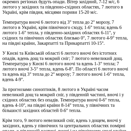
окремих регіонах будуть опади. Вітер західний, 7-12 м/с, 6
лютого у західних та південно-східних областях, 7 лютого в
Україні, крім півдня, місцями пориви 15-20 м/с.
Температура вночі 6 лютого від 3° тепла до 2° морозу, 7
лютого в Україні, крім північного сходу, 1-6° тепла; вдень 6
лютого 1-6° тепла, у південно-західних областях 6-11°, у
східних та північних областях близько 0°, 7 лютого 4-9° тепла,
на півдні країни, Закарпатті та Прикарпатті 10-15°.
У Києві та Київській області 6 лютого вночі без істотних
опадів, вдень дощ та мокрий сніг; 7 лютого невеликий дощ.
Температура у Києві 6 лютого вночі та вдень 1-3° тепла; 7
лютого вночі 3-5° тепла, вдень 6-8°. По області 6 лютого вночі
та вдень від 3° тепла до 2° морозу; 7 лютого вночі 1-6° тепла,
вдень 4-9°.
За прогнозами синоптиків, 8 лютого в Україні часом
невеликий дощ та мокрий сніг, у південній частині, вночі і у
східних областях без опадів. Температура вночі 0-6° тепла,
вдень 4-10°, на півдні країни 8-14° тепла, у північних та
більшості західних областей 0-6° тепла.
Крім того, 9 лютого невеликий сніг, вдень з дощем, вночі у
західних, вдень у північних та центральних областях помірні
опади, у південній частині, вночі і на північному сході країни