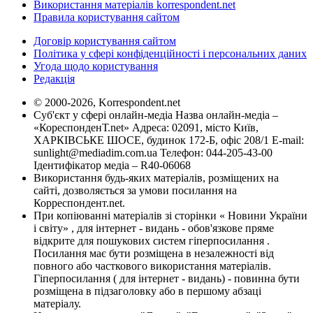
Використання матеріалів korrespondent.net
Правила користування сайтом
Договір користування сайтом
Політика у сфері конфіденційності і персональних даних
Угода щодо користування
Редакція
© 2000-2026, Korrespondent.net
Суб'єкт у сфері онлайн-медіа Назва онлайн-медіа –
«КореспонденТ.net» Адреса: 02091, місто Київ,
ХАРКІВСЬКЕ ШОСЕ, будинок 172-Б, офіс 208/1 E-mail:
sunlight@mediadim.com.ua
Телефон: 044-205-43-00
Ідентифікатор медіа – R40-06068
Використання будь-яких матеріалів, розміщених на
сайті, дозволяється за умови посилання на
Корреспондент.net.
При копіюванні матеріалів зі сторінки « Новини України
і світу» , для інтернет - видань - обов'язкове пряме
відкрите для пошукових систем гіперпосилання .
Посилання має бути розміщена в незалежності від
повного або часткового використання матеріалів.
Гіперпосилання ( для інтернет - видань) - повинна бути
розміщена в підзаголовку або в першому абзаці
матеріалу.