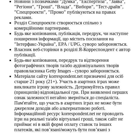
Новини з позначками "Думка", "Експертиза", "Заява",
"Регіони", "Гроші", "Влада", "Вибори", "Тест-драйв",
"Спецпроекти", "Промо" публікуються на правах
реклами.
Розділ Спецпроекти створюється спільно з
комерційними партнерами.
Будь яке копіювання, публікація, передрук, чи наступне
поширення інформації, що містить посилання на
"Інтерфакс-Україна", EPA / UPG, суворо забороняється.
Власник веб-сторінки в розділі Я-Корреспондент є автор
публікації.
Будь-яке копіювання, передрук та відтворення
фотографічних творів та/або аудіовізуальних творів
правовласника Getty Images - суворо забороняється.
Матеріали сайту korrespondent.net призначені для осіб
старше 21 року (21+). Участь в азартних іграх може
викликати ігрову залежність. Дотримуйтесь правил
(принципів) відповідальної гри. При виявленні перших
ознак залежності негайно зверніться до спеціаліста.
Пам'ятайте, що участь в азартних іграх не може бути
джерелом доходів або альтернативою роботі.
Інформаційний ресурс korrespondent.net не проводить
ігри на реальні та/або віртуальні гроші, також сайт не
приймає ні в якій формі оплату ставок та інших
платежів, які пов’язані/можуть бути пов’язані з