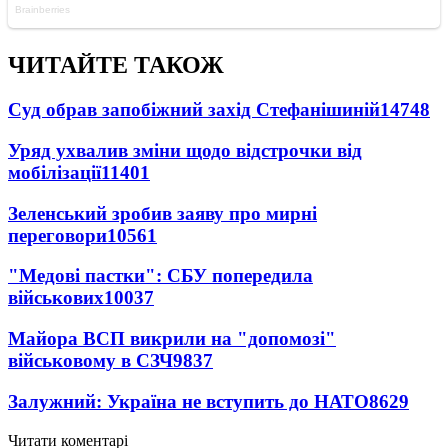
ЧИТАЙТЕ ТАКОЖ
Суд обрав запобіжний захід Стефанішиній
14748
Уряд ухвалив зміни щодо відстрочки від
мобілізації
11401
Зеленський зробив заяву про мирні
переговори
10561
"Медові пастки": СБУ попередила
військових
10037
Майора ВСП викрили на "допомозі"
військовому в СЗЧ
9837
Залужний: Україна не вступить до НАТО
8629
Читати коментарі