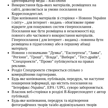
Ідентифікатор медіа – R40-06068
Використання будь-яких матеріалів, розміщених на
сайті, дозволяється за умови посилання на
Корреспондент.net.
При копіюванні матеріалів зі сторінки « Новини України
і світу» , для інтернет - видань - обов'язкове пряме
відкрите для пошукових систем гіперпосилання .
Посилання має бути розміщена в незалежності від
повного або часткового використання матеріалів.
Гіперпосилання ( для інтернет - видань) - повинна бути
розміщена в підзаголовку або в першому абзаці
матеріалу.
Новини з позначками "Думка", "Експертиза", "Заява",
"Регіони", "Гроші", "Влада", "Вибори", "Тест-драйв",
"Спецпроекти", "Промо" публікуються на правах
реклами.
Розділ Спецпроекти створюється спільно з
комерційними партнерами.
Будь яке копіювання, публікація, передрук, чи наступне
поширення інформації, що містить посилання на
"Інтерфакс-Україна", EPA / UPG, суворо забороняється.
Власник веб-сторінки в розділі Я-Корреспондент є автор
публікації.
Будь-яке копіювання, передрук та відтворення
фотографічних творів та/або аудіовізуальних творів