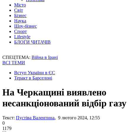
Місто
Світ
Бізнес
Наука
Шоу-бізнес
Спорт
Lifestyle
БЛОГИ ЧИТАЧІВ
СПЕЦТЕМА:
Війна в Ірані
ВСІ ТЕМИ
Вступ України в ЄС
Теракт в Барселоні
На Черкащині виявлено
несанкціонований відбір газу
Текст:
Пустіва Валентина
, 9 лютого 2024, 12:55
0
1179