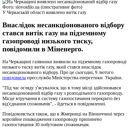
Фото: slovoidilo.ua (ілюстративне фото)
У Черкаській області виявлено витік газу
Внаслідок несанкціонованого відбору
стався витік газу на підземному
газопроводі низького тиску,
повідомили в Міненерго.
На Черкащині газівники виявили на підземному газопроводі
низького тиску витік газу, який стався внаслідок
несанкціонованого відбору. Про це сьогодні, 9 лютого
повідомила
пресслужба Міністерства енергетики України.
"Під час огляду з’ясувалося, що в тому місці здійснювався
несанкціонований відбір газу з розподільного газопроводу.
Місце втручання в систему газопостачання перекрито без
від'єднання споживачів", - йдеться в повідомленні.
Повідомляється також, що в Жмеринці на Вінниччині через
корозійне пошкодження газопроводу припинено
газопостачання 30 побутовим споживачам.