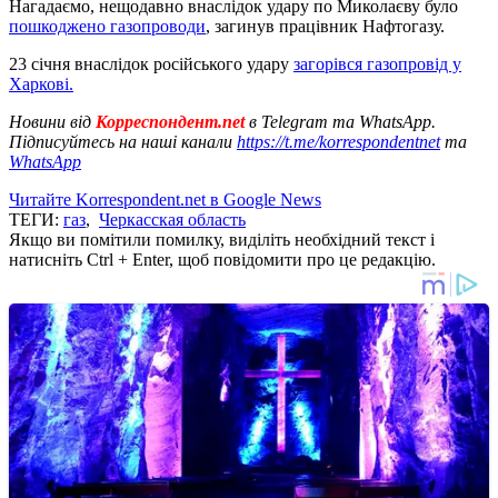
Нагадаємо, нещодавно внаслідок удару по Миколаєву було
пошкоджено газопроводи
, загинув працівник Нафтогазу.
23 січня внаслідок російського удару
загорівся газопровід у
Харкові.
Новини від
Корреспондент.net
в Telegram та WhatsApp.
Підписуйтесь на наші канали
https://t.me/korrespondentnet
та
WhatsApp
Читайте Korrespondent.net в Google News
ТЕГИ:
газ
,
Черкасская область
Якщо ви помітили помилку, виділіть необхідний текст і
натисніть Ctrl + Enter, щоб повідомити про це редакцію.