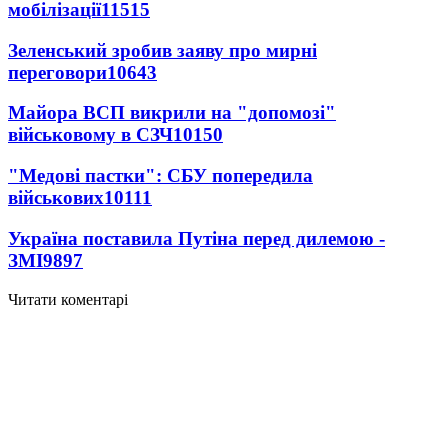
мобілізації
11515
Зеленський зробив заяву про мирні
переговори
10643
Майора ВСП викрили на "допомозі"
військовому в СЗЧ
10150
"Медові пастки": СБУ попередила
військових
10111
Україна поставила Путіна перед дилемою -
ЗМІ
9897
Читати коментарі