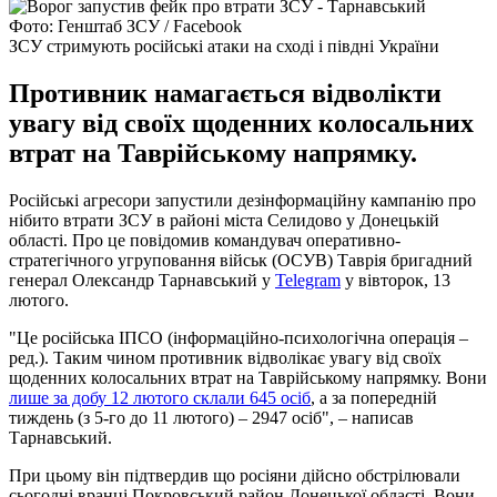
Фото: Генштаб ЗСУ / Facebook
ЗСУ стримують російські атаки на сході і півдні України
Противник намагається відволікти
увагу від своїх щоденних колосальних
втрат на Таврійському напрямку.
Російські агресори запустили дезінформаційну кампанію про
нібито втрати ЗСУ в районі міста Селидово у Донецькій
області. Про це повідомив командувач оперативно-
стратегічного угруповання військ (ОСУВ) Таврія бригадний
генерал Олександр Тарнавський у
Telegram
у вівторок, 13
лютого.
"Це російська ІПСО (інформаційно-психологічна операція –
ред.). Таким чином противник відволікає увагу від своїх
щоденних колосальних втрат на Таврійському напрямку. Вони
лише за добу 12 лютого склали 645 осіб
, а за попередній
тиждень (з 5-го до 11 лютого) – 2947 осіб", – написав
Тарнавський.
При цьому він підтвердив що росіяни дійсно обстрілювали
сьогодні вранці Покровський район Донецької області. Вони