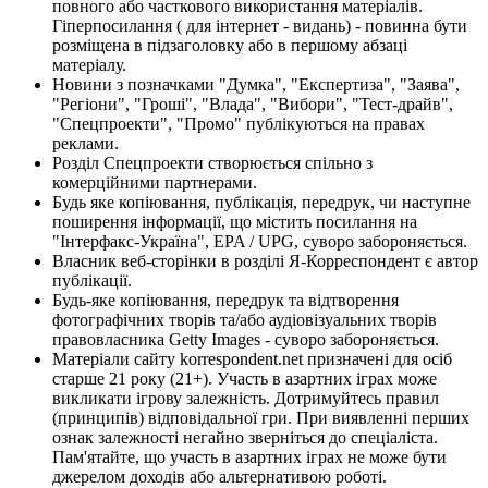
повного або часткового використання матеріалів.
Гіперпосилання ( для інтернет - видань) - повинна бути
розміщена в підзаголовку або в першому абзаці
матеріалу.
Новини з позначками "Думка", "Експертиза", "Заява",
"Регіони", "Гроші", "Влада", "Вибори", "Тест-драйв",
"Спецпроекти", "Промо" публікуються на правах
реклами.
Розділ Спецпроекти створюється спільно з
комерційними партнерами.
Будь яке копіювання, публікація, передрук, чи наступне
поширення інформації, що містить посилання на
"Інтерфакс-Україна", EPA / UPG, суворо забороняється.
Власник веб-сторінки в розділі Я-Корреспондент є автор
публікації.
Будь-яке копіювання, передрук та відтворення
фотографічних творів та/або аудіовізуальних творів
правовласника Getty Images - суворо забороняється.
Матеріали сайту korrespondent.net призначені для осіб
старше 21 року (21+). Участь в азартних іграх може
викликати ігрову залежність. Дотримуйтесь правил
(принципів) відповідальної гри. При виявленні перших
ознак залежності негайно зверніться до спеціаліста.
Пам'ятайте, що участь в азартних іграх не може бути
джерелом доходів або альтернативою роботі.