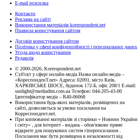
E-mail розсилка
Контакти
Реклама на сайті
Використання матеріалів korrespondent.net
Правила користування сайтом
Договір користування сайтом
Політика у сфері конфіденційності і персональних даних
Угода щодо користування
Редакція
© 2000-2026, Korrespondent.net
Суб'єкт у сфері онлайн-медіа Назва онлайн-медіа –
«КореспонденТ.net» Адреса: 02091, місто Київ,
ХАРКІВСЬКЕ ШОСЕ, будинок 172-Б, офіс 208/1 E-mail:
sunlight@mediadim.com.ua
Телефон: 044-205-43-00
Ідентифікатор медіа – R40-06068
Використання будь-яких матеріалів, розміщених на
сайті, дозволяється за умови посилання на
Корреспондент.net.
При копіюванні матеріалів зі сторінки « Новини України
і світу» , для інтернет - видань - обов'язкове пряме
відкрите для пошукових систем гіперпосилання .
Посилання має бути розміщена в незалежності від