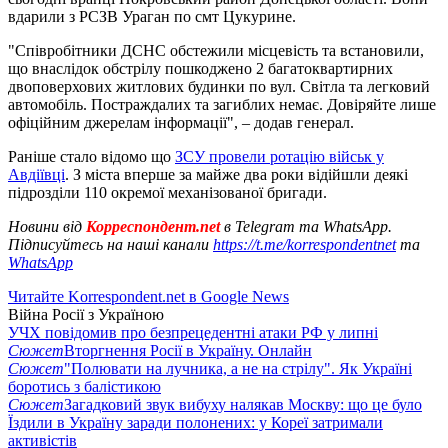
вдарили з РСЗВ Ураган по смт Цукурине.
"Співробітники ДСНС обстежили місцевість та встановили,
що внаслідок обстрілу пошкоджено 2 багатоквартирних
двоповерхових житлових будинки по вул. Світла та легковий
автомобіль. Постраждалих та загиблих немає. Довіряйте лише
офіційним джерелам інформації", – додав генерал.
Раніше стало відомо що
ЗСУ провели ротацію військ у
Авдіївці
. З міста вперше за майже два роки відійшли деякі
підрозділи 110 окремої механізованої бригади.
Новини від
Корреспондент.net
в Telegram та WhatsApp.
Підписуйтесь на наші канали
https://t.me/korrespondentnet
та
WhatsApp
Читайте Korrespondent.net в Google News
Війна Росії з Україною
УЧХ повідомив про безпрецедентні атаки РФ у липні
Сюжет
Вторгнення Росії в Україну. Онлайн
Сюжет
"Полювати на лучника, а не на стрілу". Як Україні
боротись з балістикою
Сюжет
Загадковий звук вибуху налякав Москву: що це було
Їздили в Україну заради полонених: у Кореї затримали
активістів