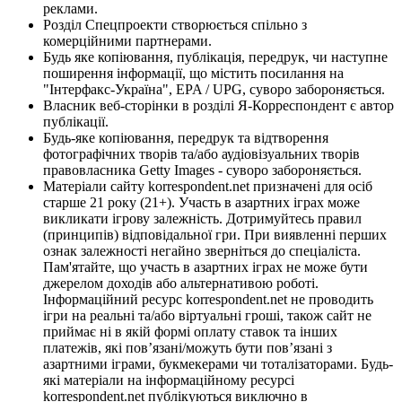
реклами.
Розділ Спецпроекти створюється спільно з
комерційними партнерами.
Будь яке копіювання, публікація, передрук, чи наступне
поширення інформації, що містить посилання на
"Інтерфакс-Україна", EPA / UPG, суворо забороняється.
Власник веб-сторінки в розділі Я-Корреспондент є автор
публікації.
Будь-яке копіювання, передрук та відтворення
фотографічних творів та/або аудіовізуальних творів
правовласника Getty Images - суворо забороняється.
Матеріали сайту korrespondent.net призначені для осіб
старше 21 року (21+). Участь в азартних іграх може
викликати ігрову залежність. Дотримуйтесь правил
(принципів) відповідальної гри. При виявленні перших
ознак залежності негайно зверніться до спеціаліста.
Пам'ятайте, що участь в азартних іграх не може бути
джерелом доходів або альтернативою роботі.
Інформаційний ресурс korrespondent.net не проводить
ігри на реальні та/або віртуальні гроші, також сайт не
приймає ні в якій формі оплату ставок та інших
платежів, які пов’язані/можуть бути пов’язані з
азартними іграми, букмекерами чи тоталізаторами. Будь-
які матеріали на інформаційному ресурсі
korrespondent.net публікуються виключно в