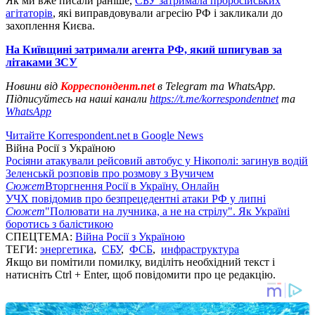
Як ми вже писали раніше,
СБУ затримала проросійських
агітаторів
, які виправдовували агресію РФ і закликали до
захоплення Києва.
На Київщині затримали агента РФ, який шпигував за
літаками ЗСУ
Новини від
Корреспондент.net
в Telegram та WhatsApp.
Підписуйтесь на наші канали
https://t.me/korrespondentnet
та
WhatsApp
Читайте Korrespondent.net в Google News
Війна Росії з Україною
Росіяни атакували рейсовий автобус у Нікополі: загинув водій
Зеленськй розповів про розмову з Вучичем
Сюжет
Вторгнення Росії в Україну. Онлайн
УЧХ повідомив про безпрецедентні атаки РФ у липні
Сюжет
"Полювати на лучника, а не на стрілу". Як Україні
боротись з балістикою
СПЕЦТЕМА:
Війна Росії з Україною
ТЕГИ:
энергетика
,
СБУ
,
ФСБ
,
инфраструктура
Якщо ви помітили помилку, виділіть необхідний текст і
натисніть Ctrl + Enter, щоб повідомити про це редакцію.