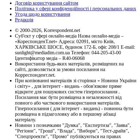
Договір користування сайтом
Політика у сфері конфіденційності і персональних даних
Угода щодо користування
Редакція
© 2000-2026, Korrespondent.net
Суб'єкт у сфері онлайн-медіа Назва онлайн-медіа –
«КореспонденТ.net» Адреса: 02091, місто Київ,
ХАРКІВСЬКЕ ШОСЕ, будинок 172-Б, офіс 208/1 E-mail:
sunlight@mediadim.com.ua
Телефон: 044-205-43-00
Ідентифікатор медіа – R40-06068
Використання будь-яких матеріалів, розміщених на
сайті, дозволяється за умови посилання на
Корреспондент.net.
При копіюванні матеріалів зі сторінки « Новини України
і світу» , для інтернет - видань - обов'язкове пряме
відкрите для пошукових систем гіперпосилання .
Посилання має бути розміщена в незалежності від
повного або часткового використання матеріалів.
Гіперпосилання ( для інтернет - видань) - повинна бути
розміщена в підзаголовку або в першому абзаці
матеріалу.
Новини з позначками "Думка", "Експертиза", "Заява",
"Регіони", "Гроші", "Влада", "Вибори", "Тест-драйв",
"Спецпроекти", "Промо" публікуються на правах