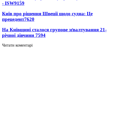
- ISW
9159
Київ про рішення Швеції щодо судна: Це
прецедент
7620
На Київщині сталося групове зґвалтування 21-
річної дівчини
7594
Читати коментарі