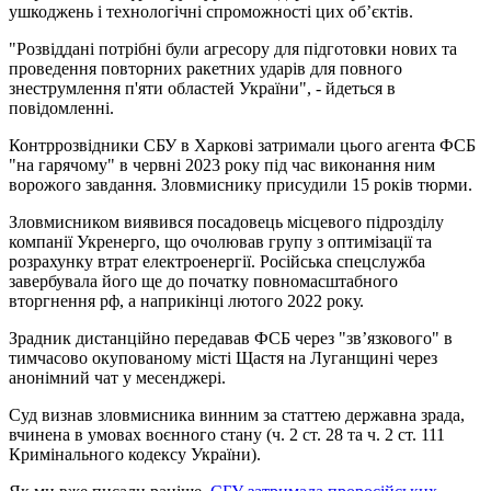
ушкоджень і технологічні спроможності цих об’єктів.
"Розвіддані потрібні були агресору для підготовки нових та
проведення повторних ракетних ударів для повного
знеструмлення п'яти областей України", - йдеться в
повідомленні.
Контррозвідники СБУ в Харкові затримали цього агента ФСБ
"на гарячому" в червні 2023 року під час виконання ним
ворожого завдання. Зловмиснику присудили 15 років тюрми.
Зловмисником виявився посадовець місцевого підрозділу
компанії Укренерго, що очолював групу з оптимізації та
розрахунку втрат електроенергії. Російська спецслужба
завербувала його ще до початку повномасштабного
вторгнення рф, а наприкінці лютого 2022 року.
Зрадник дистанційно передавав ФСБ через "зв’язкового" в
тимчасово окупованому місті Щастя на Луганщині через
анонімний чат у месенджері.
Суд визнав зловмисника винним за статтею державна зрада,
вчинена в умовах воєнного стану (ч. 2 ст. 28 та ч. 2 ст. 111
Кримінального кодексу України).