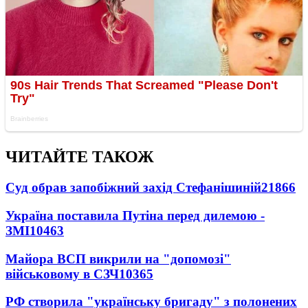
ЧИТАЙТЕ ТАКОЖ
Суд обрав запобіжний захід Стефанішиній
21866
Україна поставила Путіна перед дилемою -
ЗМІ
10463
Майора ВСП викрили на "допомозі"
військовому в СЗЧ
10365
РФ створила "українську бригаду" з полонених