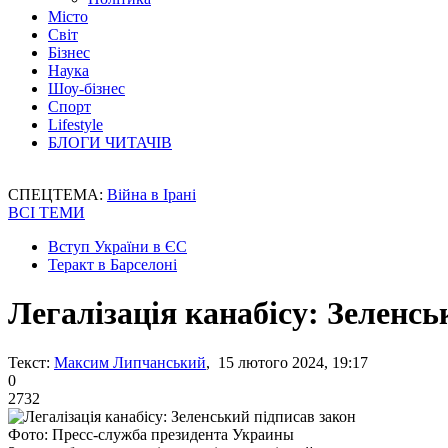
Місто
Світ
Бізнес
Наука
Шоу-бізнес
Спорт
Lifestyle
БЛОГИ ЧИТАЧІВ
СПЕЦТЕМА:
Війна в Ірані
ВСІ ТЕМИ
Вступ України в ЄС
Теракт в Барселоні
Легалізація канабісу: Зеленсь
Текст:
Максим Липчанський
, 15 лютого 2024, 19:17
0
2732
Фото: Пресс-служба президента Украины