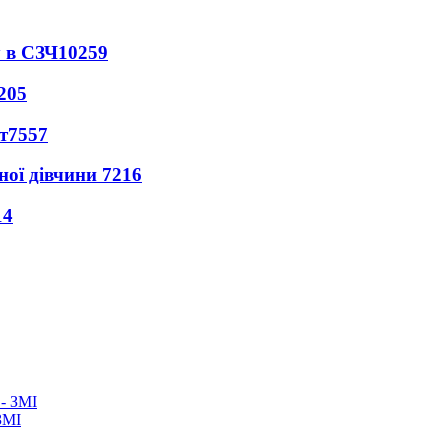
 в СЗЧ
10259
205
т
7557
ної дівчини
7216
14
ЗМІ