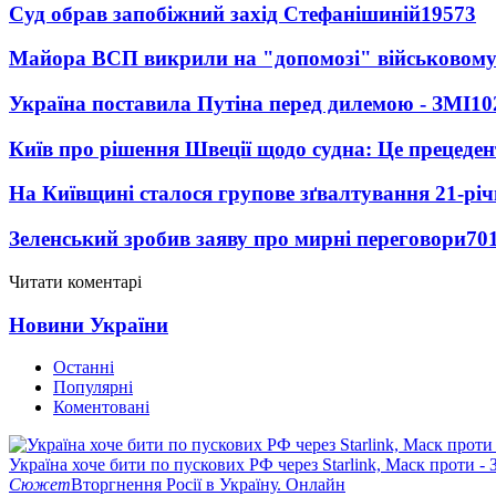
Суд обрав запобіжний захід Стефанішиній
19573
Майора ВСП викрили на "допомозі" військовому
Україна поставила Путіна перед дилемою - ЗМІ
10
Київ про рішення Швеції щодо судна: Це прецеден
На Київщині сталося групове зґвалтування 21-річ
Зеленський зробив заяву про мирні переговори
70
Читати коментарі
Новини України
Останні
Популярні
Коментовані
Україна хоче бити по пускових РФ через Starlink, Маск проти - 
Сюжет
Вторгнення Росії в Україну. Онлайн