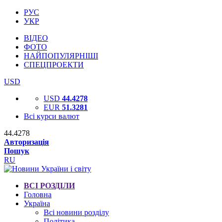
РУС
УКР
ВІДЕО
ФОТО
НАЙПОПУЛЯРНІШІ
СПЕЦПРОЕКТИ
USD
USD
44.4278
EUR
51.3281
Всі курси валют
44.4278
Авторизація
Пошук
RU
ВСІ РОЗДІЛИ
Головна
Україна
Всі новини розділу
Політика