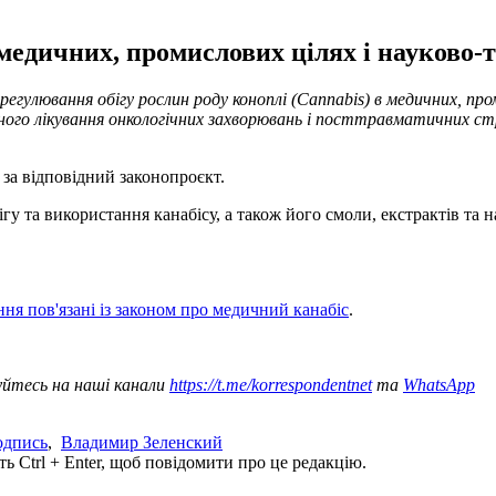
едичних, промислових цілях і науково-те
регулювання обігу рослин роду коноплі (Cannabis) в медичних, пром
ого лікування онкологічних захворювань і посттравматичних стр
 за відповідний законопроєкт.
у та використання канабісу, а також його смоли, екстрактів та 
ння пов'язані із законом про медичний канабіс
.
уйтесь на наші канали
https://t.me/korrespondentnet
та
WhatsApp
одпись
,
Владимир Зеленский
ь Ctrl + Enter, щоб повідомити про це редакцію.