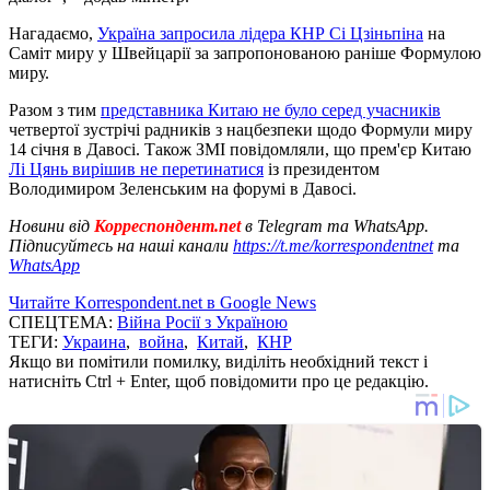
Нагадаємо,
Україна запросила лідера КНР Сі Цзіньпіна
на
Саміт миру у Швейцарії за запропонованою раніше Формулою
миру.
Разом з тим
представника Китаю не було серед учасників
четвертої зустрічі радників з нацбезпеки щодо Формули миру
14 січня в Давосі. Також ЗМІ повідомляли, що прем'єр Китаю
Лі Цянь вирішив не перетинатися
із президентом
Володимиром Зеленським на форумі в Давосі.
Новини від
Корреспондент.net
в Telegram та WhatsApp.
Підписуйтесь на наші канали
https://t.me/korrespondentnet
та
WhatsApp
Читайте Korrespondent.net в Google News
СПЕЦТЕМА:
Війна Росії з Україною
ТЕГИ:
Украина
,
война
,
Китай
,
КНР
Якщо ви помітили помилку, виділіть необхідний текст і
натисніть Ctrl + Enter, щоб повідомити про це редакцію.