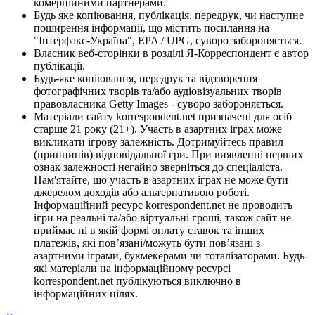
комерційними партнерами.
Будь яке копіювання, публікація, передрук, чи наступне
поширення інформації, що містить посилання на
"Інтерфакс-Україна", EPA / UPG, суворо забороняється.
Власник веб-сторінки в розділі Я-Корреспондент є автор
публікації.
Будь-яке копіювання, передрук та відтворення
фотографічних творів та/або аудіовізуальних творів
правовласника Getty Images - суворо забороняється.
Матеріали сайту korrespondent.net призначені для осіб
старше 21 року (21+). Участь в азартних іграх може
викликати ігрову залежність. Дотримуйтесь правил
(принципів) відповідальної гри. При виявленні перших
ознак залежності негайно зверніться до спеціаліста.
Пам'ятайте, що участь в азартних іграх не може бути
джерелом доходів або альтернативою роботі.
Інформаційний ресурс korrespondent.net не проводить
ігри на реальні та/або віртуальні гроші, також сайт не
приймає ні в якій формі оплату ставок та інших
платежів, які пов’язані/можуть бути пов’язані з
азартними іграми, букмекерами чи тоталізаторами. Будь-
які матеріали на інформаційному ресурсі
korrespondent.net публікуються виключно в
інформаційних цілях.