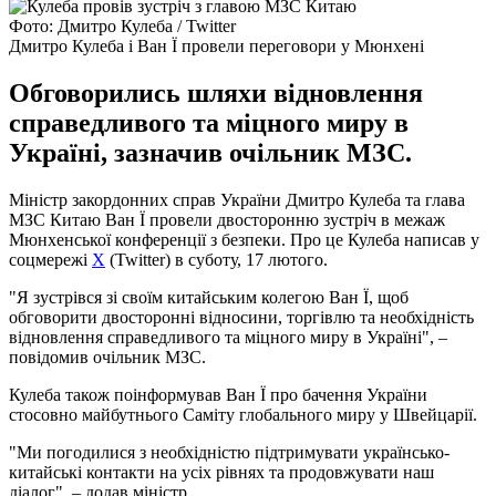
Фото: Дмитро Кулеба / Twitter
Дмитро Кулеба і Ван Ї провели переговори у Мюнхені
Обговорились шляхи відновлення
справедливого та міцного миру в
Україні, зазначив очільник МЗС.
Міністр закордонних справ України Дмитро Кулеба та глава
МЗС Китаю Ван Ї провели двосторонню зустріч в межаж
Мюнхенської конференції з безпеки. Про це Кулеба написав у
соцмережі
X
(Twitter) в суботу, 17 лютого.
"Я зустрівся зі своїм китайським колегою Ван Ї, щоб
обговорити двосторонні відносини, торгівлю та необхідність
відновлення справедливого та міцного миру в Україні", –
повідомив очільник МЗС.
Кулеба також поінформував Ван Ї про бачення України
стосовно майбутнього Саміту глобального миру у Швейцарії.
"Ми погодилися з необхідністю підтримувати українсько-
китайські контакти на усіх рівнях та продовжувати наш
діалог", – додав міністр.