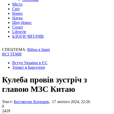
Місто
Світ
Бізнес
Наука
Шоу-бізнес
Спорт
Lifestyle
БЛОГИ ЧИТАЧІВ
СПЕЦТЕМА:
Війна в Ірані
ВСІ ТЕМИ
Вступ України в ЄС
Теракт в Барселоні
Кулеба провів зустріч з
главою МЗС Китаю
Текст:
Костянтин Катишев
, 17 лютого 2024, 22:26
0
2429