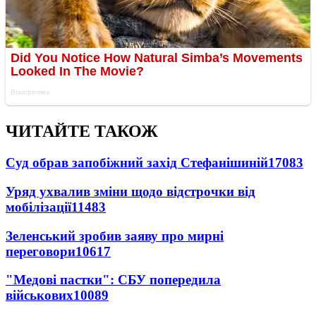
ЧИТАЙТЕ ТАКОЖ
Суд обрав запобіжний захід Стефанішиній
17083
Уряд ухвалив зміни щодо відстрочки від
мобілізації
11483
Зеленський зробив заяву про мирні
переговори
10617
"Медові пастки": СБУ попередила
військових
10089