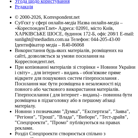
Угода щодо користування
Редакція
© 2000-2026, Korrespondent.net
Суб'єкт у сфері онлайн-медіа Назва онлайн-медіа –
«КореспонденТ.net» Адреса: 02091, місто Київ,
ХАРКІВСЬКЕ ШОСЕ, будинок 172-Б, офіс 208/1 E-mail:
sunlight@mediadim.com.ua
Телефон: 044-205-43-00
Ідентифікатор медіа – R40-06068
Використання будь-яких матеріалів, розміщених на
сайті, дозволяється за умови посилання на
Корреспондент.net.
При копіюванні матеріалів зі сторінки « Новини України
і світу» , для інтернет - видань - обов'язкове пряме
відкрите для пошукових систем гіперпосилання .
Посилання має бути розміщена в незалежності від
повного або часткового використання матеріалів.
Гіперпосилання ( для інтернет - видань) - повинна бути
розміщена в підзаголовку або в першому абзаці
матеріалу.
Новини з позначками "Думка", "Експертиза", "Заява",
"Регіони", "Гроші", "Влада", "Вибори", "Тест-драйв",
"Спецпроекти", "Промо" публікуються на правах
реклами.
Розділ Спецпроекти створюється спільно з