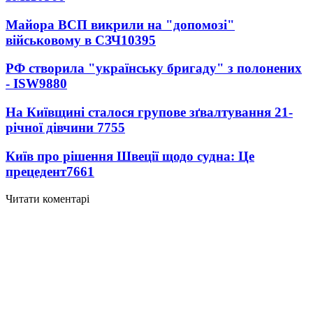
Майора ВСП викрили на "допомозі"
військовому в СЗЧ
10395
РФ створила "українську бригаду" з полонених
- ISW
9880
На Київщині сталося групове зґвалтування 21-
річної дівчини
7755
Київ про рішення Швеції щодо судна: Це
прецедент
7661
Читати коментарі