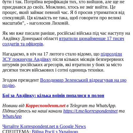
бути і так. Потрібна верифікація тих, хто вийшов, але ще не
приєднався до своїх. Можливо, хтось не зміг вийти. Це
процес, який займає певний час. Я б просив утриматися від
спекуляцій. Ця кількість не така, щоб говорити про великі
масштаби", - наголосив Лиховій.
Як ми вже писали раніше, російські війська під час наступу на
Авдіївку Донецької області
втратили щонайменше 17 тисяч
солдатів та офіцерів
.
Нагадаємо, в ніч на 17 лютого стало відомо, що
підрозділи
ЗСУ покинули Авдіївку
після кількох місяців безперервних
штурмів російських агресорів, які втратили у боях за місто
десятки тисяч військових і сотні одиниць техніки.
Згодом президент
Володимир Зеленський відреагував на цю
подію
.
Бої за Авдіївку: кілька воїнів попалися в полон
Новини від
Корреспондент.net
в Telegram та WhatsApp.
Підписуйтесь на наші канали
https://t.me/korrespondentnet
та
WhatsApp
Читайте Korrespondent.net в Google News
СПЕЦТЕМА:
Війна Росії з Україною