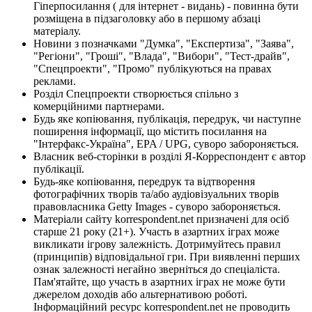
Гіперпосилання ( для інтернет - видань) - повинна бути
розміщена в підзаголовку або в першому абзаці
матеріалу.
Новини з позначками "Думка", "Експертиза", "Заява",
"Регіони", "Гроші", "Влада", "Вибори", "Тест-драйв",
"Спецпроекти", "Промо" публікуються на правах
реклами.
Розділ Спецпроекти створюється спільно з
комерційними партнерами.
Будь яке копіювання, публікація, передрук, чи наступне
поширення інформації, що містить посилання на
"Інтерфакс-Україна", EPA / UPG, суворо забороняється.
Власник веб-сторінки в розділі Я-Корреспондент є автор
публікації.
Будь-яке копіювання, передрук та відтворення
фотографічних творів та/або аудіовізуальних творів
правовласника Getty Images - суворо забороняється.
Матеріали сайту korrespondent.net призначені для осіб
старше 21 року (21+). Участь в азартних іграх може
викликати ігрову залежність. Дотримуйтесь правил
(принципів) відповідальної гри. При виявленні перших
ознак залежності негайно зверніться до спеціаліста.
Пам'ятайте, що участь в азартних іграх не може бути
джерелом доходів або альтернативою роботі.
Інформаційний ресурс korrespondent.net не проводить