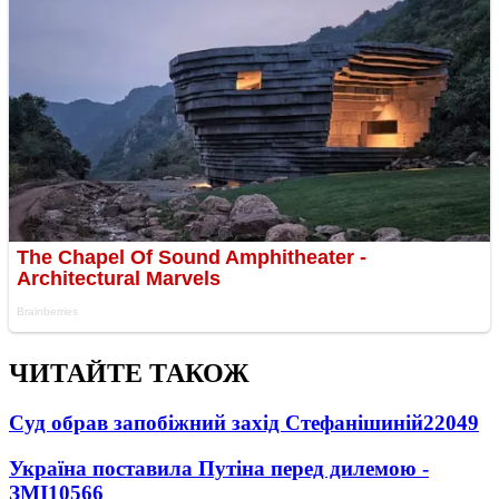
ЧИТАЙТЕ ТАКОЖ
Суд обрав запобіжний захід Стефанішиній
22049
Україна поставила Путіна перед дилемою -
ЗМІ
10566