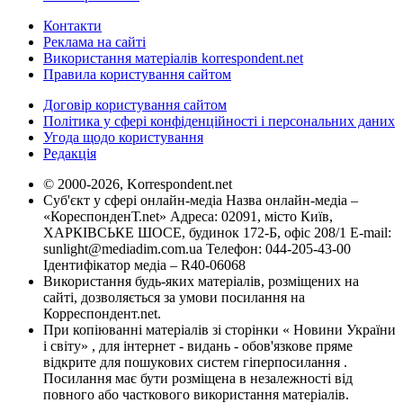
Контакти
Реклама на сайті
Використання матеріалів korrespondent.net
Правила користування сайтом
Договір користування сайтом
Політика у сфері конфіденційності і персональних даних
Угода щодо користування
Редакція
© 2000-2026, Korrespondent.net
Суб'єкт у сфері онлайн-медіа Назва онлайн-медіа –
«КореспонденТ.net» Адреса: 02091, місто Київ,
ХАРКІВСЬКЕ ШОСЕ, будинок 172-Б, офіс 208/1 E-mail:
sunlight@mediadim.com.ua
Телефон: 044-205-43-00
Ідентифікатор медіа – R40-06068
Використання будь-яких матеріалів, розміщених на
сайті, дозволяється за умови посилання на
Корреспондент.net.
При копіюванні матеріалів зі сторінки « Новини України
і світу» , для інтернет - видань - обов'язкове пряме
відкрите для пошукових систем гіперпосилання .
Посилання має бути розміщена в незалежності від
повного або часткового використання матеріалів.