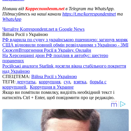
Новини від
Корреспондент.net
в Telegram та WhatsApp.
Підписуйтесь на наші канали
https://t.me/korrespondentnet
та
WhatsApp
Читайте Korrespondent.net в Google News
Війна Росії з Україною
РФ вдарила по судну з українською пшеницею: загинув моряк
США відновили повний обмін розвідданими з Україною - ЗМІ
Сюжет
Вторгнення Росії в Україну. Онлайн
На Херсонщині дрон РФ поцілив в автобус: шестеро
поранених
Російські аналоги Starlink досягли вікна стабільного покриття
над Україною
СПЕЦТЕМА:
Війна Росії з Україною
ТЕГИ:
депутаты
,
коррупция
,
суд
,
взятка
,
борьба с
коррупцией
,
Коррупция в Украине
Якщо ви помітили помилку, виділіть необхідний текст і
натисніть Ctrl + Enter, щоб повідомити про це редакцію.