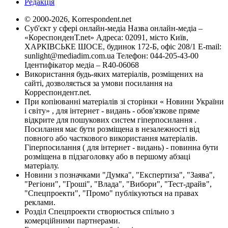
Редакція
© 2000-2026, Korrespondent.net
Суб'єкт у сфері онлайн-медіа Назва онлайн-медіа –
«КореспонденТ.net» Адреса: 02091, місто Київ,
ХАРКІВСЬКЕ ШОСЕ, будинок 172-Б, офіс 208/1 E-mail:
sunlight@mediadim.com.ua
Телефон: 044-205-43-00
Ідентифікатор медіа – R40-06068
Використання будь-яких матеріалів, розміщених на
сайті, дозволяється за умови посилання на
Корреспондент.net.
При копіюванні матеріалів зі сторінки « Новини України
і світу» , для інтернет - видань - обов'язкове пряме
відкрите для пошукових систем гіперпосилання .
Посилання має бути розміщена в незалежності від
повного або часткового використання матеріалів.
Гіперпосилання ( для інтернет - видань) - повинна бути
розміщена в підзаголовку або в першому абзаці
матеріалу.
Новини з позначками "Думка", "Експертиза", "Заява",
"Регіони", "Гроші", "Влада", "Вибори", "Тест-драйв",
"Спецпроекти", "Промо" публікуються на правах
реклами.
Розділ Спецпроекти створюється спільно з
комерційними партнерами.