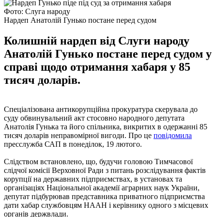
Фото: Слуга народу
Нардеп Анатолій Гунько постане перед судом
Колишній нардеп від Слуги народу
Анатолій Гунько постане перед судом у
справі щодо отримання хабаря у 85
тисяч доларів.
Спеціалізована антикорупційна прокуратура скерувала до
суду обвинувальний акт стосовно народного депутата
Анатолія Гунька та його спільника, викритих в одержанні 85
тисяч доларів неправомірної вигоди. Про це
повідомила
пресслужба САП в понеділок, 19 лютого.
Слідством встановлено, що, будучи головою Тимчасової
слідчої комісії Верховної Ради з питань розслідування фактів
корупції на державних підприємствах, в установах та
організаціях Національної академії аграрних наук України,
депутат підбурював представника приватного підприємства
дати хабар службовцям НААН і керівнику одного з місцевих
органів держвлади.