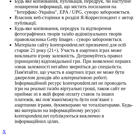
Будь яке копіювання, публікація, передрук, чи наступне
поширення інформації, що містить посилання на
"Інтерфакс-Україна", EPA / UPG, суворо забороняється.
Власник веб-сторінки в розділі Я-Корреспондент є автор
публікації.
Будь-яке копіювання, передрук та відтворення
фотографічних творів та/або аудіовізуальних творів
правовласника Getty Images - суворо забороняється.
Матеріали сайту korrespondent.net призначені для осіб
старше 21 року (21+). Участь в азартних іграх може
викликати ігрову залежність. Дотримуйтесь правил
(принципів) відповідальної гри. При виявленні перших
ознак залежності негайно зверніться до спеціаліста.
Пам'ятайте, що участь в азартних іграх не може бути
джерелом доходів або альтернативою роботі.
Інформаційний ресурс korrespondent.net не проводить
ігри на реальні та/або віртуальні гроші, також сайт не
приймає ні в якій формі оплату ставок та інших
платежів, які пов’язані/можуть бути пов’язані з
азартними іграми, букмекерами чи тоталізаторами. Будь-
які матеріали на інформаційному ресурсі
korrespondent.net публікуються виключно в
інформаційних цілях.
X