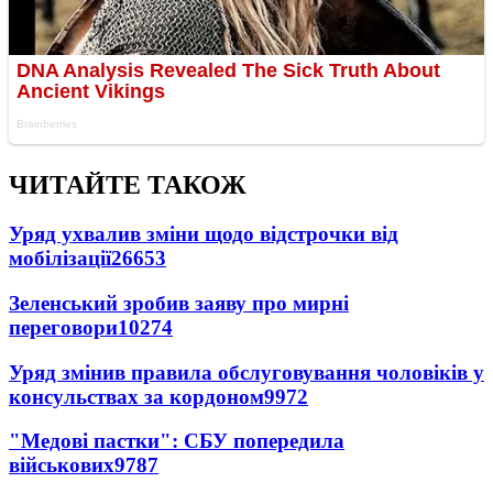
ЧИТАЙТЕ ТАКОЖ
Уряд ухвалив зміни щодо відстрочки від
мобілізації
26653
Зеленський зробив заяву про мирні
переговори
10274
Уряд змінив правила обслуговування чоловіків у
консульствах за кордоном
9972
"Медові пастки": СБУ попередила
військових
9787