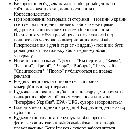
Використання будь-яких матеріалів, розміщених на
сайті, дозволяється за умови посилання на
Корреспондент.net.
При копіюванні матеріалів зі сторінки « Новини України
і світу» , для інтернет - видань - обов'язкове пряме
відкрите для пошукових систем гіперпосилання .
Посилання має бути розміщена в незалежності від
повного або часткового використання матеріалів.
Гіперпосилання ( для інтернет - видань) - повинна бути
розміщена в підзаголовку або в першому абзаці
матеріалу.
Новини з позначками "Думка", "Експертиза", "Заява",
"Регіони", "Гроші", "Влада", "Вибори", "Тест-драйв",
"Спецпроекти", "Промо" публікуються на правах
реклами.
Розділ Спецпроекти створюється спільно з
комерційними партнерами.
Будь яке копіювання, публікація, передрук, чи наступне
поширення інформації, що містить посилання на
"Інтерфакс-Україна", EPA / UPG, суворо забороняється.
Власник веб-сторінки в розділі Я-Корреспондент є автор
публікації.
Будь-яке копіювання, передрук та відтворення
фотографічних творів та/або аудіовізуальних творів
правовласника Getty Images - суворо забороняється.