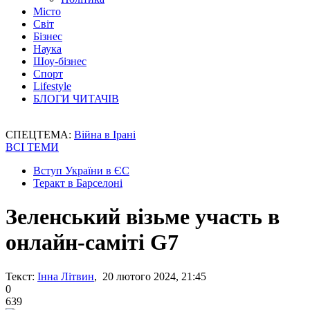
Місто
Світ
Бізнес
Наука
Шоу-бізнес
Спорт
Lifestyle
БЛОГИ ЧИТАЧІВ
СПЕЦТЕМА:
Війна в Ірані
ВСІ ТЕМИ
Вступ України в ЄС
Теракт в Барселоні
Зеленський візьме участь в
онлайн-саміті G7
Текст:
Інна Літвин
, 20 лютого 2024, 21:45
0
639