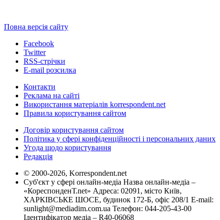
Повна версія сайту
Facebook
Twitter
RSS-стрічки
E-mail розсилка
Контакти
Реклама на сайті
Використання матеріалів korrespondent.net
Правила користування сайтом
Договір користування сайтом
Політика у сфері конфіденційності і персональних даних
Угода щодо користування
Редакція
© 2000-2026, Korrespondent.net
Суб'єкт у сфері онлайн-медіа Назва онлайн-медіа –
«КореспонденТ.net» Адреса: 02091, місто Київ,
ХАРКІВСЬКЕ ШОСЕ, будинок 172-Б, офіс 208/1 E-mail:
sunlight@mediadim.com.ua
Телефон: 044-205-43-00
Ідентифікатор медіа – R40-06068