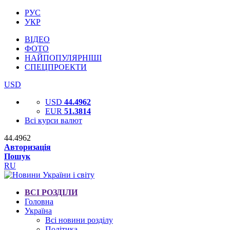
РУС
УКР
ВІДЕО
ФОТО
НАЙПОПУЛЯРНІШІ
СПЕЦПРОЕКТИ
USD
USD
44.4962
EUR
51.3814
Всі курси валют
44.4962
Авторизація
Пошук
RU
ВСІ РОЗДІЛИ
Головна
Україна
Всі новини розділу
Політика