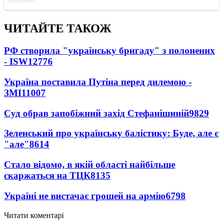
ЧИТАЙТЕ ТАКОЖ
РФ створила "українську бригаду" з полонених
- ISW
12776
Україна поставила Путіна перед дилемою -
ЗМІ
11007
Суд обрав запобіжний захід Стефанішиній
9829
Зеленський про українську балістику: Буде, але є
"але"
8614
Стало відомо, в якій області найбільше
скаржаться на ТЦК
8135
Україні не вистачає грошей на армію
6798
Читати коментарі