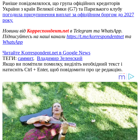
Раніше повідомлялося, що група офіційних кредиторів
України з країн Великої сімки (G7) та Паризького клубу
погодила призупинення виплат за офіційним боргом до 2027
року.
Новини від
Корреспондент.net
в Telegram та WhatsApp.
Підписуйтесь на наші канали
https://t.me/korrespondentnet
та
WhatsApp
Читайте Korrespondent.net в Google News
ТЕГИ:
саммит
,
Владимир Зеленский
Якщо ви помітили помилку, виділіть необхідний текст і
натисніть Ctrl + Enter, щоб повідомити про це редакцію.