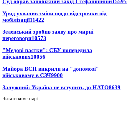
Суд обрав запобіжний захід Стефанішиній
15595
Уряд ухвалив зміни щодо відстрочки від
мобілізації
11422
Зеленський зробив заяву про мирні
переговори
10573
"Медові пастки": СБУ попередила
військових
10056
Майора ВСП викрили на "допомозі"
військовому в СЗЧ
9900
Залужний: Україна не вступить до НАТО
8639
Читати коментарі