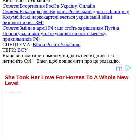
Війна Росії з Україною
Сюжет
Вторгнення Росії в Україну. Онлайн
Сюжет
Ескалація для Європи. Російський дрон в Лейпцигу
Колумбійські наркокартелі вчаться українській війні
безпілотників - ЗМІ
Сюжет
Зміни в армії РФ: що стоїть за рішенням Путіна
Пропагували війну та окупацію: викрито мережу
прихильників РФ
СПЕЦТЕМА:
Війна Росії з Україною
ТЕГИ:
ВСУ
Якщо ви помітили помилку, виділіть необхідний текст і
натисніть Ctrl + Enter, щоб повідомити про це редакцію.