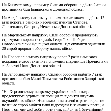
На Бахмутському напрямку Силами оборони відбито 2 атаки
противника біля Іванівського Донецької області.
На Авдіївському напрямку нашими захисниками відбито 13
атак ворога в районах населених пунктів Степове,
Ласточкине, Сєверне, Невельське Донецької області.
На Мар’їнському напрямку Сили оборони продовжують
стримувати ворога неподалік Георгіївки, Побєди,
Новомихайлівки Донецької області. Тут окупанти здійснили
20 спроб прорвати оборону наших військ.
На Новопавлівському напрямку ворог 7 разів намагався
покращите своє тактичне положення південніше Пречистівки
та Золотої Ниви Донецької області.
На Запорізькому напрямку Силами оборони відбито 7 атак
противника біля Малої Токмачки та Роботиного Запорізької
області.
"На Херсонському напрямку українські воїни надалі
продовжують утримання позицій та відбиття штурмів
окупаційних військ. Незважаючи на значні втрати, ворог не
полишає спроб вибити наші підрозділи із займаних позицій.
Протягом минулої доби противник здійснив 1 безуспішний