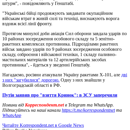
штурм", - повідомляють у Генштабі.
"Українські бійці продовжують завдавати окупаційним
військам втрат в живій силі та техніці, виснажують ворога
вздовж всієї лінії фронту.
Протягом минулої доби авіація Сил оборони завдала ударів по
10 районах зосередження особового складу та 5 зенітно-
ракетних комплексах противника. Підрозділами ракетних
військ завдано ударів по 9 районах зосередження особового
складу, озброєння і військової техніки, 1 складу паливно-
мастильних матеріалів та 12 артилерійських засобах
противника", - йдеться у зведенні Генштабу.
Нагадаємо, росіяни атакували Україну ракетами Х-101, але
дві
з них "загубилися" дорогою.
Одну з них знайшли у
Волгоградській області в РФ.
Путін заявив про "взяття Кринок": в ЗСУ заперечили
Новини від
Корреспондент.net
в Telegram та WhatsApp.
Підписуйтесь на наші канали
https://t.me/korrespondentnet
та
WhatsApp
Читайте Korrespondent.net в Google News