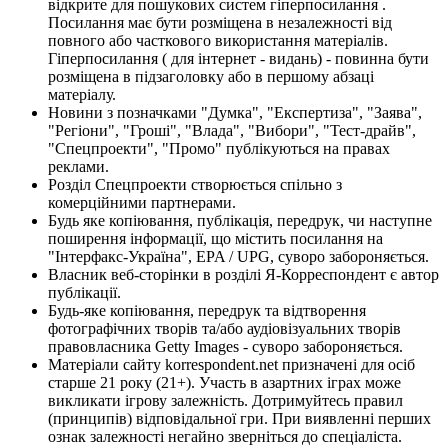
відкрите для пошукових систем гіперпосилання .
Посилання має бути розміщена в незалежності від
повного або часткового використання матеріалів.
Гіперпосилання ( для інтернет - видань) - повинна бути
розміщена в підзаголовку або в першому абзаці
матеріалу.
Новини з позначками "Думка", "Експертиза", "Заява",
"Регіони", "Гроші", "Влада", "Вибори", "Тест-драйв",
"Спецпроекти", "Промо" публікуються на правах
реклами.
Розділ Спецпроекти створюється спільно з
комерційними партнерами.
Будь яке копіювання, публікація, передрук, чи наступне
поширення інформації, що містить посилання на
"Інтерфакс-Україна", EPA / UPG, суворо забороняється.
Власник веб-сторінки в розділі Я-Корреспондент є автор
публікації.
Будь-яке копіювання, передрук та відтворення
фотографічних творів та/або аудіовізуальних творів
правовласника Getty Images - суворо забороняється.
Матеріали сайту korrespondent.net призначені для осіб
старше 21 року (21+). Участь в азартних іграх може
викликати ігрову залежність. Дотримуйтесь правил
(принципів) відповідальної гри. При виявленні перших
ознак залежності негайно зверніться до спеціаліста.