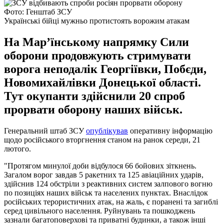
Фото: Генштаб ЗСУ
Українські бійці мужньо протистоять ворожим атакам
На Мар’їнському напрямку Сили
оборони продовжують стримувати
ворога неподалік Георгіївки, Побєди,
Новомихайлівки Донецької області.
Тут окупанти здійснили 20 спроб
прорвати оборону наших військ.
Генеральний штаб ЗСУ
опублікував
оперативну інформацію
щодо російського вторгнення станом на ранок середи, 21
лютого.
"Протягом минулої доби відбулося 66 бойових зіткнень.
Загалом ворог завдав 5 ракетних та 125 авіаційних ударів,
здійснив 124 обстріли з реактивних систем залпового вогню
по позиціях наших військ та населених пунктах. Внаслідок
російських терористичних атак, на жаль, є поранені та загиблі
серед цивільного населення. Руйнувань та пошкоджень
зазнали багатоповерхові та приватні будинки, а також інші