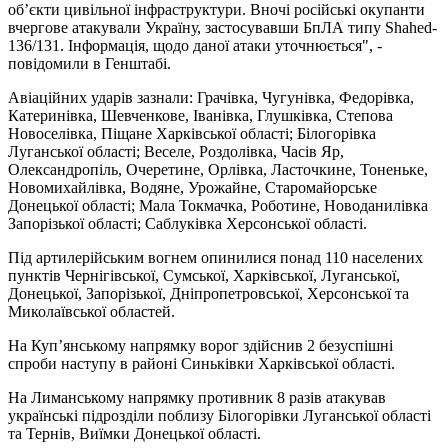
об’єкти цивільної інфраструктури. Вночі російські окупанти
вчергове атакували Україну, застосувавши БпЛА типу Shahed-
136/131. Інформація, щодо даної атаки уточнюється", -
повідомили в Генштабі.
Авіаційних ударів зазнали: Грачівка, Чугунівка, Федорівка,
Катеринівка, Шевченкове, Іванівка, Глушківка, Степова
Новоселівка, Піщане Харківської області; Білогорівка
Луганської області; Веселе, Роздолівка, Часів Яр,
Олександропіль, Очеретине, Орлівка, Ласточкине, Тоненьке,
Новомихайлівка, Водяне, Урожайне, Старомайорське
Донецької області; Мала Токмачка, Роботине, Новоданилівка
Запорізької області; Саблуківка Херсонської області.
Під артилерійським вогнем опинилися понад 110 населених
пунктів Чернігівської, Сумської, Харківської, Луганської,
Донецької, Запорізької, Дніпропетровської, Херсонської та
Миколаївської областей.
На Куп’янському напрямку ворог здійснив 2 безуспішні
спроби наступу в районі Синьківки Харківської області.
На Лиманському напрямку противник 8 разів атакував
українські підрозділи поблизу Білогорівки Луганської області
та Тернів, Виїмки Донецької області.