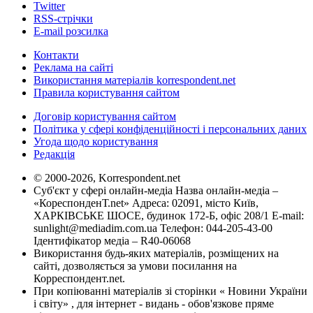
Twitter
RSS-стрічки
E-mail розсилка
Контакти
Реклама на сайті
Використання матеріалів korrespondent.net
Правила користування сайтом
Договір користування сайтом
Політика у сфері конфіденційності і персональних даних
Угода щодо користування
Редакція
© 2000-2026, Korrespondent.net
Суб'єкт у сфері онлайн-медіа Назва онлайн-медіа –
«КореспонденТ.net» Адреса: 02091, місто Київ,
ХАРКІВСЬКЕ ШОСЕ, будинок 172-Б, офіс 208/1 E-mail:
sunlight@mediadim.com.ua
Телефон: 044-205-43-00
Ідентифікатор медіа – R40-06068
Використання будь-яких матеріалів, розміщених на
сайті, дозволяється за умови посилання на
Корреспондент.net.
При копіюванні матеріалів зі сторінки « Новини України
і світу» , для інтернет - видань - обов'язкове пряме