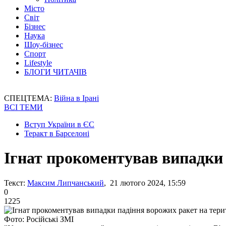
Місто
Світ
Бізнес
Наука
Шоу-бізнес
Спорт
Lifestyle
БЛОГИ ЧИТАЧІВ
СПЕЦТЕМА:
Війна в Ірані
ВСІ ТЕМИ
Вступ України в ЄС
Теракт в Барселоні
Ігнат прокоментував випадки 
Текст:
Максим Липчанський
, 21 лютого 2024, 15:59
0
1225
Фото: Російські ЗМІ