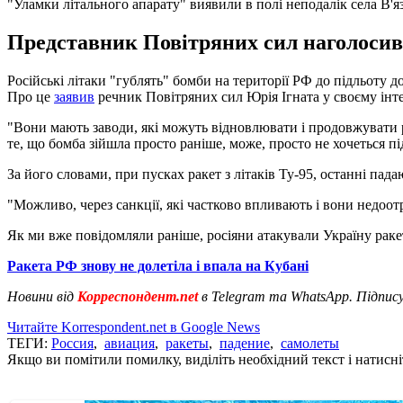
"Уламки літального апарату" виявили в полі неподалік села В'я
Представник Повітряних сил наголосив, 
Російські літаки "гублять" бомби на території РФ до підльоту д
Про це
заявив
речник Повітряних сил Юрія Ігната у своєму ін
"Вони мають заводи, які можуть відновлювати і продовжувати ре
те, що бомба зійшла просто раніше, може, просто не хочеться пі
За його словами, при пусках ракет з літаків Ту-95, останні пада
"Можливо, через санкції, які частково впливають і вони недоо
Як ми вже повідомляли раніше, росіяни атакували Україну ракет
Ракета РФ знову не долетіла і впала на Кубані
Новини від
Корреспондент.net
в Telegram та WhatsApp. Підпис
Читайте Korrespondent.net в Google News
ТЕГИ:
Россия
,
авиация
,
ракеты
,
падение
,
самолеты
Якщо ви помітили помилку, виділіть необхідний текст і натисніт