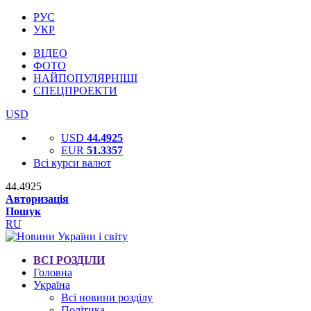
РУС
УКР
ВІДЕО
ФОТО
НАЙПОПУЛЯРНІШІ
СПЕЦПРОЕКТИ
USD
USD
44.4925
EUR
51.3357
Всі курси валют
44.4925
Авторизація
Пошук
RU
ВСІ РОЗДІЛИ
Головна
Україна
Всі новини розділу
Політика