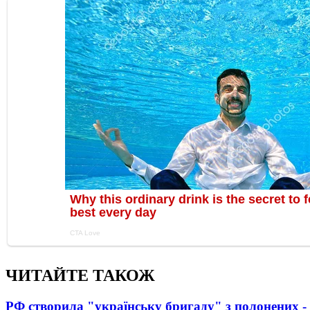
ЧИТАЙТЕ ТАКОЖ
РФ створила "українську бригаду" з полонених -