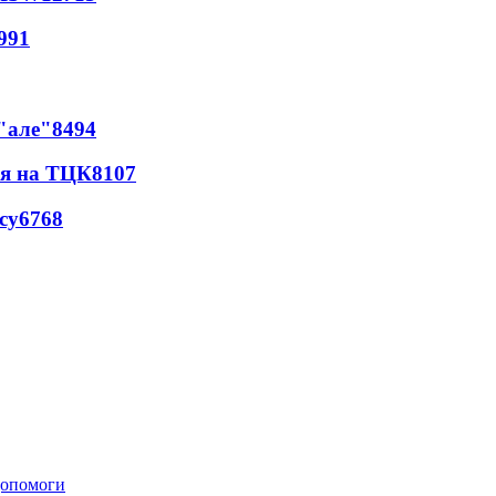
991
 "але"
8494
ся на ТЦК
8107
су
6768
 допомоги