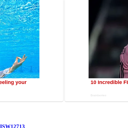
 ISW
12713