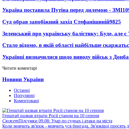
Україна поставила Путіна перед дилемою - ЗМІ
10
Суд обрав запобіжний захід Стефанішиній
9825
Зеленський про українську балістику: Буде, але є
Стало відомо, в якій області найбільше скаржать
Українці визначилися щодо виводу військ з Донба
Читати коментарі
Новини України
Останні
Популярні
Коментовані
Генштаб назвав втрати Росії станом на 10 серпня
Сюжет
Підсумки 09.08: Удар по суднах і атаки на міста
Коли мовчить зв'язок - мовчить уся бригада. Зв'язківці просять