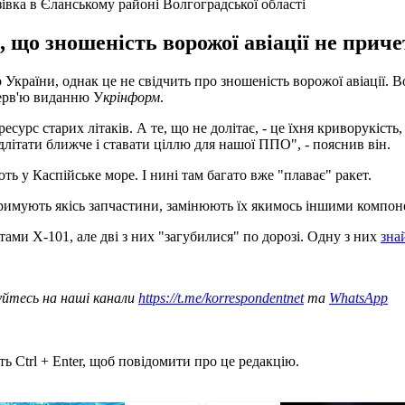
зівка в Єланському районі Волгоградської області
що зношеність ворожої авіації не причет
о України, однак це не свідчить про зношеність ворожої авіації.
терв'ю виданню У
крінформ
.
сурс старих літаків. А те, що не долітає, - це їхня криворукіс
длітати ближче і ставати ціллю для нашої ППО", - пояснив він.
ють у Каспійське море. І нині там багато вже "плаває" ракет.
тримують якісь запчастини, замінюють їх якимось іншими компоне
ами Х-101, але дві з них "загубилися" по дорозі. Одну з них
зна
уйтесь на наші канали
https://t.me/korrespondentnet
та
WhatsApp
ь Ctrl + Enter, щоб повідомити про це редакцію.