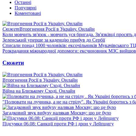
Останні
Популярні
Коментовані
Сюжет
Вторгнення Росії в Україну. Онлайн
Коли мовчить зв'язок - мовчить уся бригада. Зв'язківці просять
Зеленський уперше за каденцію прибув до Сербії
Списали понад 1000 чоловіків: ексочільників Мукачівського Т
Розкрадання міжнародної допомоги: ексчиновник МЗС вийшов 
Сюжети
Вторгнення Росії в Україну. Онлайн
Війна на Близькому Сході. Онлайн
"Полювати на лучника, а не на стрілу". Як Україні боротись з 
Загадковий звук вибуху налякав Москву: що це було
Підсумки 06.08: Санкції проти РФ і дрон у Лейпцигу