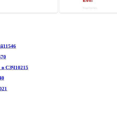
ії
11546
670
 в СЗЧ
10215
40
021