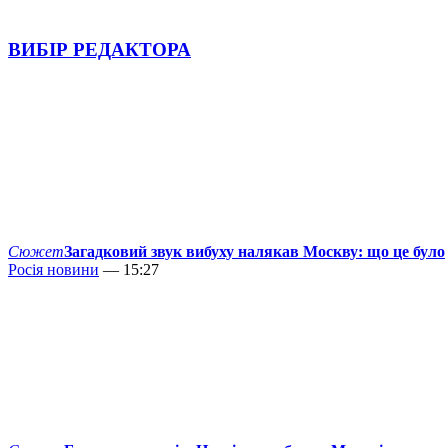
ВИБІР РЕДАКТОРА
Сюжет
Загадковий звук вибуху налякав Москву: що це було
Росія новини
— 15:27