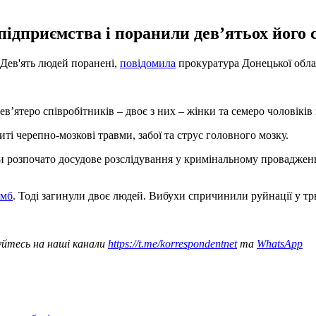
підприємства і поранили дев’ятьох його 
 Дев'ять людей поранені,
повідомила
прокуратура Донецької облас
’ятеро співробітників – двоє з них – жінки та семеро чоловіків в
иті черепно-мозкові травми, забої та струс головного мозку.
 розпочато досудове розслідування у кримінальному провадженні
омб
. Тоді загинули двоє людей. Вибухи спричинили руйнації у т
уйтесь на наші канали
https://t.me/korrespondentnet
та
WhatsApp