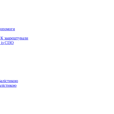
 допомоги
ЦК заарештували
із СІЗО
балістикою