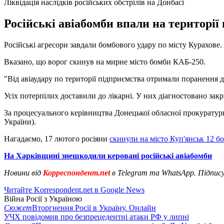
Ліквідація наслідків російських обстрілів на Донбасі
Російські авіабомби впали на території 
Російські агресори завдали бомбового удару по місту Курахове.
Вказано, що ворог скинув на мирне місто бомби КАБ-250.
"Від авіаудару по території підприємства отримали поранення дев
Усіх потерпілих доставили до лікарні. У них діагностовано закр
За процесуального керівництва Донецької обласної прокуратури
України).
Нагадаємо, 17 лютого росіяни
скинули на місто Куп'янськ 12 б
На Харківщині знешкодили керовані російські авіабомби
Новини від
Корреспондент.net
в Telegram та WhatsApp. Підпис
Читайте Korrespondent.net в Google News
Війна Росії з Україною
Сюжет
Вторгнення Росії в Україну. Онлайн
УЧХ повідомив про безпрецедентні атаки РФ у липні