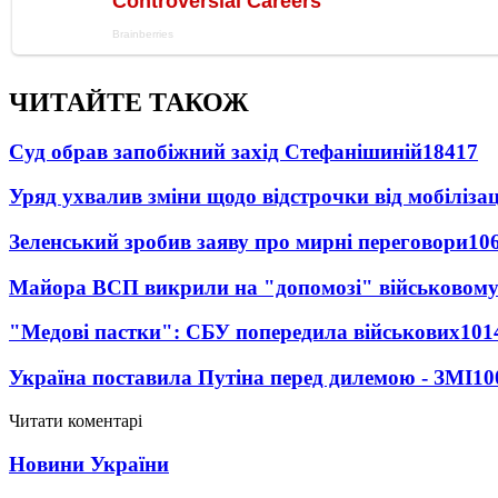
ЧИТАЙТЕ ТАКОЖ
Суд обрав запобіжний захід Стефанішиній
18417
Уряд ухвалив зміни щодо відстрочки від мобілізац
Зеленський зробив заяву про мирні переговори
10
Майора ВСП викрили на "допомозі" військовому
"Медові пастки": СБУ попередила військових
101
Україна поставила Путіна перед дилемою - ЗМІ
10
Читати коментарі
Новини України