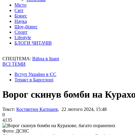
Місто
Світ
Бізнес
Наука
Шоу-бізнес
Спорт
Lifestyle
БЛОГИ ЧИТАЧІВ
СПЕЦТЕМА:
Війна в Ірані
ВСІ ТЕМИ
Вступ України в ЄС
Теракт в Барселоні
Ворог скинув бомби на Курахо
Текст:
Костянтин Катишев
, 22 лютого 2024, 15:48
0
4135
Фото: ДСНС