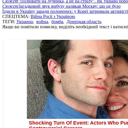
Сюжет
"Полювати на лучника, а не на стрілу". Як Україні бор
Сюжет
Загадковий звук вибуху налякав Москву: що це було
Їздили в Україну заради полонених: у Кореї затримали активіст
СПЕЦТЕМА:
Війна Росії з Україною
ТЕГИ:
Украина
,
война
,
бомба
,
Донецкая область
Якщо ви помітили помилку, виділіть необхідний текст і натисніт