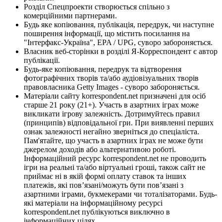
Розділ Спецпроекти створюється спільно з
комерційними партнерами.
Будь яке копіювання, публікація, передрук, чи наступне
поширення інформації, що містить посилання на
"Інтерфакс-Україна", EPA / UPG, суворо забороняється.
Власник веб-сторінки в розділі Я-Корреспондент є автор
публікації.
Будь-яке копіювання, передрук та відтворення
фотографічних творів та/або аудіовізуальних творів
правовласника Getty Images - суворо забороняється.
Матеріали сайту korrespondent.net призначені для осіб
старше 21 року (21+). Участь в азартних іграх може
викликати ігрову залежність. Дотримуйтесь правил
(принципів) відповідальної гри. При виявленні перших
ознак залежності негайно зверніться до спеціаліста.
Пам'ятайте, що участь в азартних іграх не може бути
джерелом доходів або альтернативою роботі.
Інформаційний ресурс korrespondent.net не проводить
ігри на реальні та/або віртуальні гроші, також сайт не
приймає ні в якій формі оплату ставок та інших
платежів, які пов’язані/можуть бути пов’язані з
азартними іграми, букмекерами чи тоталізаторами. Будь-
які матеріали на інформаційному ресурсі
korrespondent.net публікуються виключно в
інформаційних цілях.