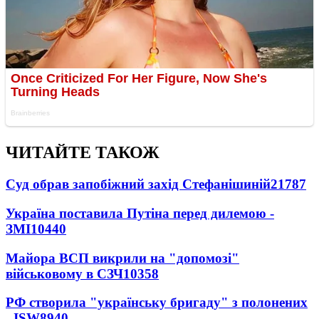
ЧИТАЙТЕ ТАКОЖ
Суд обрав запобіжний захід Стефанішиній
21787
Україна поставила Путіна перед дилемою -
ЗМІ
10440
Майора ВСП викрили на "допомозі"
військовому в СЗЧ
10358
РФ створила "українську бригаду" з полонених
- ISW
8940