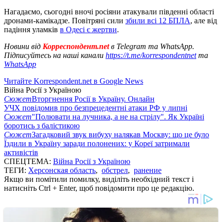
Нагадаємо, сьогодні вночі росіяни атакували південні області
дронами-камікадзе. Повітряні сили
збили всі 12 БПЛА
, але від
падіння уламків
в Одесі є жертви
.
Новини від
Корреспондент.net
в Telegram та WhatsApp.
Підписуйтесь на наші канали
https://t.me/korrespondentnet
та
WhatsApp
Читайте Korrespondent.net в Google News
Війна Росії з Україною
Сюжет
Вторгнення Росії в Україну. Онлайн
УЧХ повідомив про безпрецедентні атаки РФ у липні
Сюжет
"Полювати на лучника, а не на стрілу". Як Україні
боротись з балістикою
Сюжет
Загадковий звук вибуху налякав Москву: що це було
Їздили в Україну заради полонених: у Кореї затримали
активістів
СПЕЦТЕМА:
Війна Росії з Україною
ТЕГИ:
Херсонская область
,
обстрел
,
ранение
Якщо ви помітили помилку, виділіть необхідний текст і
натисніть Ctrl + Enter, щоб повідомити про це редакцію.