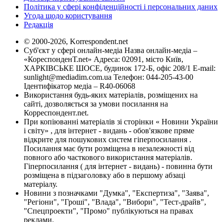
Політика у сфері конфіденційності і персональних даних
Угода щодо користування
Редакція
© 2000-2026, Korrespondent.net
Суб'єкт у сфері онлайн-медіа Назва онлайн-медіа –
«КореспонденТ.net» Адреса: 02091, місто Київ,
ХАРКІВСЬКЕ ШОСЕ, будинок 172-Б, офіс 208/1 E-mail:
sunlight@mediadim.com.ua
Телефон: 044-205-43-00
Ідентифікатор медіа – R40-06068
Використання будь-яких матеріалів, розміщених на
сайті, дозволяється за умови посилання на
Корреспондент.net.
При копіюванні матеріалів зі сторінки « Новини України
і світу» , для інтернет - видань - обов'язкове пряме
відкрите для пошукових систем гіперпосилання .
Посилання має бути розміщена в незалежності від
повного або часткового використання матеріалів.
Гіперпосилання ( для інтернет - видань) - повинна бути
розміщена в підзаголовку або в першому абзаці
матеріалу.
Новини з позначками "Думка", "Експертиза", "Заява",
"Регіони", "Гроші", "Влада", "Вибори", "Тест-драйв",
"Спецпроекти", "Промо" публікуються на правах
реклами.