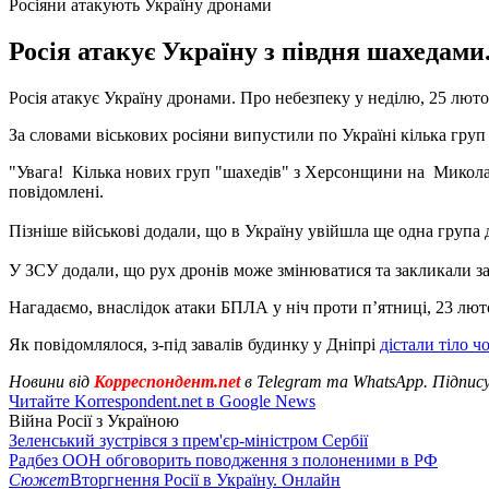
Росіяни атакують Україну дронами
Росія атакує Україну з півдня шахедами
Росія атакує Україну дронами. Про небезпеку у неділю, 25 лю
За словами віськових росіяни випустили по Україні кілька груп
"Увага! Кілька нових груп "шахедів" з Херсонщини на Микола
повідомлені.
Пізніше військові додали, що в Україну увійшла ще одна група
У ЗСУ додали, що рух дронів може змінюватися та закликали за
Нагадаємо, внаслідок атаки БПЛА у ніч проти п’ятниці, 23 лют
Як повідомлялося, з-під завалів будинку у Дніпрі
дістали тіло ч
Новини від
Корреспондент.net
в Telegram та WhatsApp. Підпис
Читайте Korrespondent.net в Google News
Війна Росії з Україною
Зеленський зустрівся з прем'єр-міністром Сербії
Радбез ООН обговорить поводження з полоненими в РФ
Сюжет
Вторгнення Росії в Україну. Онлайн