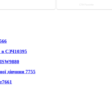
566
 в СЗЧ
10395
 ISW
9880
ної дівчини
7755
т
7661