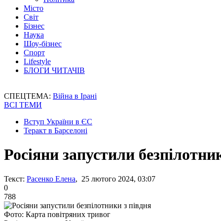
Місто
Світ
Бізнес
Наука
Шоу-бізнес
Спорт
Lifestyle
БЛОГИ ЧИТАЧІВ
СПЕЦТЕМА:
Війна в Ірані
ВСІ ТЕМИ
Вступ України в ЄС
Теракт в Барселоні
Росіяни запустили безпілотник
Текст:
Расенко Елена
, 25 лютого 2024, 03:07
0
788
Фото: Карта повітряних тривог