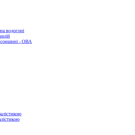
 на водогоні
анцій
рсонщині - ОВА
балістикою