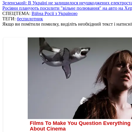
Зеленський: В Україні не залишилося неушкоджених електрост
Росіяни планують посилити "вільне полювання" на авто на Хе
СПЕЦТЕМА:
Війна Росії з Україною
ТЕГИ:
беспилотник
Якщо ви помітили помилку, виділіть необхідний текст і натисніт