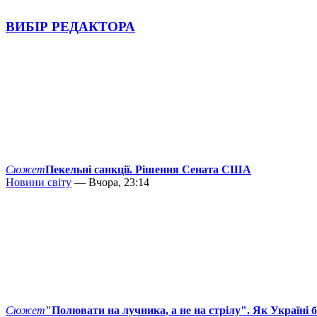
ВИБІР РЕДАКТОРА
Сюжет
Пекельні санкції. Рішення Сената США
Новини світу
— Вчора, 23:14
Сюжет
"Полювати на лучника, а не на стрілу". Як Україні 