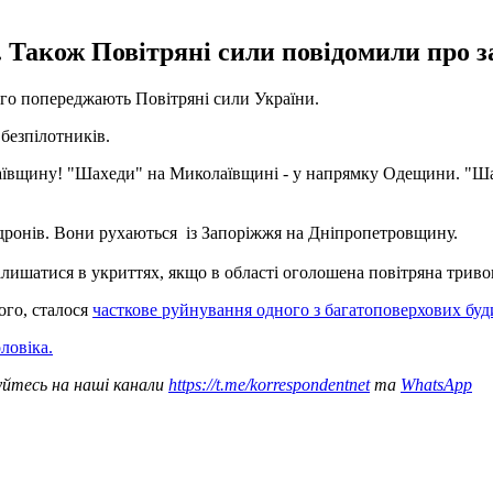
. Також Повітряні сили повідомили про з
того попереджають Повітряні сили України.
 безпілотників.
ївщину! "Шахеди" на Миколаївщині - у напрямку Одещини. "Шахе
 дронів. Вони рухаються із Запоріжжя на Дніпропетровщину.
лишатися в укриттях, якщо в області оголошена повітряна триво
ого, сталося
часткове руйнування одного з багатоповерхових буд
оловіка.
уйтесь на наші канали
https://t.me/korrespondentnet
та
WhatsApp