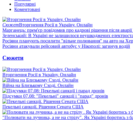
Популярні
Коментовані
Сюжет
Вторгнення Росії в Україну. Онлайн
Марганець: прем'єр повідомив про кадрові рішення після аварії
Зеленський: В Україні не залишилося неушкоджених електрост
Росіяни планують посилити "вільне полювання" на авто на Хе
Росіяни атакували рейсовий автобус у Нікополі: загинув водій
Сюжети
Вторгнення Росії в Україну. Онлайн
Війна на Близькому Сході. Онлайн
Підсумки 07.08: "Пекельні" санкції і "парад" дронів
Пекельні санкції. Рішення Сената США
"Полювати на лучника, а не на стрілу". Як Україні боротись з 