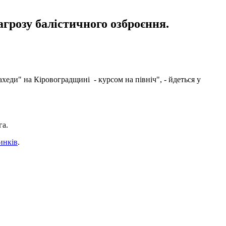
агрозу балістичного озброєння.
ди" на Кіровоградщині - курсом на північ", - йдеться у
га.
инків
.