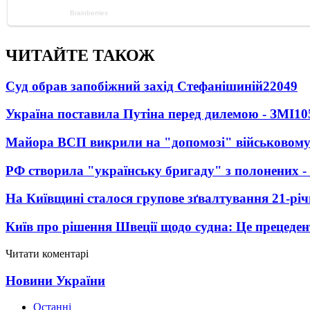
ЧИТАЙТЕ ТАКОЖ
Суд обрав запобіжний захід Стефанішиній
22049
Україна поставила Путіна перед дилемою - ЗМІ
10
Майора ВСП викрили на "допомозі" військовому
РФ створила "українську бригаду" з полонених -
На Київщині сталося групове зґвалтування 21-річ
Київ про рішення Швеції щодо судна: Це прецеден
Читати коментарі
Новини України
Останні