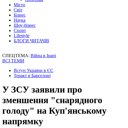
Місто
Світ
Бізнес
Наука
Шоу-бізнес
Спорт
Lifestyle
БЛОГИ ЧИТАЧІВ
СПЕЦТЕМА:
Війна в Ірані
ВСІ ТЕМИ
Вступ України в ЄС
Теракт в Барселоні
У ЗСУ заявили про
зменшення "снарядного
голоду" на Куп'янському
напрямку