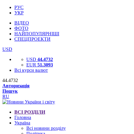
РУС
УКР
ВІДЕО
ФОТО
НАЙПОПУЛЯРНІШІ
СПЕЦПРОЕКТИ
USD
USD
44.4732
EUR
51.3093
Всі курси валют
44.4732
Авторизація
Пошук
RU
ВСІ РОЗДІЛИ
Головна
Україна
Всі новини розділу
Політика