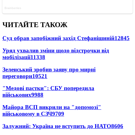
ЧИТАЙТЕ ТАКОЖ
Суд обрав запобіжний захід Стефанішиній
12845
Уряд ухвалив зміни щодо відстрочки від
мобілізації
11338
Зеленський зробив заяву про мирні
переговори
10521
"Медові пастки": СБУ попередила
військових
9988
Майора ВСП викрили на "допомозі"
військовому в СЗЧ
9709
Залужний: Україна не вступить до НАТО
8606