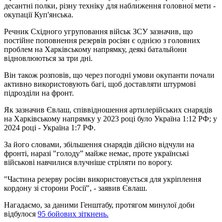
десантні полки, різну техніку для наближення головної мети -
окупації Куп'янська.
Речник Східного угруповання військ ЗСУ зазначив, що
постійне поповнення резервів росіян є однією з головних
проблем на Харківському напрямку, деякі батальйони
відновлюються за три дні.
Він також розповів, що через погодні умови окупанти почали
активно використовують багі, щоб доставляти штурмові
підрозділи на фронт.
Як зазначив Євлаш, співвідношення артилерійських снарядів
на Харківському напрямку у 2023 році було Україна 1:12 РФ; у
2024 році - Україна 1:7 РФ.
За його словами, збільшення снарядів дійсно відчули на
фронті, наразі "голоду” майже немає, проте українські
військові навчилися влучніше стріляти по ворогу.
"Частина резерву росіян використовується для укріплення
кордону зі сторони Росії", - заявив Євлаш.
Нагадаємо, за даними Генштабу, протягом минулої доби
відбулося
95 бойових зіткнень.