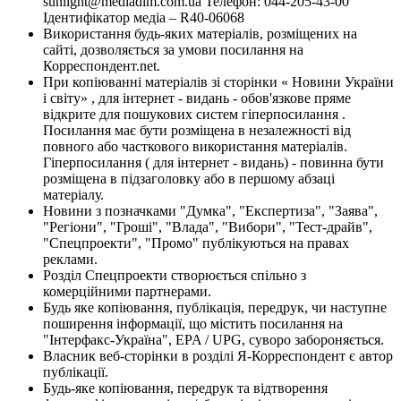
sunlight@mediadim.com.ua
Телефон: 044-205-43-00
Ідентифікатор медіа – R40-06068
Використання будь-яких матеріалів, розміщених на
сайті, дозволяється за умови посилання на
Корреспондент.net.
При копіюванні матеріалів зі сторінки « Новини України
і світу» , для інтернет - видань - обов'язкове пряме
відкрите для пошукових систем гіперпосилання .
Посилання має бути розміщена в незалежності від
повного або часткового використання матеріалів.
Гіперпосилання ( для інтернет - видань) - повинна бути
розміщена в підзаголовку або в першому абзаці
матеріалу.
Новини з позначками "Думка", "Експертиза", "Заява",
"Регіони", "Гроші", "Влада", "Вибори", "Тест-драйв",
"Спецпроекти", "Промо" публікуються на правах
реклами.
Розділ Спецпроекти створюється спільно з
комерційними партнерами.
Будь яке копіювання, публікація, передрук, чи наступне
поширення інформації, що містить посилання на
"Інтерфакс-Україна", EPA / UPG, суворо забороняється.
Власник веб-сторінки в розділі Я-Корреспондент є автор
публікації.
Будь-яке копіювання, передрук та відтворення