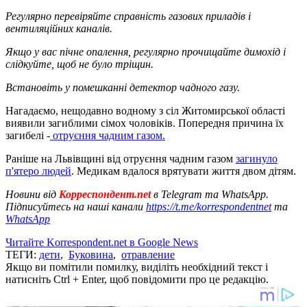
Регулярно перевіряйте справність газових приладів і
вентиляційних каналів.
Якщо у вас пічне опалення, регулярно прочищайте димохід і
слідкуйте, щоб не було тріщин.
Встановіть у помешканні детектор чадного газу.
Нагадаємо, нещодавно водному з сіл Житомирської області
виявили загиблими сімох чоловіків. Попередня причина їх
загибелі -
отруєння чадним газом.
Раніше на Львівщині від отруєння чадним газом
загинуло
п'ятеро людей
. Медикам вдалося врятувати життя двом дітям.
Новини від
Корреспондент.net
в Telegram та WhatsApp.
Підписуйтесь на наші канали
https://t.me/korrespondentnet
та
WhatsApp
Читайте Korrespondent.net в Google News
ТЕГИ:
дети
,
Буковина
,
отравление
Якщо ви помітили помилку, виділіть необхідний текст і
натисніть Ctrl + Enter, щоб повідомити про це редакцію.