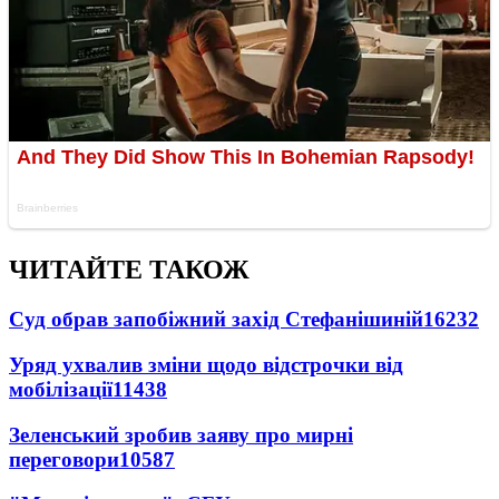
ЧИТАЙТЕ ТАКОЖ
Суд обрав запобіжний захід Стефанішиній
16232
Уряд ухвалив зміни щодо відстрочки від
мобілізації
11438
Зеленський зробив заяву про мирні
переговори
10587