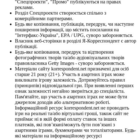
"Спецпроекти", "Промо" публікуються на правах
реклами.
Розділ Спецпроекти створюється спільно з
комерційними партнерами.
Будь яке копіювання, публікація, передрук, чи наступне
поширення інформації, що містить посилання на
"Інтерфакс-Україна", EPA / UPG, суворо забороняється.
Власник веб-сторінки в розділі Я-Корреспондент є автор
публікації.
Будь-яке копіювання, передрук та відтворення
фотографічних творів та/або аудіовізуальних творів
правовласника Getty Images - суворо забороняється.
Матеріали сайту korrespondent.net призначені для осіб
старше 21 року (21+). Участь в азартних іграх може
викликати ігрову залежність. Дотримуйтесь правил
(принципів) відповідальної гри. При виявленні перших
ознак залежності негайно зверніться до спеціаліста.
Пам'ятайте, що участь в азартних іграх не може бути
джерелом доходів або альтернативою роботі.
Інформаційний ресурс korrespondent.net не проводить
ігри на реальні та/або віртуальні гроші, також сайт не
приймає ні в якій формі оплату ставок та інших
платежів, які пов’язані/можуть бути пов’язані з
азартними іграми, букмекерами чи тоталізаторами. Будь-
які матеріали на інформаційному ресурсі