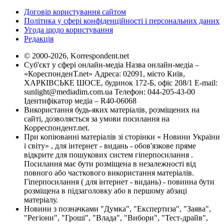
Договір користування сайтом
Політика у сфері конфіденційності і персональних даних
Угода щодо користування
Редакція
© 2000-2026, Korrespondent.net
Суб'єкт у сфері онлайн-медіа Назва онлайн-медіа –
«КореспонденТ.net» Адреса: 02091, місто Київ,
ХАРКІВСЬКЕ ШОСЕ, будинок 172-Б, офіс 208/1 E-mail:
sunlight@mediadim.com.ua
Телефон: 044-205-43-00
Ідентифікатор медіа – R40-06068
Використання будь-яких матеріалів, розміщених на
сайті, дозволяється за умови посилання на
Корреспондент.net.
При копіюванні матеріалів зі сторінки « Новини України
і світу» , для інтернет - видань - обов'язкове пряме
відкрите для пошукових систем гіперпосилання .
Посилання має бути розміщена в незалежності від
повного або часткового використання матеріалів.
Гіперпосилання ( для інтернет - видань) - повинна бути
розміщена в підзаголовку або в першому абзаці
матеріалу.
Новини з позначками "Думка", "Експертиза", "Заява",
"Регіони", "Гроші", "Влада", "Вибори", "Тест-драйв",