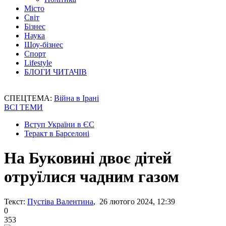
Місто
Світ
Бізнес
Наука
Шоу-бізнес
Спорт
Lifestyle
БЛОГИ ЧИТАЧІВ
СПЕЦТЕМА:
Війна в Ірані
ВСІ ТЕМИ
Вступ України в ЄС
Теракт в Барселоні
На Буковині двоє дітей
отруїлися чадним газом
Текст:
Пустіва Валентина
, 26 лютого 2024, 12:39
0
353