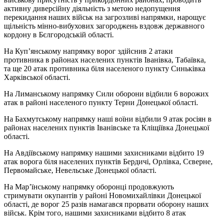
активну диверсійну діяльність з метою недопущення
перекидання наших військ на загрозливі напрямки, нарощує
щільність мінно-вибухових загороджень вздовж державного
кордону в Бєлгородській області.
На Куп’янському напрямку ворог здійснив 2 атаки
противника в районах населених пунктів Іванівка, Табаївка,
та ще 20 атак противника біля населеного пункту Синьківка
Харківської області.
На Лиманському напрямку Сили оборони відбили 6 ворожих
атак в районі населеного пункту Терни Донецької області.
На Бахмутському напрямку наші воїни відбили 9 атак росіян в
районах населених пунктів Іванівське та Кліщіївка Донецької
області.
На Авдіївському напрямку нашими захисниками відбито 19
атак ворога біля населених пунктів Бердичі, Орлівка, Сєверне,
Первомайське, Невельське Донецької області.
На Мар’їнському напрямку оборонці продовжують
стримувати окупантів у районі Новомихайлівки Донецької
області, де ворог 25 разів намагався прорвати оборону наших
військ. Крім того, нашими захисниками відбито 8 атак