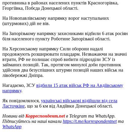
противника в районах населених пунктів Красногорівка,
Георгіївка, Побєда Донецької області.
На Новопавлівському напрямку ворог наступальних
(штурмових) дій не вів.
На Запорізькому напрямку захисниками відбили 6 атак росіян
біля населеного пункту Роботине Запорізької області.
На Херсонському напрямку Сили оборони надалі
продовжують розширювати плацдарм. Незважаючи на значні
втрати, РФ не полишає спроб вибити підрозділи ЗСУ із
займаних позицій. Так, протягом минулої доби противник
здійснив два безуспішних штурми позицій наших військ на
лівобережжі Дніпра.
Нагадаємо, ЗСУ
відбили 15 атак військ РФ на Авдіївському
напрямку
.
Як повідомлялося,
українські військові відійшли від села
Ласточкіне
, що за 6 км від Авдіївки Донецької області.
Новини від
Корреспондент.net
в Telegram та WhatsApp.
Підписуйтесь на наші канали
https://t.me/korrespondentnet
та
WhatsApp