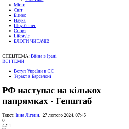
Місто
Світ
Бізнес
Наука
Шоу-бізнес
Спорт
Lifestyle
БЛОГИ ЧИТАЧІВ
СПЕЦТЕМА:
Війна в Ірані
ВСІ ТЕМИ
Вступ України в ЄС
Теракт в Барселоні
РФ наступає на кількох
напрямках - Генштаб
Текст:
Інна Літвин
, 27 лютого 2024, 07:45
0
4211