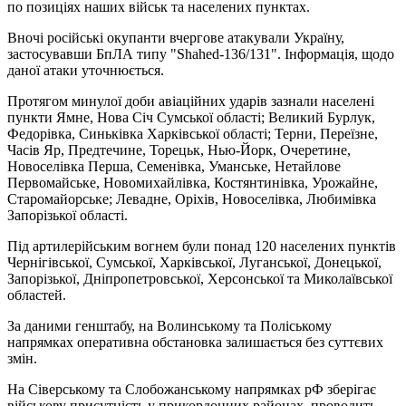
по позиціях наших військ та населених пунктах.
Вночі російські окупанти вчергове атакували Україну,
застосувавши БпЛА типу "Shahed-136/131". Інформація, щодо
даної атаки уточнюється.
Протягом минулої доби авіаційних ударів зазнали населені
пункти Ямне, Нова Січ Сумської області; Великий Бурлук,
Федорівка, Синьківка Харківської області; Терни, Переїзне,
Часів Яр, Предтечине, Торецьк, Нью-Йорк, Очеретине,
Новоселівка Перша, Семенівка, Уманське, Нетайлове
Первомайське, Новомихайлівка, Костянтинівка, Урожайне,
Старомайорське; Левадне, Оріхів, Новоселівка, Любимівка
Запорізької області.
Під артилерійським вогнем були понад 120 населених пунктів
Чернігівської, Сумської, Харківської, Луганської, Донецької,
Запорізької, Дніпропетровської, Херсонської та Миколаївської
областей.
За даними генштабу, на Волинському та Поліському
напрямках оперативна обстановка залишається без суттєвих
змін.
На Сіверському та Слобожанському напрямках рФ зберігає
військову присутність у прикордонних районах, проводить