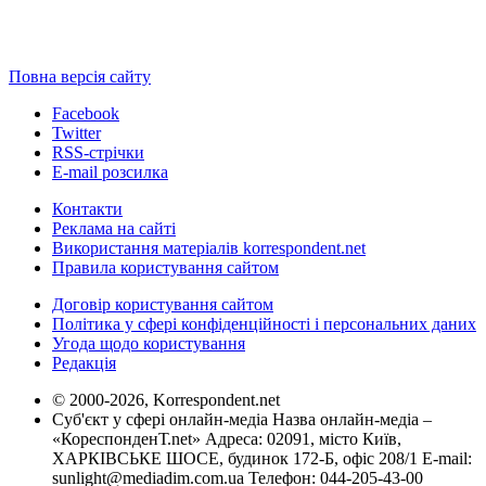
Повна версія сайту
Facebook
Twitter
RSS-стрічки
E-mail розсилка
Контакти
Реклама на сайті
Використання матеріалів korrespondent.net
Правила користування сайтом
Договір користування сайтом
Політика у сфері конфіденційності і персональних даних
Угода щодо користування
Редакція
© 2000-2026, Korrespondent.net
Суб'єкт у сфері онлайн-медіа Назва онлайн-медіа –
«КореспонденТ.net» Адреса: 02091, місто Київ,
ХАРКІВСЬКЕ ШОСЕ, будинок 172-Б, офіс 208/1 E-mail:
sunlight@mediadim.com.ua
Телефон: 044-205-43-00