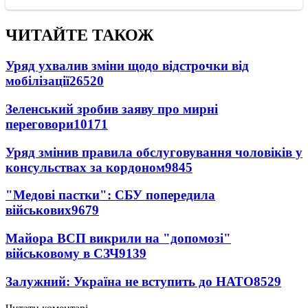
ЧИТАЙТЕ ТАКОЖ
Уряд ухвалив зміни щодо відстрочки від
мобілізації
26520
Зеленський зробив заяву про мирні
переговори
10171
Уряд змінив правила обслуговування чоловіків у
консульствах за кордоном
9845
"Медові пастки": СБУ попередила
військових
9679
Майора ВСП викрили на "допомозі"
військовому в СЗЧ
9139
Залужний: Україна не вступить до НАТО
8529