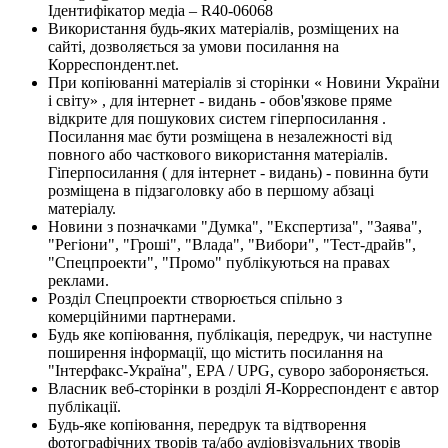
Ідентифікатор медіа – R40-06068
Використання будь-яких матеріалів, розміщених на
сайті, дозволяється за умови посилання на
Корреспондент.net.
При копіюванні матеріалів зі сторінки « Новини України
і світу» , для інтернет - видань - обов'язкове пряме
відкрите для пошукових систем гіперпосилання .
Посилання має бути розміщена в незалежності від
повного або часткового використання матеріалів.
Гіперпосилання ( для інтернет - видань) - повинна бути
розміщена в підзаголовку або в першому абзаці
матеріалу.
Новини з позначками "Думка", "Експертиза", "Заява",
"Регіони", "Гроші", "Влада", "Вибори", "Тест-драйв",
"Спецпроекти", "Промо" публікуються на правах
реклами.
Розділ Спецпроекти створюється спільно з
комерційними партнерами.
Будь яке копіювання, публікація, передрук, чи наступне
поширення інформації, що містить посилання на
"Інтерфакс-Україна", EPA / UPG, суворо забороняється.
Власник веб-сторінки в розділі Я-Корреспондент є автор
публікації.
Будь-яке копіювання, передрук та відтворення
фотографічних творів та/або аудіовізуальних творів