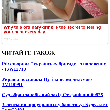
ЧИТАЙТЕ ТАКОЖ
РФ створила "українську бригаду" з полонених
- ISW
12713
Україна поставила Путіна перед дилемою -
ЗМІ
10991
Суд обрав запобіжний захід Стефанішиній
9825
Зеленський про українську балістику: Буде, але є
"але"
8494