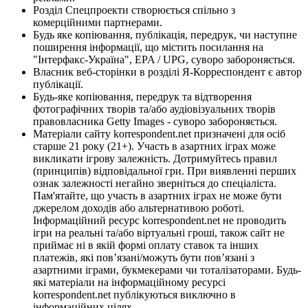
Розділ Спецпроекти створюється спільно з
комерційними партнерами.
Будь яке копіювання, публікація, передрук, чи наступне
поширення інформації, що містить посилання на
"Інтерфакс-Україна", EPA / UPG, суворо забороняється.
Власник веб-сторінки в розділі Я-Корреспондент є автор
публікації.
Будь-яке копіювання, передрук та відтворення
фотографічних творів та/або аудіовізуальних творів
правовласника Getty Images - суворо забороняється.
Матеріали сайту korrespondent.net призначені для осіб
старше 21 року (21+). Участь в азартних іграх може
викликати ігрову залежність. Дотримуйтесь правил
(принципів) відповідальної гри. При виявленні перших
ознак залежності негайно зверніться до спеціаліста.
Пам'ятайте, що участь в азартних іграх не може бути
джерелом доходів або альтернативою роботі.
Інформаційний ресурс korrespondent.net не проводить
ігри на реальні та/або віртуальні гроші, також сайт не
приймає ні в якій формі оплату ставок та інших
платежів, які пов’язані/можуть бути пов’язані з
азартними іграми, букмекерами чи тоталізаторами. Будь-
які матеріали на інформаційному ресурсі
korrespondent.net публікуються виключно в
інформаційних цілях.