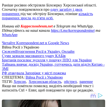
Раніше росіяни обстріляли Білозерку Херсонської області.
Спочатку повідомлялося про
одну загиблу і двох
поранених
під час обстрілу Білозерки, пізніше
кількість
поранених зросла до п'яти осіб.
Новини від
Корреспондент.net
в Telegram та WhatsApp.
Підписуйтесь на наші канали
https://t.me/korrespondentnet
та
WhatsApp
Читайте Korrespondent.net в Google News
Війна Росії з Україною
Сюжет
Вторгнення Росії в Україну. Онлайн
Суми зазнали масованого удару КАБів
Британія посилює зусилля у пошуку ППО для України
Тайвань вивчає досвід України, готуючись дати відсіч Китаю -
ЗМІ
РФ атакувала Запоріжя: у місті пожежа
СПЕЦТЕМА:
Війна Росії з Україною
ТЕГИ:
Херсон
,
Херсонская область
,
обстрел
,
ранение
Якщо ви помітили помилку, виділіть необхідний текст і
натисніть Ctrl + Enter, щоб повідомити про це редакцію.