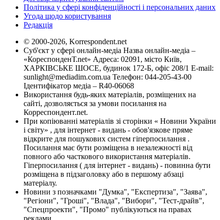
Політика у сфері конфіденційності і персональних даних
Угода щодо користування
Редакція
© 2000-2026, Korrespondent.net
Суб'єкт у сфері онлайн-медіа Назва онлайн-медіа –
«КореспонденТ.net» Адреса: 02091, місто Київ,
ХАРКІВСЬКЕ ШОСЕ, будинок 172-Б, офіс 208/1 E-mail:
sunlight@mediadim.com.ua
Телефон: 044-205-43-00
Ідентифікатор медіа – R40-06068
Використання будь-яких матеріалів, розміщених на
сайті, дозволяється за умови посилання на
Корреспондент.net.
При копіюванні матеріалів зі сторінки « Новини України
і світу» , для інтернет - видань - обов'язкове пряме
відкрите для пошукових систем гіперпосилання .
Посилання має бути розміщена в незалежності від
повного або часткового використання матеріалів.
Гіперпосилання ( для інтернет - видань) - повинна бути
розміщена в підзаголовку або в першому абзаці
матеріалу.
Новини з позначками "Думка", "Експертиза", "Заява",
"Регіони", "Гроші", "Влада", "Вибори", "Тест-драйв",
"Спецпроекти", "Промо" публікуються на правах
реклами.