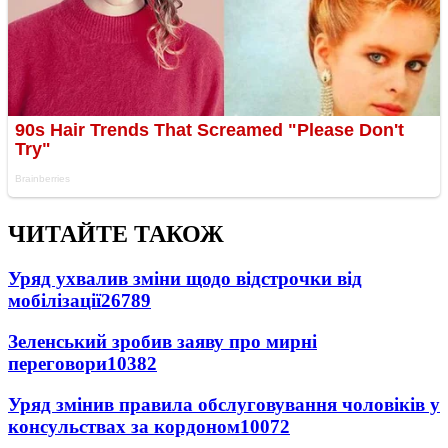
ЧИТАЙТЕ ТАКОЖ
Уряд ухвалив зміни щодо відстрочки від
мобілізації
26789
Зеленський зробив заяву про мирні
переговори
10382
Уряд змінив правила обслуговування чоловіків у
консульствах за кордоном
10072