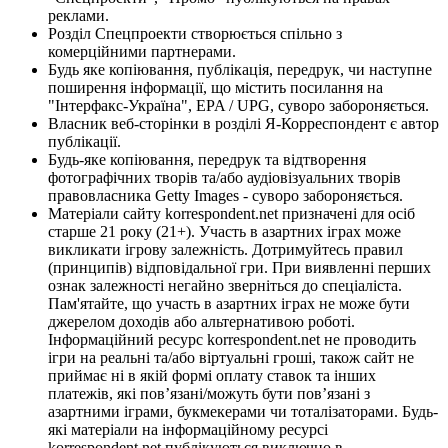
реклами.
Розділ Спецпроекти створюється спільно з
комерційними партнерами.
Будь яке копіювання, публікація, передрук, чи наступне
поширення інформації, що містить посилання на
"Інтерфакс-Україна", EPA / UPG, суворо забороняється.
Власник веб-сторінки в розділі Я-Корреспондент є автор
публікації.
Будь-яке копіювання, передрук та відтворення
фотографічних творів та/або аудіовізуальних творів
правовласника Getty Images - суворо забороняється.
Матеріали сайту korrespondent.net призначені для осіб
старше 21 року (21+). Участь в азартних іграх може
викликати ігрову залежність. Дотримуйтесь правил
(принципів) відповідальної гри. При виявленні перших
ознак залежності негайно зверніться до спеціаліста.
Пам'ятайте, що участь в азартних іграх не може бути
джерелом доходів або альтернативою роботі.
Інформаційний ресурс korrespondent.net не проводить
ігри на реальні та/або віртуальні гроші, також сайт не
приймає ні в якій формі оплату ставок та інших
платежів, які пов’язані/можуть бути пов’язані з
азартними іграми, букмекерами чи тоталізаторами. Будь-
які матеріали на інформаційному ресурсі
korrespondent.net публікуються виключно в