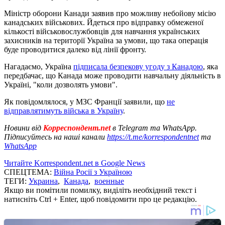
Міністр оборони Канади заявив про можливу небойову місію
канадських військових. Йдеться про відправку обмеженої
кількості військовослужбовців для навчання українських
захисників на території Україна за умови, що така операція
буде проводитися далеко від лінії фронту.
Нагадаємо, Україна
підписала безпекову угоду з Канадою
, яка
передбачає, що Канада може проводити навчальну діяльність в
Україні, "коли дозволять умови".
Як повідомлялося, у МЗС Франції заявили, що
не
відправлятимуть війська в Україну
.
Новини від
Корреспондент.net
в Telegram та WhatsApp.
Підписуйтесь на наші канали
https://t.me/korrespondentnet
та
WhatsApp
Читайте Korrespondent.net в Google News
СПЕЦТЕМА:
Війна Росії з Україною
ТЕГИ:
Украина
,
Канада
,
военные
Якщо ви помітили помилку, виділіть необхідний текст і
натисніть Ctrl + Enter, щоб повідомити про це редакцію.