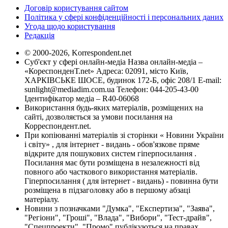
Договір користування сайтом
Політика у сфері конфіденційності і персональних даних
Угода щодо користування
Редакція
© 2000-2026, Korrespondent.net
Суб'єкт у сфері онлайн-медіа Назва онлайн-медіа –
«КореспонденТ.net» Адреса: 02091, місто Київ,
ХАРКІВСЬКЕ ШОСЕ, будинок 172-Б, офіс 208/1 E-mail:
sunlight@mediadim.com.ua
Телефон: 044-205-43-00
Ідентифікатор медіа – R40-06068
Використання будь-яких матеріалів, розміщених на
сайті, дозволяється за умови посилання на
Корреспондент.net.
При копіюванні матеріалів зі сторінки « Новини України
і світу» , для інтернет - видань - обов'язкове пряме
відкрите для пошукових систем гіперпосилання .
Посилання має бути розміщена в незалежності від
повного або часткового використання матеріалів.
Гіперпосилання ( для інтернет - видань) - повинна бути
розміщена в підзаголовку або в першому абзаці
матеріалу.
Новини з позначками "Думка", "Експертиза", "Заява",
"Регіони", "Гроші", "Влада", "Вибори", "Тест-драйв",
"Спецпроекти", "Промо" публікуються на правах