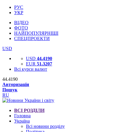
РУС
УКР
ВІДЕО
ФОТО
НАЙПОПУЛЯРНІШІ
СПЕЦПРОЕКТИ
USD
USD
44.4190
EUR
51.3207
Всі курси валют
44.4190
Авторизація
Пошук
RU
ВСІ РОЗДІЛИ
Головна
Україна
Всі новини розділу
Політика