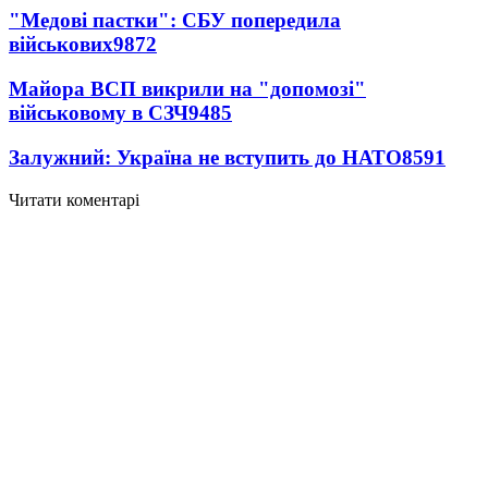
"Медові пастки": СБУ попередила
військових
9872
Майора ВСП викрили на "допомозі"
військовому в СЗЧ
9485
Залужний: Україна не вступить до НАТО
8591
Читати коментарі