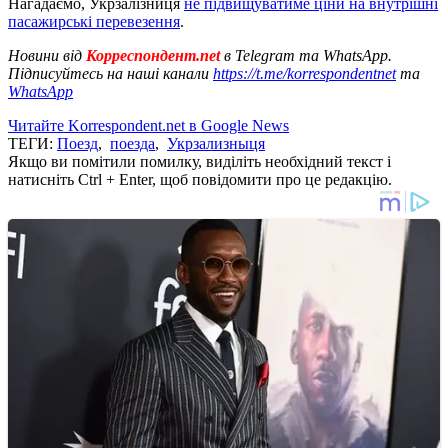
Нагадаємо, Укрзалізниця
не підвищуватиме ціни на внутрішні
пасажирські перевезення
.
Новини від
Корреспондент.net
в Telegram та WhatsApp.
Підписуйтесь на наші канали
https://t.me/korrespondentnet
та
WhatsApp
Читайте Korrespondent.net в Google News
ТЕГИ:
Поезд
,
поезда
,
Укрзализныця
Якщо ви помітили помилку, виділіть необхідний текст і
натисніть Ctrl + Enter, щоб повідомити про це редакцію.