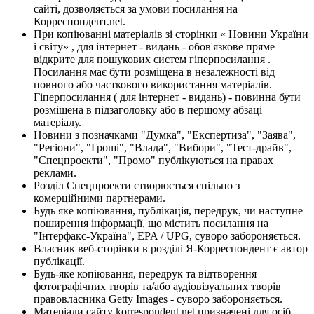
сайті, дозволяється за умови посилання на
Корреспондент.net.
При копіюванні матеріалів зі сторінки « Новини України
і світу» , для інтернет - видань - обов'язкове пряме
відкрите для пошукових систем гіперпосилання .
Посилання має бути розміщена в незалежності від
повного або часткового використання матеріалів.
Гіперпосилання ( для інтернет - видань) - повинна бути
розміщена в підзаголовку або в першому абзаці
матеріалу.
Новини з позначками "Думка", "Експертиза", "Заява",
"Регіони", "Гроші", "Влада", "Вибори", "Тест-драйв",
"Спецпроекти", "Промо" публікуються на правах
реклами.
Розділ Спецпроекти створюється спільно з
комерційними партнерами.
Будь яке копіювання, публікація, передрук, чи наступне
поширення інформації, що містить посилання на
"Інтерфакс-Україна", EPA / UPG, суворо забороняється.
Власник веб-сторінки в розділі Я-Корреспондент є автор
публікації.
Будь-яке копіювання, передрук та відтворення
фотографічних творів та/або аудіовізуальних творів
правовласника Getty Images - суворо забороняється.
Матеріали сайту korrespondent.net призначені для осіб