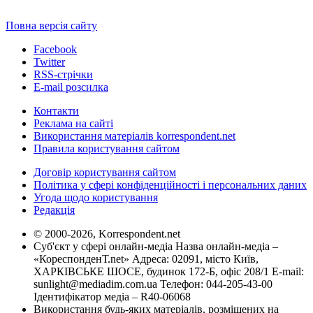
Повна версія сайту
Facebook
Twitter
RSS-стрічки
E-mail розсилка
Контакти
Реклама на сайті
Використання матеріалів korrespondent.net
Правила користування сайтом
Договір користування сайтом
Політика у сфері конфіденційності і персональних даних
Угода щодо користування
Редакція
© 2000-2026, Korrespondent.net
Суб'єкт у сфері онлайн-медіа Назва онлайн-медіа –
«КореспонденТ.net» Адреса: 02091, місто Київ,
ХАРКІВСЬКЕ ШОСЕ, будинок 172-Б, офіс 208/1 E-mail:
sunlight@mediadim.com.ua
Телефон: 044-205-43-00
Ідентифікатор медіа – R40-06068
Використання будь-яких матеріалів, розміщених на