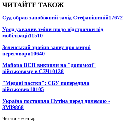
ЧИТАЙТЕ ТАКОЖ
Суд обрав запобіжний захід Стефанішиній
17672
Уряд ухвалив зміни щодо відстрочки від
мобілізації
11510
Зеленський зробив заяву про мирні
переговори
10640
Майора ВСП викрили на "допомозі"
військовому в СЗЧ
10138
"Медові пастки": СБУ попередила
військових
10105
Україна поставила Путіна перед дилемою -
ЗМІ
9868
Читати коментарі