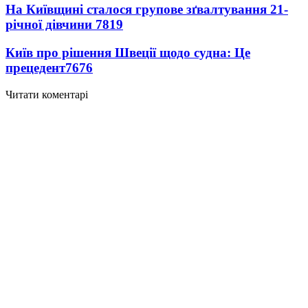
На Київщині сталося групове зґвалтування 21-
річної дівчини
7819
Київ про рішення Швеції щодо судна: Це
прецедент
7676
Читати коментарі