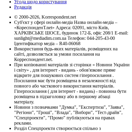
Угода щодо користування
Редакція
© 2000-2026, Korrespondent.net
Суб'єкт у сфері онлайн-медіа Назва онлайн-медіа –
«КореспонденТ.net» Адреса: 02091, місто Київ,
ХАРКІВСЬКЕ ШОСЕ, будинок 172-Б, офіс 208/1 E-mail:
sunlight@mediadim.com.ua
Телефон: 044-205-43-00
Ідентифікатор медіа – R40-06068
Використання будь-яких матеріалів, розміщених на
сайті, дозволяється за умови посилання на
Корреспондент.net.
При копіюванні матеріалів зі сторінки « Новини України
і світу» , для інтернет - видань - обов'язкове пряме
відкрите для пошукових систем гіперпосилання .
Посилання має бути розміщена в незалежності від
повного або часткового використання матеріалів.
Гіперпосилання ( для інтернет - видань) - повинна бути
розміщена в підзаголовку або в першому абзаці
матеріалу.
Новини з позначками "Думка", "Експертиза", "Заява",
"Регіони", "Гроші", "Влада", "Вибори", "Тест-драйв",
"Спецпроекти", "Промо" публікуються на правах
реклами.
Розділ Спецпроекти створюється спільно з