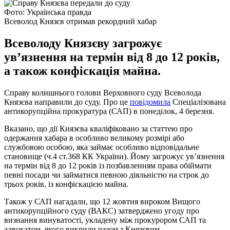
Фото: Українська правда
Всеволод Князєв отримав рекордний хабар
Всеволоду Князєву загрожує
ув’язнення на термін від 8 до 12 років,
а також конфіскація майна.
Справу колишнього голови Верховного суду Всеволода
Князєва направили до суду. Про це
повідомила
Спеціалізована
антикорупційна прокуратура (САП) в понеділок, 4 березня.
Вказано, що дії Князєва кваліфіковано за статтею про
одержання хабара в особливо великому розмірі або
службовою особою, яка займає особливо відповідальне
становище (ч.4 ст.368 КК України). Йому загрожує ув’язнення
на термін від 8 до 12 років із позбавленням права обіймати
певні посади чи займатися певною діяльністю на строк до
трьох років, із конфіскацією майна.
Також у САП нагадали, що 12 жовтня вироком Вищого
антикорупційного суду (ВАКС) затверджено угоду про
визнання винуватості, укладену між прокурором САП та
адвокатом, якого викрили разом з Князєвим.