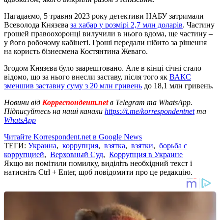
Нагадаємо, 5 травня 2023 року детективи НАБУ затримали
Всеволода Князєва
за хабар у розмірі 2,7 млн доларів
. Частину
грошей правоохоронці вилучили в нього вдома, ще частину –
у його робочому кабінеті. Гроші передали нібито за рішення
на користь бізнесмена Костянтина Жеваго.
Згодом Князєва було заарештовано. Але в кінці січні стало
відомо, що за нього внесли заставу, після того як
ВАКС
зменшив заставну суму з 20 млн гривень
до 18,1 млн гривень.
Новини від
Корреспондент.net
в Telegram та WhatsApp.
Підписуйтесь на наші канали
https://t.me/korrespondentnet
та
WhatsApp
Читайте Korrespondent.net в Google News
ТЕГИ:
Украина
,
коррупция
,
взятка
,
взятки
,
борьба с
коррупцией
,
Верховный Суд
,
Коррупция в Украине
Якщо ви помітили помилку, виділіть необхідний текст і
натисніть Ctrl + Enter, щоб повідомити про це редакцію.