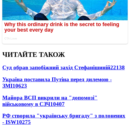
ЧИТАЙТЕ ТАКОЖ
Суд обрав запобіжний захід Стефанішиній
22138
Україна поставила Путіна перед дилемою -
ЗМІ
10623
Майора ВСП викрили на "допомозі"
військовому в СЗЧ
10407
РФ створила "українську бригаду" з полонених
- ISW
10275