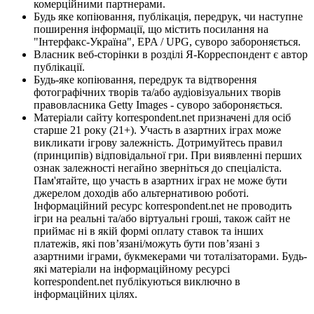
комерційними партнерами.
Будь яке копіювання, публікація, передрук, чи наступне
поширення інформації, що містить посилання на
"Інтерфакс-Україна", EPA / UPG, суворо забороняється.
Власник веб-сторінки в розділі Я-Корреспондент є автор
публікації.
Будь-яке копіювання, передрук та відтворення
фотографічних творів та/або аудіовізуальних творів
правовласника Getty Images - суворо забороняється.
Матеріали сайту korrespondent.net призначені для осіб
старше 21 року (21+). Участь в азартних іграх може
викликати ігрову залежність. Дотримуйтесь правил
(принципів) відповідальної гри. При виявленні перших
ознак залежності негайно зверніться до спеціаліста.
Пам'ятайте, що участь в азартних іграх не може бути
джерелом доходів або альтернативою роботі.
Інформаційний ресурс korrespondent.net не проводить
ігри на реальні та/або віртуальні гроші, також сайт не
приймає ні в якій формі оплату ставок та інших
платежів, які пов’язані/можуть бути пов’язані з
азартними іграми, букмекерами чи тоталізаторами. Будь-
які матеріали на інформаційному ресурсі
korrespondent.net публікуються виключно в
інформаційних цілях.