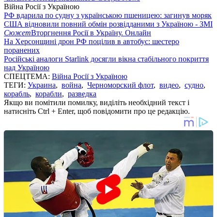
Війна Росії з Україною
РФ вдарила по судну з українською пшеницею: загинув моряк
США відновили повний обмін розвідданими з Україною - ЗМІ
Сюжет
Вторгнення Росії в Україну. Онлайн
На Херсонщині дрон РФ поцілив в автобус: шестеро
поранених
Російські аналоги Starlink досягли вікна стабільного покриття
над Україною
СПЕЦТЕМА:
Війна Росії з Україною
ТЕГИ:
Украина
,
война
,
Черноморский флот
,
видео
,
судно
,
корабль
,
корабли
,
разведка
Якщо ви помітили помилку, виділіть необхідний текст і
натисніть Ctrl + Enter, щоб повідомити про це редакцію.