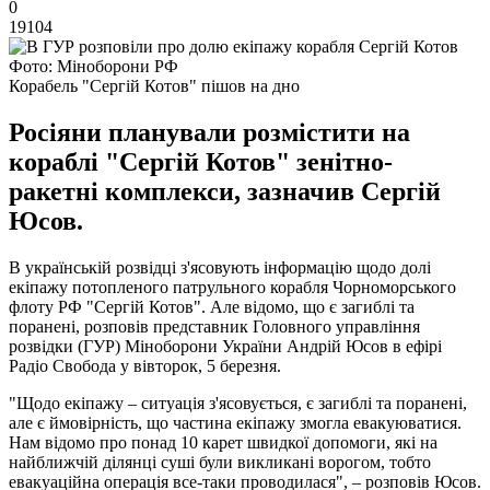
0
19104
Фото: Міноборони РФ
Корабель "Сергій Котов" пішов на дно
Росіяни планували розмістити на
кораблі "Сергій Котов" зенітно-
ракетні комплекси, зазначив Сергій
Юсов.
В українській розвідці з'ясовують інформацію щодо долі
екіпажу потопленого патрульного корабля Чорноморського
флоту РФ "Сергій Котов". Але відомо, що є загиблі та
поранені, розповів представник Головного управління
розвідки (ГУР) Міноборони України Андрій Юсов в ефірі
Радіо Свобода у вівторок, 5 березня.
"Щодо екіпажу – ситуація з'ясовується, є загиблі та поранені,
але є ймовірність, що частина екіпажу змогла евакуюватися.
Нам відомо про понад 10 карет швидкої допомоги, які на
найближчій ділянці суші були викликані ворогом, тобто
евакуаційна операція все-таки проводилася", – розповів Юсов.