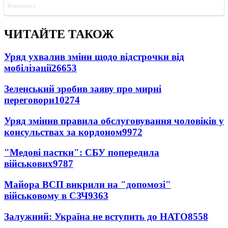
ЧИТАЙТЕ ТАКОЖ
Уряд ухвалив зміни щодо відстрочки від
мобілізації
26653
Зеленський зробив заяву про мирні
переговори
10274
Уряд змінив правила обслуговування чоловіків у
консульствах за кордоном
9972
"Медові пастки": СБУ попередила
військових
9787
Майора ВСП викрили на "допомозі"
військовому в СЗЧ
9363
Залужний: Україна не вступить до НАТО
8558