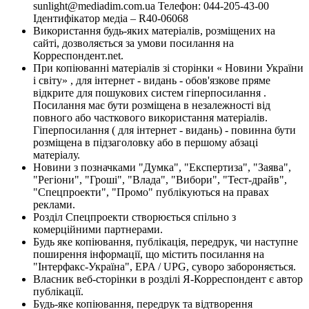
sunlight@mediadim.com.ua
Телефон: 044-205-43-00
Ідентифікатор медіа – R40-06068
Використання будь-яких матеріалів, розміщених на
сайті, дозволяється за умови посилання на
Корреспондент.net.
При копіюванні матеріалів зі сторінки « Новини України
і світу» , для інтернет - видань - обов'язкове пряме
відкрите для пошукових систем гіперпосилання .
Посилання має бути розміщена в незалежності від
повного або часткового використання матеріалів.
Гіперпосилання ( для інтернет - видань) - повинна бути
розміщена в підзаголовку або в першому абзаці
матеріалу.
Новини з позначками "Думка", "Експертиза", "Заява",
"Регіони", "Гроші", "Влада", "Вибори", "Тест-драйв",
"Спецпроекти", "Промо" публікуються на правах
реклами.
Розділ Спецпроекти створюється спільно з
комерційними партнерами.
Будь яке копіювання, публікація, передрук, чи наступне
поширення інформації, що містить посилання на
"Інтерфакс-Україна", EPA / UPG, суворо забороняється.
Власник веб-сторінки в розділі Я-Корреспондент є автор
публікації.
Будь-яке копіювання, передрук та відтворення