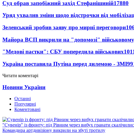
Суд обрав запобіжний захід Стефанішиній
17880
Уряд ухвалив зміни щодо відстрочки від мобілізац
Зеленський зробив заяву про мирні переговори
10
Майора ВСП викрили на "допомозі" військовому
"Медові пастки": СБУ попередила військових
101
Україна поставила Путіна перед дилемою - ЗМІ
99
Читати коментарі
Новини України
Останні
Популярні
Коментовані
"Сувенір" із фронту: під Рівним через вибух гранати скалічили
Командира артдивізіону викрили на збуті тротилу