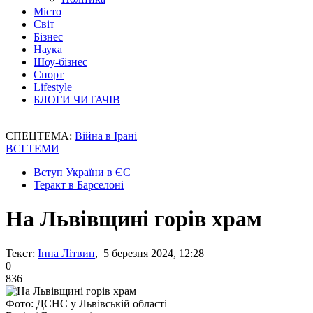
Місто
Світ
Бізнес
Наука
Шоу-бізнес
Спорт
Lifestyle
БЛОГИ ЧИТАЧІВ
СПЕЦТЕМА:
Війна в Ірані
ВСІ ТЕМИ
Вступ України в ЄС
Теракт в Барселоні
На Львівщині горів храм
Текст:
Інна Літвин
, 5 березня 2024, 12:28
0
836
Фото: ДСНС у Львівській області