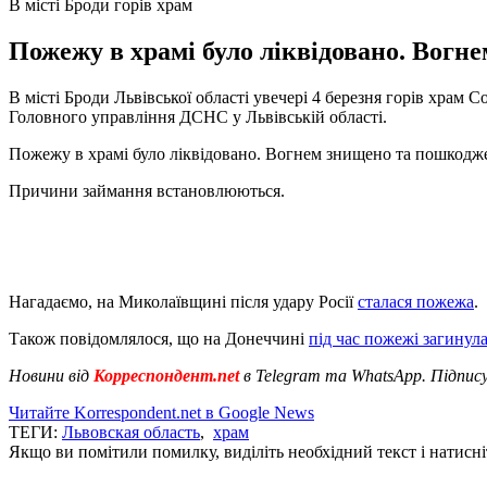
В місті Броди горів храм
Пожежу в храмі було ліквідовано. Вогн
В місті Броди Львівської області увечері 4 березня горів храм 
Головного управління ДСНС у Львівській області.
Пожежу в храмі було ліквідовано. Вогнем знищено та пошкодже
Причини займання встановлюються.
Нагадаємо, на Миколаївщині після удару Росії
сталася пожежа
.
Також повідомлялося, що на Донеччині
під час пожежі загинул
Новини від
Корреспондент.net
в Telegram та WhatsApp. Підпис
Читайте Korrespondent.net в Google News
ТЕГИ:
Львовская область
,
храм
Якщо ви помітили помилку, виділіть необхідний текст і натисніт