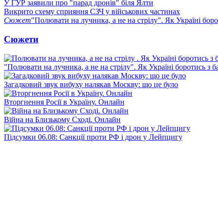
У ГУР заявили про "парад дронів" біля Ялти
Викрито схему сприяння СЗЧ у військових частинах
Сюжет
"Полювати на лучника, а не на стрілу". Як Україні бор
Сюжети
"Полювати на лучника, а не на стрілу". Як Україні боротись з 
Загадковий звук вибуху налякав Москву: що це було
Вторгнення Росії в Україну. Онлайн
Війна на Близькому Сході. Онлайн
Підсумки 06.08: Санкції проти РФ і дрон у Лейпцигу