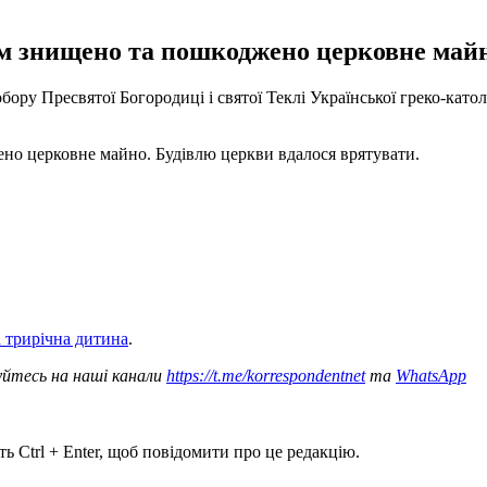
ем знищено та пошкоджено церковне майн
Собору Пресвятої Богородиці і святої Теклі Української греко-ка
но церковне майно. Будівлю церкви вдалося врятувати.
а трирічна дитина
.
уйтесь на наші канали
https://t.me/korrespondentnet
та
WhatsApp
ь Ctrl + Enter, щоб повідомити про це редакцію.