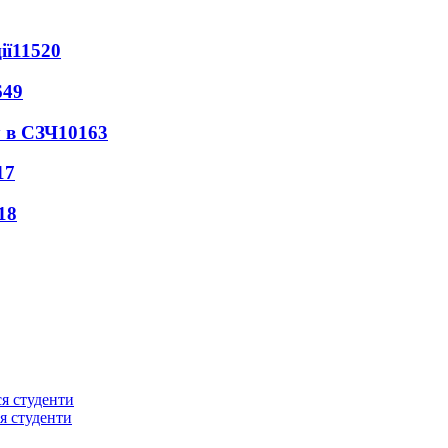
ії
11520
649
 в СЗЧ
10163
17
18
ся студенти