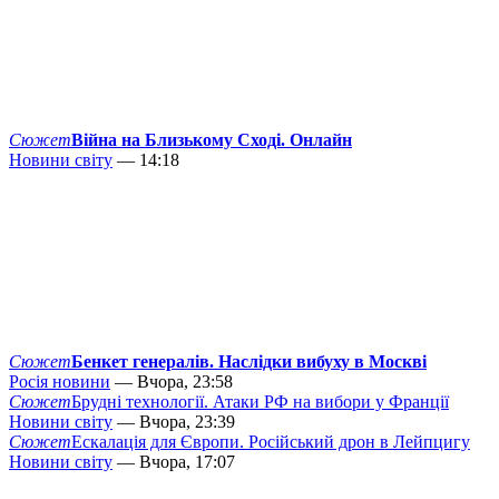
Сюжет
Війна на Близькому Сході. Онлайн
Новини світу
— 14:18
Сюжет
Бенкет генералів. Наслідки вибуху в Москві
Росія новини
— Вчора, 23:58
Сюжет
Брудні технології. Атаки РФ на вибори у Франції
Новини світу
— Вчора, 23:39
Сюжет
Ескалація для Європи. Російський дрон в Лейпцигу
Новини світу
— Вчора, 17:07