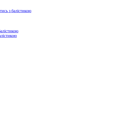
отись з балістикою
балістикою