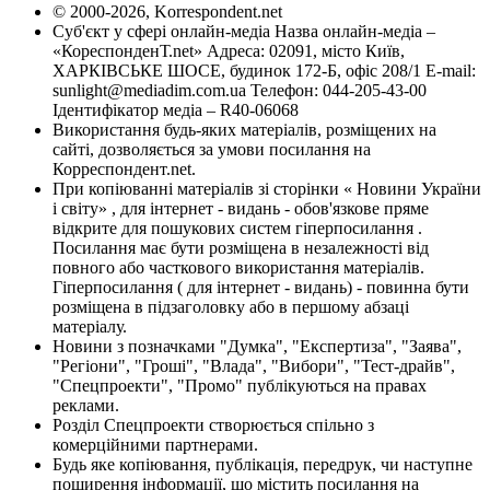
© 2000-2026, Korrespondent.net
Суб'єкт у сфері онлайн-медіа Назва онлайн-медіа –
«КореспонденТ.net» Адреса: 02091, місто Київ,
ХАРКІВСЬКЕ ШОСЕ, будинок 172-Б, офіс 208/1 E-mail:
sunlight@mediadim.com.ua
Телефон: 044-205-43-00
Ідентифікатор медіа – R40-06068
Використання будь-яких матеріалів, розміщених на
сайті, дозволяється за умови посилання на
Корреспондент.net.
При копіюванні матеріалів зі сторінки « Новини України
і світу» , для інтернет - видань - обов'язкове пряме
відкрите для пошукових систем гіперпосилання .
Посилання має бути розміщена в незалежності від
повного або часткового використання матеріалів.
Гіперпосилання ( для інтернет - видань) - повинна бути
розміщена в підзаголовку або в першому абзаці
матеріалу.
Новини з позначками "Думка", "Експертиза", "Заява",
"Регіони", "Гроші", "Влада", "Вибори", "Тест-драйв",
"Спецпроекти", "Промо" публікуються на правах
реклами.
Розділ Спецпроекти створюється спільно з
комерційними партнерами.
Будь яке копіювання, публікація, передрук, чи наступне
поширення інформації, що містить посилання на