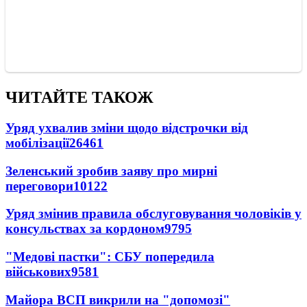
ЧИТАЙТЕ ТАКОЖ
Уряд ухвалив зміни щодо відстрочки від
мобілізації
26461
Зеленський зробив заяву про мирні
переговори
10122
Уряд змінив правила обслуговування чоловіків у
консульствах за кордоном
9795
"Медові пастки": СБУ попередила
військових
9581
Майора ВСП викрили на "допомозі"