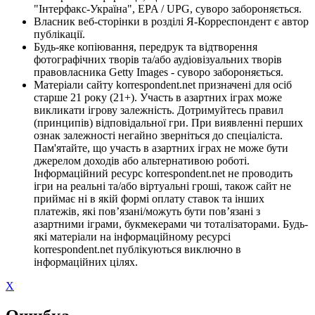
"Інтерфакс-Україна", EPA / UPG, суворо забороняється.
Власник веб-сторінки в розділі Я-Корреспондент є автор
публікації.
Будь-яке копіювання, передрук та відтворення
фотографічних творів та/або аудіовізуальних творів
правовласника Getty Images - суворо забороняється.
Матеріали сайту korrespondent.net призначені для осіб
старше 21 року (21+). Участь в азартних іграх може
викликати ігрову залежність. Дотримуйтесь правил
(принципів) відповідальної гри. При виявленні перших
ознак залежності негайно зверніться до спеціаліста.
Пам'ятайте, що участь в азартних іграх не може бути
джерелом доходів або альтернативою роботі.
Інформаційний ресурс korrespondent.net не проводить
ігри на реальні та/або віртуальні гроші, також сайт не
приймає ні в якій формі оплату ставок та інших
платежів, які пов’язані/можуть бути пов’язані з
азартними іграми, букмекерами чи тоталізаторами. Будь-
які матеріали на інформаційному ресурсі
korrespondent.net публікуються виключно в
інформаційних цілях.
X