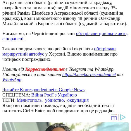
Астраханської області (раніше засуджений за крадіжку,
шахрайство та вимагання); водій мінометного взводу 35-
річний Раміль Шамбаєв з Астраханської області (судимий за
крадіжку), водій мінометного взводу 48-річний Олександр
Михайлівський з Воронезької області (судимий за наркотики).
Нагадаємо, на Чернігівщині росіяни
обстріляли цивільне авто,
є поранені.
Також повідомлялося, що російські окупанти
обстріляли
маршрутний автобус
у Херсоні. Відомо щонайменше про
чотирьох постраждалих.
Новини від
Корреспондент.net
в Telegram та WhatsApp.
Підписуйтесь на наші канали
https://t.me/korrespondentnet
та
WhatsApp
Читайте Korrespondent.net в Google News
СПЕЦТЕМА:
Війна Росії з Україною
ТЕГИ:
Мелитополь
,
убийство
,
оккупация
Якщо ви помітили помилку, виділіть необхідний текст і
натисніть Ctrl + Enter, щоб повідомити про це редакцію.