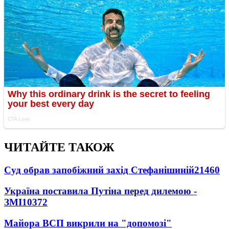
ЧИТАЙТЕ ТАКОЖ
Суд обрав запобіжний захід Стефанішиній
21460
Україна поставила Путіна перед дилемою -
ЗМІ
10372
Майора ВСП викрили на "допомозі"