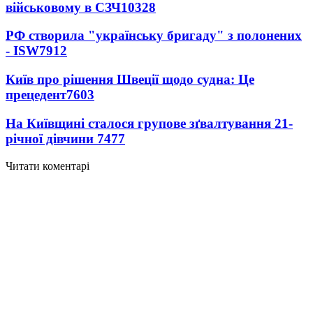
військовому в СЗЧ
10328
РФ створила "українську бригаду" з полонених
- ISW
7912
Київ про рішення Швеції щодо судна: Це
прецедент
7603
На Київщині сталося групове зґвалтування 21-
річної дівчини
7477
Читати коментарі