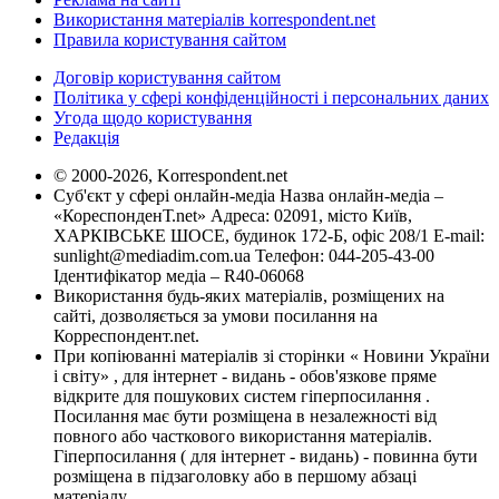
Використання матеріалів korrespondent.net
Правила користування сайтом
Договір користування сайтом
Політика у сфері конфіденційності і персональних даних
Угода щодо користування
Редакція
© 2000-2026, Korrespondent.net
Суб'єкт у сфері онлайн-медіа Назва онлайн-медіа –
«КореспонденТ.net» Адреса: 02091, місто Київ,
ХАРКІВСЬКЕ ШОСЕ, будинок 172-Б, офіс 208/1 E-mail:
sunlight@mediadim.com.ua
Телефон: 044-205-43-00
Ідентифікатор медіа – R40-06068
Використання будь-яких матеріалів, розміщених на
сайті, дозволяється за умови посилання на
Корреспондент.net.
При копіюванні матеріалів зі сторінки « Новини України
і світу» , для інтернет - видань - обов'язкове пряме
відкрите для пошукових систем гіперпосилання .
Посилання має бути розміщена в незалежності від
повного або часткового використання матеріалів.
Гіперпосилання ( для інтернет - видань) - повинна бути
розміщена в підзаголовку або в першому абзаці
матеріалу.