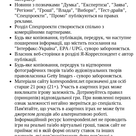
Новини з позначками "Думка", "Експертиза", "Заява",
"Регіони", "Гроші", "Влада", "Вибори", "Тест-драйв",
"Спецпроекти", "Промо" публікуються на правах
реклами.
Розділ Спецпроекти створюється спільно з
комерційними партнерами.
Будь яке копіювання, публікація, передрук, чи наступне
поширення інформації, що містить посилання на
"Інтерфакс-Україна", EPA / UPG, суворо забороняється.
Власник веб-сторінки в розділі Я-Корреспондент є автор
публікації.
Будь-яке копіювання, передрук та відтворення
фотографічних творів та/або аудіовізуальних творів
правовласника Getty Images - суворо забороняється.
Матеріали сайту korrespondent.net призначені для осіб
старше 21 року (21+). Участь в азартних іграх може
викликати ігрову залежність. Дотримуйтесь правил
(принципів) відповідальної гри. При виявленні перших
ознак залежності негайно зверніться до спеціаліста.
Пам'ятайте, що участь в азартних іграх не може бути
джерелом доходів або альтернативою роботі.
Інформаційний ресурс korrespondent.net не проводить
ігри на реальні та/або віртуальні гроші, також сайт не
приймає ні в якій формі оплату ставок та інших
платежів, які пов’язані/можуть бути пов’язані з