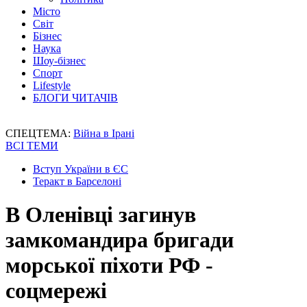
Місто
Світ
Бізнес
Наука
Шоу-бізнес
Спорт
Lifestyle
БЛОГИ ЧИТАЧІВ
СПЕЦТЕМА:
Війна в Ірані
ВСІ ТЕМИ
Вступ України в ЄС
Теракт в Барселоні
В Оленівці загинув
замкомандира бригади
морської піхоти РФ -
соцмережі