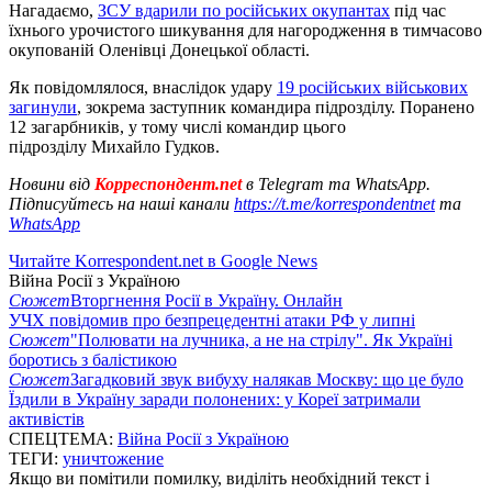
Нагадаємо,
ЗСУ вдарили по російських окупантах
під час
їхнього урочистого шикування для нагородження в тимчасово
окупованій Оленівці Донецької області.
Як повідомлялося, внаслідок удару
19 російських військових
загинули
, зокрема заступник командира підрозділу. Поранено
12 загарбників, у тому числі командир цього
підрозділу Михайло Гудков.
Новини від
Корреспондент.net
в Telegram та WhatsApp.
Підписуйтесь на наші канали
https://t.me/korrespondentnet
та
WhatsApp
Читайте Korrespondent.net в Google News
Війна Росії з Україною
Сюжет
Вторгнення Росії в Україну. Онлайн
УЧХ повідомив про безпрецедентні атаки РФ у липні
Сюжет
"Полювати на лучника, а не на стрілу". Як Україні
боротись з балістикою
Сюжет
Загадковий звук вибуху налякав Москву: що це було
Їздили в Україну заради полонених: у Кореї затримали
активістів
СПЕЦТЕМА:
Війна Росії з Україною
ТЕГИ:
уничтожение
Якщо ви помітили помилку, виділіть необхідний текст і