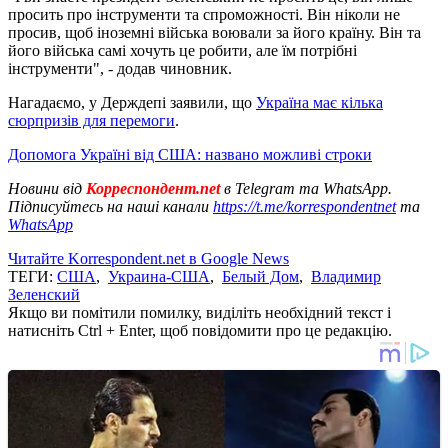
просить про інструменти та спроможності. Він ніколи не
просив, щоб іноземні війська воювали за його країну. Він та
його війська самі хочуть це робити, але їм потрібні
інструменти", - додав чиновник.
Нагадаємо, у Держдепі заявили, що
Україна має кілька
сюрпризів для перемоги
.
Допомога Україні від США: названо можливі строки
Новини від
Корреспондент.net
в Telegram та WhatsApp.
Підписуйтесь на наші канали
https://t.me/korrespondentnet
та
WhatsApp
Читайте Korrespondent.net в Google News
ТЕГИ:
США
,
Украина-США
,
Белый Дом
,
Владимир
Зеленский
Якщо ви помітили помилку, виділіть необхідний текст і
натисніть Ctrl + Enter, щоб повідомити про це редакцію.