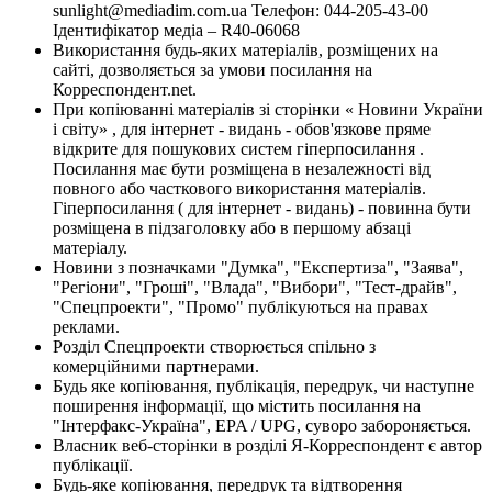
sunlight@mediadim.com.ua
Телефон: 044-205-43-00
Ідентифікатор медіа – R40-06068
Використання будь-яких матеріалів, розміщених на
сайті, дозволяється за умови посилання на
Корреспондент.net.
При копіюванні матеріалів зі сторінки « Новини України
і світу» , для інтернет - видань - обов'язкове пряме
відкрите для пошукових систем гіперпосилання .
Посилання має бути розміщена в незалежності від
повного або часткового використання матеріалів.
Гіперпосилання ( для інтернет - видань) - повинна бути
розміщена в підзаголовку або в першому абзаці
матеріалу.
Новини з позначками "Думка", "Експертиза", "Заява",
"Регіони", "Гроші", "Влада", "Вибори", "Тест-драйв",
"Спецпроекти", "Промо" публікуються на правах
реклами.
Розділ Спецпроекти створюється спільно з
комерційними партнерами.
Будь яке копіювання, публікація, передрук, чи наступне
поширення інформації, що містить посилання на
"Інтерфакс-Україна", EPA / UPG, суворо забороняється.
Власник веб-сторінки в розділі Я-Корреспондент є автор
публікації.
Будь-яке копіювання, передрук та відтворення