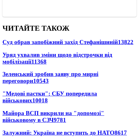
ЧИТАЙТЕ ТАКОЖ
Суд обрав запобіжний захід Стефанішиній
13822
Уряд ухвалив зміни щодо відстрочки від
мобілізації
11368
Зеленський зробив заяву про мирні
переговори
10543
"Медові пастки": СБУ попередила
військових
10018
Майора ВСП викрили на "допомозі"
військовому в СЗЧ
9781
Залужний: Україна не вступить до НАТО
8617