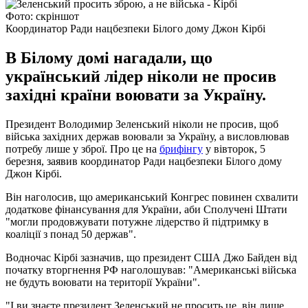
Фото: скріншот
Координатор Ради нацбезпеки Білого дому Джон Кірбі
В Білому домі нагадали, що
український лідер ніколи не просив
західні країни воювати за Україну.
Президент Володимир Зеленський ніколи не просив, щоб
війська західних держав воювали за Україну, а висловлював
потребу лише у зброї. Про це на
брифінгу
у вівторок, 5
березня, заявив координатор Ради нацбезпеки Білого дому
Джон Кірбі.
Він наголосив, що американський Конгрес повинен схвалити
додаткове фінансування для України, аби Сполучені Штати
"могли продовжувати потужне лідерство й підтримку в
коаліції з понад 50 держав".
Водночас Кірбі зазначив, що президент США Джо Байден від
початку вторгнення РФ наголошував: "Американські війська
не будуть воювати на території України".
"І ви знаєте президент Зеленський не просить це, він лише