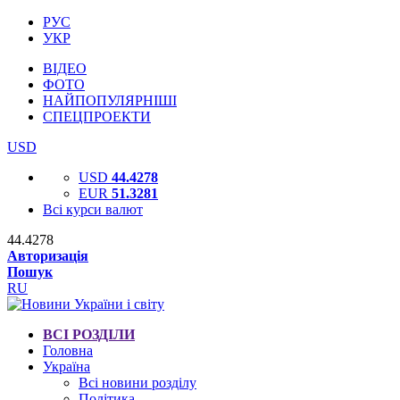
РУС
УКР
ВІДЕО
ФОТО
НАЙПОПУЛЯРНІШІ
СПЕЦПРОЕКТИ
USD
USD
44.4278
EUR
51.3281
Всі курси валют
44.4278
Авторизація
Пошук
RU
ВСІ РОЗДІЛИ
Головна
Україна
Всі новини розділу
Політика