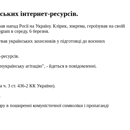
ських інтернет-ресурсів.
напад Росії на Україну. Клірик, зокрема, героїзував на своїй
gram в середу, 6 березня.
вав українських захисників у підготовці до воєнних
ресурсів.
українську агітацію", - йдеться в повідомленні.
та ч. 3 ст. 436-2 КК України).
.
зру в поширенні комуністичної символіки і пропаганді