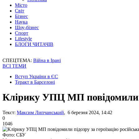
Місто
Світ
Бізнес
Наука
Шоу-бізнес
Спорт
Lifestyle
БЛОГИ ЧИТАЧІВ
СПЕЦТЕМА:
Війна в Ірані
ВСІ ТЕМИ
Вступ України в ЄС
Теракт в Барселоні
Клірику УПЦ МП повідомили пі
Текст:
Максим Липчанський
, 6 березня 2024, 14:42
0
1046
Фото: СБУ