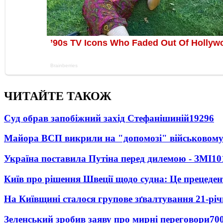
ЧИТАЙТЕ ТАКОЖ
Суд обрав запобіжний захід Стефанішиній
19296
Майора ВСП викрили на "допомозі" військовому
Україна поставила Путіна перед дилемою - ЗМІ
10
Київ про рішення Швеції щодо судна: Це прецеден
На Київщині сталося групове зґвалтування 21-річ
Зеленський зробив заяву про мирні переговори
70