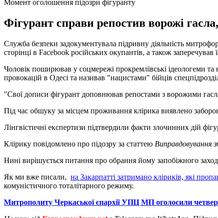
Момент оголошення підозри фігуранту
Фігурант справи репостив ворожі гасла,
Служба безпеки задокументувала підривну діяльність митрофорно
сторінці в Facebook російських окупантів, а також заперечував
Чоловік поширював у соцмережі прокремлівські ідеологеми та н
провокацій в Одесі та називав "нацистами" бійців спецпідрозд
"Свої дописи фігурант доповнював репостами з ворожими гасла
Під час обшуку за місцем проживання клірика виявлено заборон
Лінгвістичні експертизи підтвердили факти злочинних дій фігу
Клірику повідомлено про підозру за статтею
Виправдовування зб
Нині вирішується питання про обрання йому запобіжного заход
Як ми вже писали,
на Закарпатті затримано кліриків, які про
комуністичного тоталітарного режиму.
Митрополиту Черкаської єпархії УПЦ МП оголосили четверт