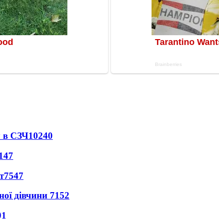
 в СЗЧ
10240
147
т
7547
ної дівчини
7152
01