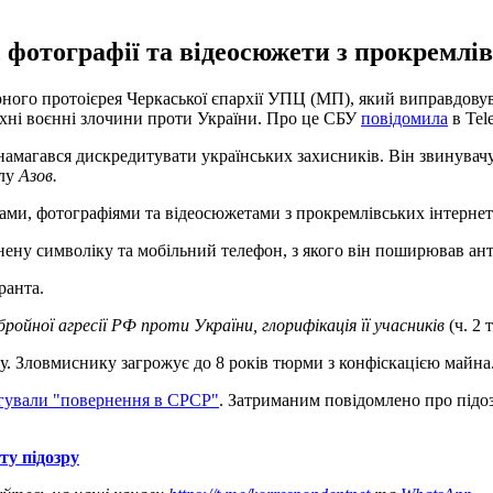
 фотографії та відеосюжети з прокремлів
го протоієрея Черкаської єпархії УПЦ (МП), який виправдовував 
 їхні воєнні злочини проти України. Про це СБУ
повідомила
в Tele
амагався дискредитувати українських захисників. Він звинувачу
ілу
Азов.
ми, фотографіями та відеосюжетами з прокремлівських інтернет-
ену символіку та мобільний телефон, з якого він поширював анти
ранта.
ройної агресії РФ проти України, глорифікація її учасників
(ч. 2 
у. Зловмиснику загрожує до 8 років тюрми з конфіскацією майна
пагували "повернення в СРСР"
. Затриманим повідомлено про підо
у підозру