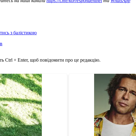
уйтесь на наші канали
https://t.me/korrespondentnet
та
WhatsApp
отись з балістикою
ів
ь Ctrl + Enter, щоб повідомити про це редакцію.