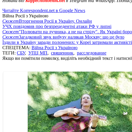
Новини від
Корреспондент.net
в Telegram та WhatsApp. Підпис
Читайте Korrespondent.net в Google News
Війна Росії з Україною
Сюжет
Вторгнення Росії в Україну. Онлайн
УЧХ повідомив про безпрецедентні атаки РФ у липні
Сюжет
"Полювати на лучника, а не на стрілу". Як Україні бор
Сюжет
Загадковий звук вибуху налякав Москву: що це було
Їздили в Україну заради полонених: у Кореї затримали активіст
СПЕЦТЕМА:
Війна Росії з Україною
ТЕГИ:
СБУ
,
УПЦ МП
,
священник
,
расследование
Якщо ви помітили помилку, виділіть необхідний текст і натисніт