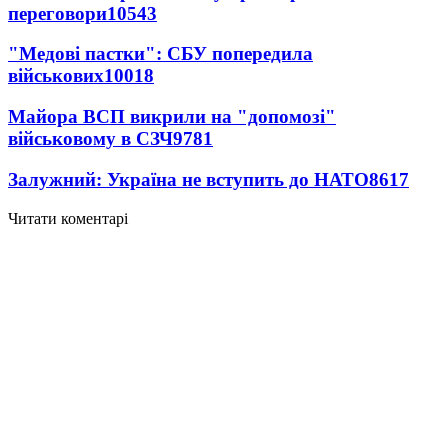
переговори
10543
"Медові пастки": СБУ попередила
військових
10018
Майора ВСП викрили на "допомозі"
військовому в СЗЧ
9781
Залужний: Україна не вступить до НАТО
8617
Читати коментарі