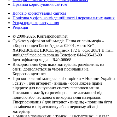
Правила користування сайтом
Договір користування сайтом
Політика у сфері конфіденційності і персональних даних
Угода щодо користування
Редакція
© 2000-2026, Korrespondent.net
Суб'єкт у сфері онлайн-медіа Назва онлайн-медіа –
«КореспонденТ.net» Адреса: 02091, місто Київ,
ХАРКІВСЬКЕ ШОСЕ, будинок 172-Б, офіс 208/1 E-mail:
sunlight@mediadim.com.ua
Телефон: 044-205-43-00
Ідентифікатор медіа – R40-06068
Використання будь-яких матеріалів, розміщених на
сайті, дозволяється за умови посилання на
Корреспондент.net.
При копіюванні матеріалів зі сторінки « Новини України
і світу» , для інтернет - видань - обов'язкове пряме
відкрите для пошукових систем гіперпосилання .
Посилання має бути розміщена в незалежності від
повного або часткового використання матеріалів.
Гіперпосилання ( для інтернет - видань) - повинна бути
розміщена в підзаголовку або в першому абзаці
матеріалу.
Новини з позначками "Думка", "Експертиза", "Заява",