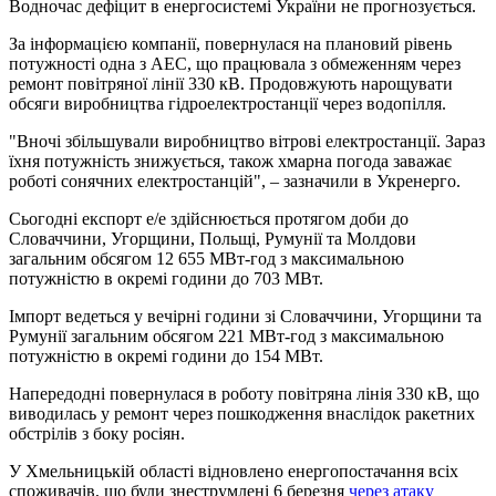
Водночас дефіцит в енергосистемі України не прогнозується.
За інформацією компанії, повернулася на плановий рівень
потужності одна з АЕС, що працювала з обмеженням через
ремонт повітряної лінії 330 кВ. Продовжують нарощувати
обсяги виробництва гідроелектростанції через водопілля.
"Вночі збільшували виробництво вітрові електростанції. Зараз
їхня потужність знижується, також хмарна погода заважає
роботі сонячних електростанцій", – зазначили в Укренерго.
Сьогодні експорт е/е здійснюється протягом доби до
Словаччини, Угорщини, Польщі, Румунії та Молдови
загальним обсягом 12 655 МВт-год з максимальною
потужністю в окремі години до 703 МВт.
Імпорт ведеться у вечірні години зі Словаччини, Угорщини та
Румунії загальним обсягом 221 МВт-год з максимальною
потужністю в окремі години до 154 МВт.
Напередодні повернулася в роботу повітряна лінія 330 кВ, що
виводилась у ремонт через пошкодження внаслідок ракетних
обстрілів з боку росіян.
У Хмельницькій області відновлено енергопостачання всіх
споживачів, що були знеструмлені 6 березня
через атаку