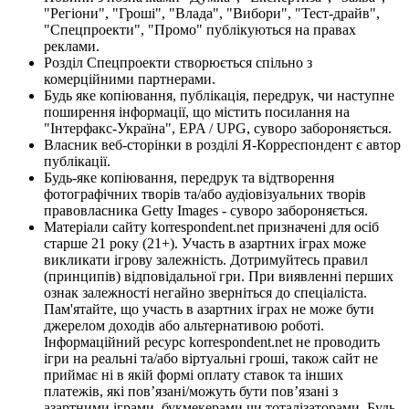
"Регіони", "Гроші", "Влада", "Вибори", "Тест-драйв",
"Спецпроекти", "Промо" публікуються на правах
реклами.
Розділ Спецпроекти створюється спільно з
комерційними партнерами.
Будь яке копіювання, публікація, передрук, чи наступне
поширення інформації, що містить посилання на
"Інтерфакс-Україна", EPA / UPG, суворо забороняється.
Власник веб-сторінки в розділі Я-Корреспондент є автор
публікації.
Будь-яке копіювання, передрук та відтворення
фотографічних творів та/або аудіовізуальних творів
правовласника Getty Images - суворо забороняється.
Матеріали сайту korrespondent.net призначені для осіб
старше 21 року (21+). Участь в азартних іграх може
викликати ігрову залежність. Дотримуйтесь правил
(принципів) відповідальної гри. При виявленні перших
ознак залежності негайно зверніться до спеціаліста.
Пам'ятайте, що участь в азартних іграх не може бути
джерелом доходів або альтернативою роботі.
Інформаційний ресурс korrespondent.net не проводить
ігри на реальні та/або віртуальні гроші, також сайт не
приймає ні в якій формі оплату ставок та інших
платежів, які пов’язані/можуть бути пов’язані з
азартними іграми, букмекерами чи тоталізаторами. Будь-