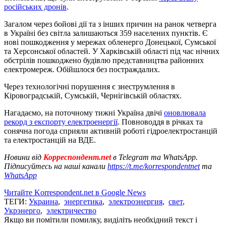
російських дронів
.
Загалом через бойові дії та з інших причин на ранок четверга
в Україні без світла залишаються 359 населених пунктів. Є
нові пошкодження у мережах обленерго Донецької, Сумської
та Херсонської областей. У Харківській області під час нічних
обстрілів пошкоджено будівлю представництва районних
електромереж. Обійшлося без постраждалих.
Через технологічні порушення є знеструмлення в
Кіровоградській, Сумській, Чернігівській областях.
Нагадаємо, на поточному тижні Україна двічі
оновлювала
рекорд з експорту електроенергії
. Повноводдя в річках та
сонячна погода сприяли активній роботі гідроелектростанцій
та електростанцій на ВДЕ.
Новини від
Корреспондент.net
в Telegram та WhatsApp.
Підписуйтесь на наші канали
https://t.me/korrespondentnet
та
WhatsApp
Читайте Korrespondent.net в Google News
ТЕГИ:
Украина
,
энергетика
,
электроэнергия
,
свет
,
Укрэнерго
,
электричество
Якщо ви помітили помилку, виділіть необхідний текст і