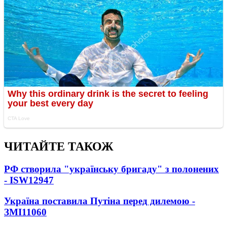
ЧИТАЙТЕ ТАКОЖ
РФ створила "українську бригаду" з полонених
- ISW
12947
Україна поставила Путіна перед дилемою -
ЗМІ
11060