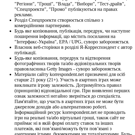
"Регіони", "Гроші", "Влада", "Вибори", "Тест-драйв",
"Спецпроекти", "Промо" публікуються на правах
реклами.
Розділ Спецпроекти створюється спільно з
комерційними партнерами.
Будь яке копіювання, публікація, передрук, чи наступне
поширення інформації, що містить посилання на
"Інтерфакс-Україна", EPA / UPG, суворо забороняється.
Власник веб-сторінки в розділі Я-Корреспондент є автор
публікації.
Будь-яке копіювання, передрук та відтворення
фотографічних творів та/або аудіовізуальних творів
правовласника Getty Images - суворо забороняється.
Матеріали сайту korrespondent.net призначені для осіб
старше 21 року (21+). Участь в азартних іграх може
викликати ігрову залежність. Дотримуйтесь правил
(принципів) відповідальної гри. При виявленні перших
ознак залежності негайно зверніться до спеціаліста.
Пам'ятайте, що участь в азартних іграх не може бути
джерелом доходів або альтернативою роботі.
Інформаційний ресурс korrespondent.net не проводить
ігри на реальні та/або віртуальні гроші, також сайт не
приймає ні в якій формі оплату ставок та інших
платежів, які пов’язані/можуть бути пов’язані з
азартними іграми, букмекерами чи тоталізаторами. Будь-