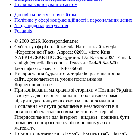
Правила користування сайтом
Договір користування сайтом
Політика у сфері конфіденційності і персональних даних
Угода щодо користування
Редакція
© 2000-2026, Korrespondent.net
Суб'єкт у сфері онлайн-медіа Назва онлайн-медіа –
«КореспонденТ.net» Адреса: 02091, місто Київ,
ХАРКІВСЬКЕ ШОСЕ, будинок 172-Б, офіс 208/1 E-mail:
sunlight@mediadim.com.ua
Телефон: 044-205-43-00
Ідентифікатор медіа – R40-06068
Використання будь-яких матеріалів, розміщених на
сайті, дозволяється за умови посилання на
Корреспондент.net.
При копіюванні матеріалів зі сторінки « Новини України
і світу» , для інтернет - видань - обов'язкове пряме
відкрите для пошукових систем гіперпосилання .
Посилання має бути розміщена в незалежності від
повного або часткового використання матеріалів.
Гіперпосилання ( для інтернет - видань) - повинна бути
розміщена в підзаголовку або в першому абзаці
матеріалу.
Новини з позначками "Думка", "Експертиза", "Заява",