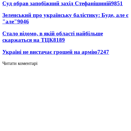
Суд обрав запобіжний захід Стефанішиній
9851
Зеленський про українську балістику: Буде, але є
"але"
9046
Стало відомо, в якій області найбільше
скаржаться на ТЦК
8189
Україні не вистачає грошей на армію
7247
Читати коментарі