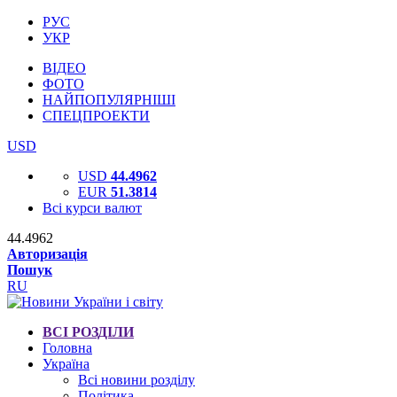
РУС
УКР
ВІДЕО
ФОТО
НАЙПОПУЛЯРНІШІ
СПЕЦПРОЕКТИ
USD
USD
44.4962
EUR
51.3814
Всі курси валют
44.4962
Авторизація
Пошук
RU
ВСІ РОЗДІЛИ
Головна
Україна
Всі новини розділу
Політика