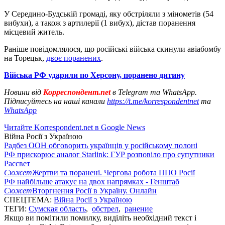
У Середино-Будській громаді, яку обстріляли з мінометів (54
вибухи), а також з артилерії (1 вибух), дістав поранення
місцевий житель.
Раніше повідомлялося, що російські війська скинули авіабомбу
на Торецьк,
двоє поранених
.
Війська РФ ударили по Херсону, поранено дитину
Новини від
Корреспондент.net
в Telegram та WhatsApp.
Підписуйтесь на наші канали
https://t.me/korrespondentnet
та
WhatsApp
Читайте Korrespondent.net в Google News
Війна Росії з Україною
Радбез ООН обговорить українців у російському полоні
РФ прискорює аналог Starlink: ГУР розповіло про супутники
Рассвет
Сюжет
Жертви та поранені. Чергова робота ППО Росії
РФ найбільше атакує на двох напрямках - Генштаб
Сюжет
Вторгнення Росії в Україну. Онлайн
СПЕЦТЕМА:
Війна Росії з Україною
ТЕГИ:
Сумская область
,
обстрел
,
ранение
Якщо ви помітили помилку, виділіть необхідний текст і