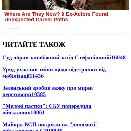
ЧИТАЙТЕ ТАКОЖ
Суд обрав запобіжний захід Стефанішиній
16048
Уряд ухвалив зміни щодо відстрочки від
мобілізації
11436
Зеленський зробив заяву про мирні
переговори
10585
"Медові пастки": СБУ попередила
військових
10061
Майора ВСП викрили на "допомозі"
військовому в СЗЧ
9946