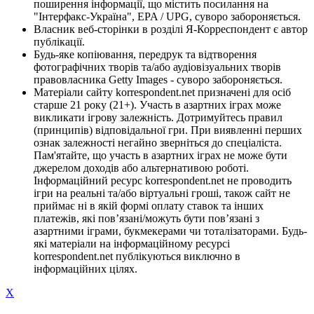
поширення інформації, що містить посилання на
"Інтерфакс-Україна", EPA / UPG, суворо забороняється.
Власник веб-сторінки в розділі Я-Корреспондент є автор
публікації.
Будь-яке копіювання, передрук та відтворення
фотографічних творів та/або аудіовізуальних творів
правовласника Getty Images - суворо забороняється.
Матеріали сайту korrespondent.net призначені для осіб
старше 21 року (21+). Участь в азартних іграх може
викликати ігрову залежність. Дотримуйтесь правил
(принципів) відповідальної гри. При виявленні перших
ознак залежності негайно зверніться до спеціаліста.
Пам'ятайте, що участь в азартних іграх не може бути
джерелом доходів або альтернативою роботі.
Інформаційний ресурс korrespondent.net не проводить
ігри на реальні та/або віртуальні гроші, також сайт не
приймає ні в якій формі оплату ставок та інших
платежів, які пов’язані/можуть бути пов’язані з
азартними іграми, букмекерами чи тоталізаторами. Будь-
які матеріали на інформаційному ресурсі
korrespondent.net публікуються виключно в
інформаційних цілях.
X