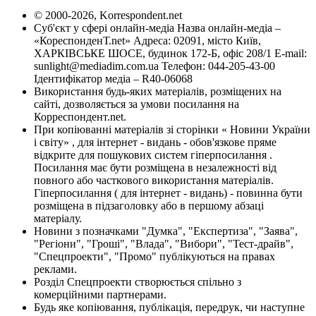
© 2000-2026, Korrespondent.net
Суб'єкт у сфері онлайн-медіа Назва онлайн-медіа –
«КореспонденТ.net» Адреса: 02091, місто Київ,
ХАРКІВСЬКЕ ШОСЕ, будинок 172-Б, офіс 208/1 E-mail:
sunlight@mediadim.com.ua
Телефон: 044-205-43-00
Ідентифікатор медіа – R40-06068
Використання будь-яких матеріалів, розміщених на
сайті, дозволяється за умови посилання на
Корреспондент.net.
При копіюванні матеріалів зі сторінки « Новини України
і світу» , для інтернет - видань - обов'язкове пряме
відкрите для пошукових систем гіперпосилання .
Посилання має бути розміщена в незалежності від
повного або часткового використання матеріалів.
Гіперпосилання ( для інтернет - видань) - повинна бути
розміщена в підзаголовку або в першому абзаці
матеріалу.
Новини з позначками "Думка", "Експертиза", "Заява",
"Регіони", "Гроші", "Влада", "Вибори", "Тест-драйв",
"Спецпроекти", "Промо" публікуються на правах
реклами.
Розділ Спецпроекти створюється спільно з
комерційними партнерами.
Будь яке копіювання, публікація, передрук, чи наступне