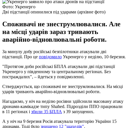
Фото: Укренерго
Дві підстанції опинилися під ударами (архівне фото)
Споживачі не знеструмлювалися. Але
на місці ударів зараз тривають
аварійно-відновлювальні роботи.
За минулу добу російські безпілотники атакували дві
підстанції. Про це
повідомило
Укренерго у неділю, 10 березня.
"Протягом доби російські БПЛА атакували дві підстанції
Укренерго у південному та центральному регіонах. Без
постраждалих", – йдеться у повідмоленні.
Стверджується, що споживачі не знеструмлювалися. На місці
ударів тривають аварійно-відновлювальні роботи.
Нагадаємо, у ніч на неділю росіяни здійснили масовану атаку
дронами-камікадзе типу Shahed. Підрозділи ППО працювали
в 11 регіонах і
збили 35 БПЛА
з 39 запущених.
А у ніч на 9 березня Росія атакувала територію України 15
дронами. Тоді було
знищено 12 "шахедів"
.