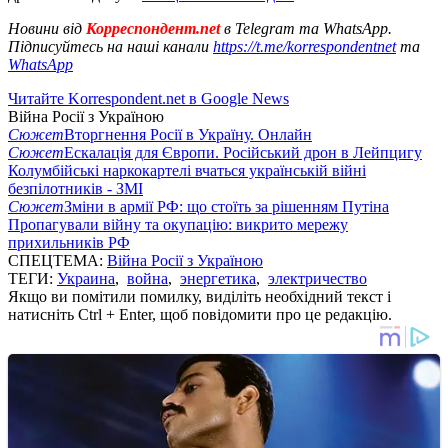
Новини від
Корреспондент.net
в Telegram та WhatsApp.
Підписуйтесь на наші канали
https://t.me/korrespondentnet
та
WhatsApp
Читайте Korrespondent.net в Google News
Війна Росії з Україною
Сюжет
Вторгнення Росії в Україну. Онлайн
Сюжет
Ескалація для Європи. Російський дрон в Лейпцигу
Колумбійські наркокартелі вчаться українській війні
безпілотників - ЗМІ
Сюжет
Зміни в армії РФ: що стоїть за рішенням Путіна
Пропагували війну та окупацію: викрито мережу
прихильників РФ
СПЕЦТЕМА:
Війна Росії з Україною
ТЕГИ:
Украина
,
война
,
энергетика
,
электричество
Якщо ви помітили помилку, виділіть необхідний текст і
натисніть Ctrl + Enter, щоб повідомити про це редакцію.